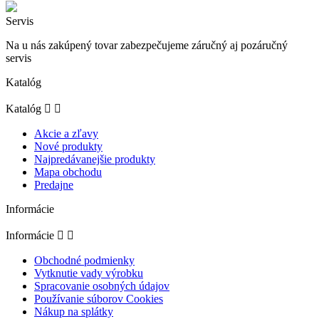
Servis
Na u nás zakúpený tovar zabezpečujeme záručný aj pozáručný
servis
Katalóg
Katalóg


Akcie a zľavy
Nové produkty
Najpredávanejšie produkty
Mapa obchodu
Predajne
Informácie
Informácie


Obchodné podmienky
Vytknutie vady výrobku
Spracovanie osobných údajov
Používanie súborov Cookies
Nákup na splátky