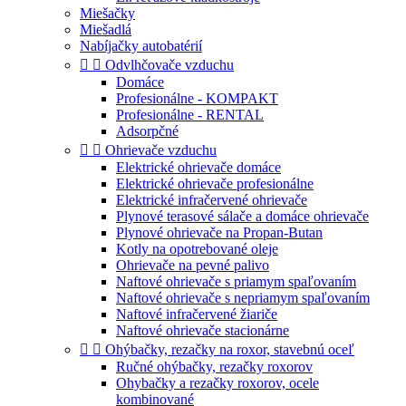
Miešačky
Miešadlá
Nabíjačky autobatérií


Odvlhčovače vzduchu
Domáce
Profesionálne - KOMPAKT
Profesionálne - RENTAL
Adsorpčné


Ohrievače vzduchu
Elektrické ohrievače domáce
Elektrické ohrievače profesionálne
Elektrické infračervené ohrievače
Plynové terasové sálače a domáce ohrievače
Plynové ohrievače na Propan-Butan
Kotly na opotrebované oleje
Ohrievače na pevné palivo
Naftové ohrievače s priamym spaľovaním
Naftové ohrievače s nepriamym spaľovaním
Naftové infračervené žiariče
Naftové ohrievače stacionárne


Ohýbačky, rezačky na roxor, stavebnú oceľ
Ručné ohýbačky, rezačky roxorov
Ohybačky a rezačky roxorov, ocele
kombinované