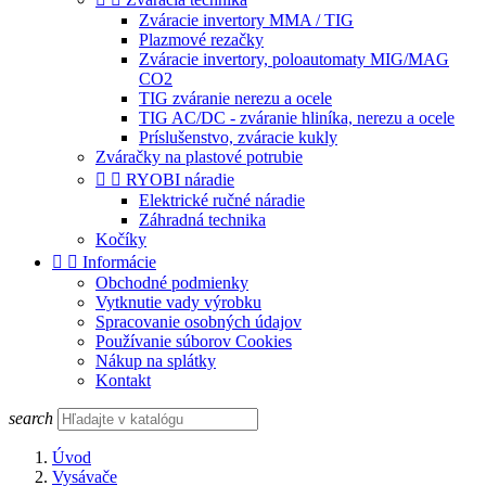
Zváracie invertory MMA / TIG
Plazmové rezačky
Zváracie invertory, poloautomaty MIG/MAG
CO2
TIG zváranie nerezu a ocele
TIG AC/DC - zváranie hliníka, nerezu a ocele
Príslušenstvo, zváracie kukly
Zváračky na plastové potrubie


RYOBI náradie
Elektrické ručné náradie
Záhradná technika
Kočíky


Informácie
Obchodné podmienky
Vytknutie vady výrobku
Spracovanie osobných údajov
Používanie súborov Cookies
Nákup na splátky
Kontakt
search
Úvod
Vysávače