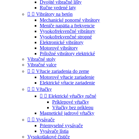
Dvojité vibračné lišty
Ručne vedené laty


Vibrátory na betón
Mechanické ponorné vibrátory
Meniče napätia a frekvencie
Vysokofrekvenčné vibrátory
Vysokofrekvenčné stropné
Elektronické vibrátory
Motorové vibrátory
Príložné vibrátory elektrické
Vibračné stoly
Vibračné valce


Vŕtacie zariadenia do zeme
Motorové vŕtacie zariadenie
Elektrické vŕtacie zariadenie


Vŕtačky


Elektrické vŕtačky ručné
Príklepové vŕtačky
Vŕtačky bez príklepu
Magnetické jadrové vŕtačky


Vysávače
Priemyselné vysávače
Vysávače lístia
Vysokotlakové čističe