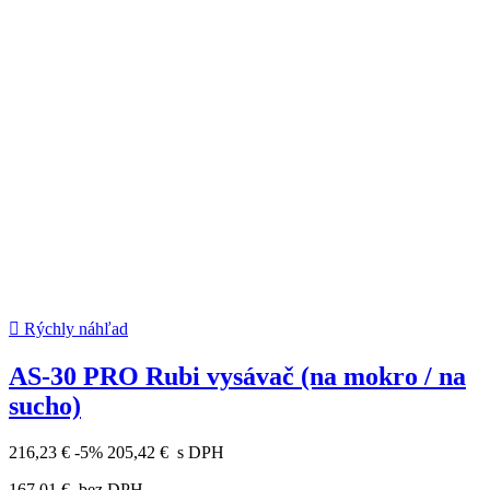

Rýchly náhľad
AS-30 PRO Rubi vysávač (na mokro / na
sucho)
216,23 €
-5%
205,42 €
s DPH
167,01 €
bez DPH