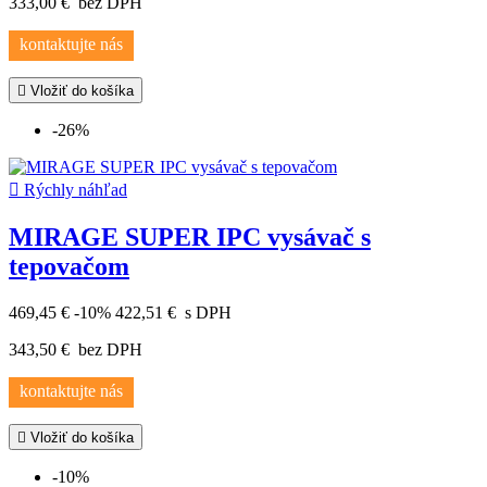
333,00 €
bez DPH
kontaktujte nás

Vložiť do košíka
-26%

Rýchly náhľad
MIRAGE SUPER IPC vysávač s
tepovačom
469,45 €
-10%
422,51 €
s DPH
343,50 €
bez DPH
kontaktujte nás

Vložiť do košíka
-10%