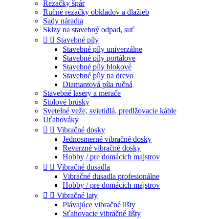
Rezačky špár
Ručné rezačky obkladov a dlažieb
Sady náradia
Sklzy na stavebný odpad, suť


Stavebné píly
Stavebné píly univerzálne
Stavebné píly portálove
Stavebné píly blokové
Stavebné píly na drevo
Diamantová píla ručná
Stavebné lasery a merače
Stolové brúsky
Svetelné veže, svietidlá, predlžovacie káble
Uťahováky


Vibračné dosky
Jednosmerné vibračné dosky
Reverzné vibračné dosky
Hobby / pre domácich majstrov


Vibračné dusadla
Vibračné dusadla profesionálne
Hobby / pre domácich majstrov


Vibračné laty
Plávajúce vibračné lišty
Sťahovacie vibračné lišty