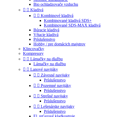
Bio ochladzovače vzduchu


Kladivá


Kombinové kladivá
Kombinované kladivá SDS+
Kombinované SDS-MAX kladivá
Búracie kladivá
Vŕtacie kladivá
Príslušenstvo
Hobby / pre domácich majstrov
Klincovačky
Kompresory


Lámačky na dlažbu
Lámačky na dlažbu


Lanové navijáky


Závesné navijaky
Príslušenstvo


Pozemné navijáky
Príslušenstvo


Strešné navijaky
Príslušenstvo


Lešenárske navijaky
Príslušenstvo
El. reťazové kladkostroje