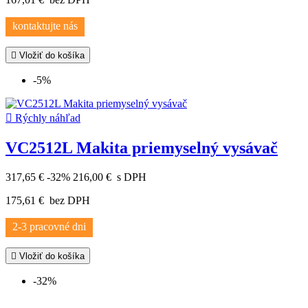
kontaktujte nás

Vložiť do košíka
-5%

Rýchly náhľad
VC2512L Makita priemyselný vysávač
317,65 €
-32%
216,00 €
s DPH
175,61 €
bez DPH
2-3 pracovné dni

Vložiť do košíka
-32%