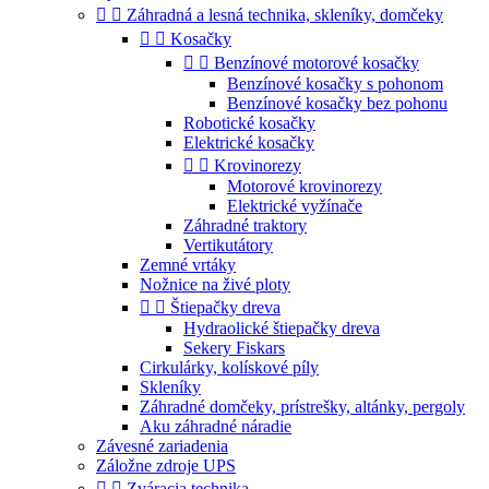


Záhradná a lesná technika, skleníky, domčeky


Kosačky


Benzínové motorové kosačky
Benzínové kosačky s pohonom
Benzínové kosačky bez pohonu
Robotické kosačky
Elektrické kosačky


Krovinorezy
Motorové krovinorezy
Elektrické vyžínače
Záhradné traktory
Vertikutátory
Zemné vrtáky
Nožnice na živé ploty


Štiepačky dreva
Hydraolické štiepačky dreva
Sekery Fiskars
Cirkulárky, kolískové píly
Skleníky
Záhradné domčeky, prístrešky, altánky, pergoly
Aku záhradné náradie
Závesné zariadenia
Záložne zdroje UPS


Zváracia technika