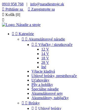
0910 958 768
|
info@naradiestroje.sk

Prihláste sa

Zaregistrujte sa

Košík
[0]



Kategórie


Akumulátorové náradie


Vŕtačky / skrutkovače
12 V
14 V
18 V
28 V
Iné
Vŕtacie kladivá
Uhlové brúsky, prestrihovače
Uťahováky
Pĺly a hoblíky
Špeciálne náradie
Akumulátorové sety
Akumulátory, nabíjačky


Brúsky


Uhlové brúsky