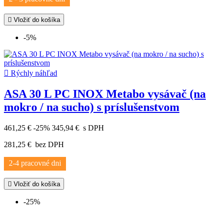

Vložiť do košíka
-5%

Rýchly náhľad
ASA 30 L PC INOX Metabo vysávač (na
mokro / na sucho) s príslušenstvom
461,25 €
-25%
345,94 €
s DPH
281,25 €
bez DPH
2-4 pracovné dni

Vložiť do košíka
-25%