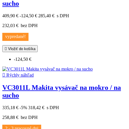
sucho
409,90 €
-124,50 €
285,40 €
s DPH
232,03 €
bez DPH
vypredané!

Vložiť do košíka
-124,50 €

Rýchly náhľad
VC3011L Makita vysávač na mokro / na
sucho
335,18 €
-5%
318,42 €
s DPH
258,88 €
bez DPH
2 - 3 pracovné dni