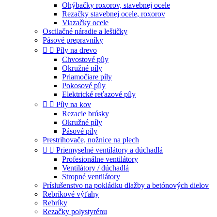
Ohýbačky roxorov, stavebnej ocele
Rezačky stavebnej ocele, roxorov
Viazačky ocele
Oscilačné náradie a leštičky
Pásové prepravníky


Píly na drevo
Chvostové píly
Okružné píly
Priamočiare píly
Pokosové píly
Elektrické reťazové píly


Píly na kov
Rezacie brúsky
Okružné píly
Pásové píly
Prestrihovače, nožnice na plech


Priemyselné ventilátory a dúchadlá
Profesionálne ventilátory
Ventilátory / dúchadlá
Stropné ventilátory
Príslušenstvo na pokládku dlažby a betónových dielov
Rebríkové výťahy
Rebríky
Rezačky polystyrénu