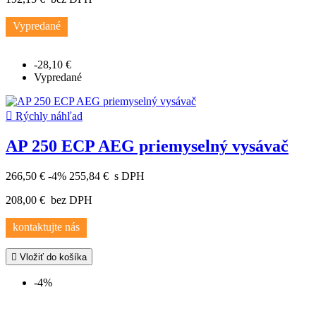
Vypredané
-28,10 €
Vypredané

Rýchly náhľad
AP 250 ECP AEG priemyselný vysávač
266,50 €
-4%
255,84 €
s DPH
208,00 €
bez DPH
kontaktujte nás

Vložiť do košíka
-4%