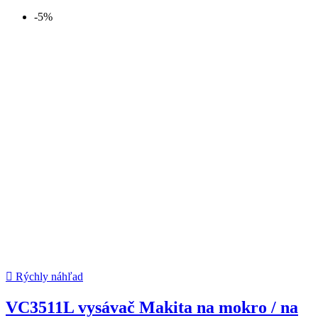
-5%

Rýchly náhľad
VC3511L vysávač Makita na mokro / na