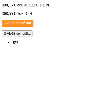
498,15 €
-9%
453,32 €
s DPH
368,55 €
bez DPH
2-5 pracovné dni

Vložiť do košíka
-9%