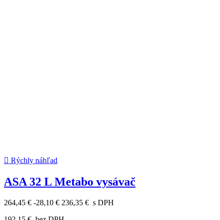

Rýchly náhľad
ASA 32 L Metabo vysávač
264,45 €
-28,10 €
236,35 €
s DPH
192,15 €
bez DPH