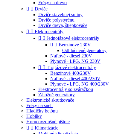
Frézy na drevo


Drviče
Drviče stavebnej sutiny
Drviče polystyrénu
Drviče dreva, štiepkovače


Elektrocentrály


Jednofázové elektrocentrály


Benzínové 230V
Odhlučnené generatory
Naftové - diesel 230V
Plynové - LPG, NG 230V


Trojfázové elektrocentrály
Benzínové 400/230V
Naftové - diesel 400/230V
Plynové - LPG, NG 400/230V
Elektrocentrály so zváračkou
Záložné generátory
Elektronické skrutkovače
Frézy na sneh
Hladičky betónu
Hoblíky
Horúcovzdušné pištole


Klimatizácie
Mobilné klimatizácie