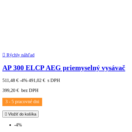

Rýchly náhľad
AP 300 ELCP AEG priemyselný vysávač
511,48 €
-4%
491,02 €
s DPH
399,20 €
bez DPH
3 - 5 pracovné dni

Vložiť do košíka
-4%