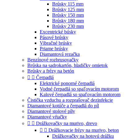
Brúsky 115 mm
Brúsky 125 mm
Brúsky 150 mm
Brúsky 180 mm
Brúsky 230 mm
Excentrické búsky
Pásové brúsky
Vibračné brúsky
Priame brúsky
Diamantová rezačka
Benzínové rozbrusovačky
Brúska na sadrokartón, hladičky omietok
Brúsky a frézy na betón


Čerpadlá
Elektrické ponorné čerpadlá
Vodné čerpadlá so spaľovacím motorom
Kalové čerpadlá so spaľovacím motorom
Čistička vzduchu a rozprašovač dezinfekcie
Diamantové kotúče a čerpadlá do píl
Diamantové stolové píly
Diamantové vŕtačky


Drážkovačky na murivo, drevo


Drážkovacie frézy na murivo, beton
Drážkovačky na hotovú drážku