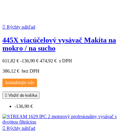

Rýchly náhľad
445X viacúčelový vysávač Makita na
mokro / na sucho
611,82 €
-136,90 €
474,92 €
s DPH
386,12 €
bez DPH
kontaktujte nás

Vložiť do košíka
-136,90 €

Rýchly náhľad