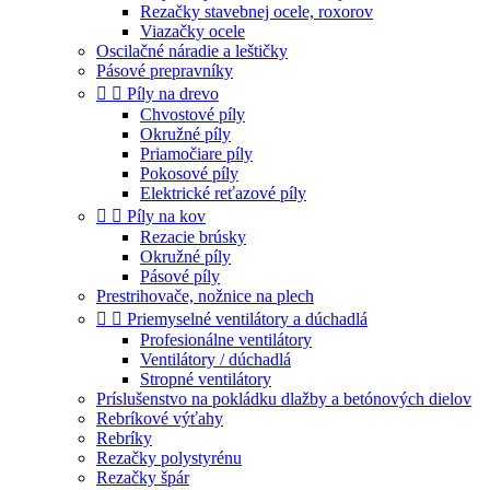
Rezačky stavebnej ocele, roxorov
Viazačky ocele
Oscilačné náradie a leštičky
Pásové prepravníky


Píly na drevo
Chvostové píly
Okružné píly
Priamočiare píly
Pokosové píly
Elektrické reťazové píly


Píly na kov
Rezacie brúsky
Okružné píly
Pásové píly
Prestrihovače, nožnice na plech


Priemyselné ventilátory a dúchadlá
Profesionálne ventilátory
Ventilátory / dúchadlá
Stropné ventilátory
Príslušenstvo na pokládku dlažby a betónových dielov
Rebríkové výťahy
Rebríky
Rezačky polystyrénu
Rezačky špár