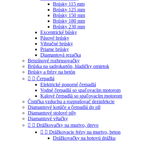
Brúsky 115 mm
Brúsky 125 mm
Brúsky 150 mm
Brúsky 180 mm
Brúsky 230 mm
Excentrické búsky
Pásové brúsky
Vibračné brúsky
Priame brúsky
Diamantová rezačka
Benzínové rozbrusovačky
Brúska na sadrokartón, hladičky omietok
Brúsky a frézy na betón


Čerpadlá
Elektrické ponorné čerpadlá
Vodné čerpadlá so spaľovacím motorom
Kalové čerpadlá so spaľovacím motorom
Čistička vzduchu a rozprašovač dezinfekcie
Diamantové kotúče a čerpadlá do píl
Diamantové stolové píly
Diamantové vŕtačky


Drážkovačky na murivo, drevo


Drážkovacie frézy na murivo, beton
Drážkovačky na hotovú drážku