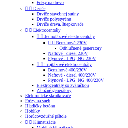
Frézy na drevo


Drviče
Drviče stavebnej sutiny
Drviče polystyrénu
Drviče dreva, štiepkovače


Elektrocentrály


Jednofázové elektrocentrály


Benzínové 230V
Odhlučnené generatory
Naftové - diesel 230V
Plynové - LPG, NG 230V


Trojfázové elektrocentrály
Benzínové 400/230V
Naftové - diesel 400/230V
Plynové - LPG, NG 400/230V
Elektrocentrály so zváračkou
Záložné generátory
Elektronické skrutkovače
Frézy na sneh
Hladičky betónu
Hoblíky
Horúcovzdušné pištole


Klimatizácie
Mobilné klimatizácie