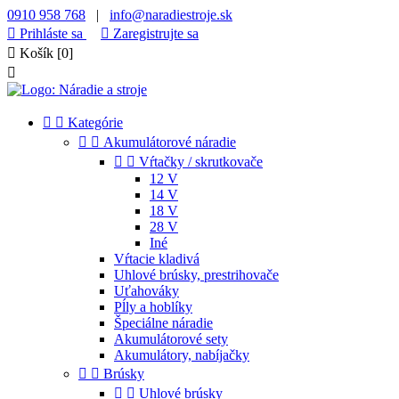
0910 958 768
|
info@naradiestroje.sk

Prihláste sa

Zaregistrujte sa

Košík
[0]



Kategórie


Akumulátorové náradie


Vŕtačky / skrutkovače
12 V
14 V
18 V
28 V
Iné
Vŕtacie kladivá
Uhlové brúsky, prestrihovače
Uťahováky
Pĺly a hoblíky
Špeciálne náradie
Akumulátorové sety
Akumulátory, nabíjačky


Brúsky


Uhlové brúsky