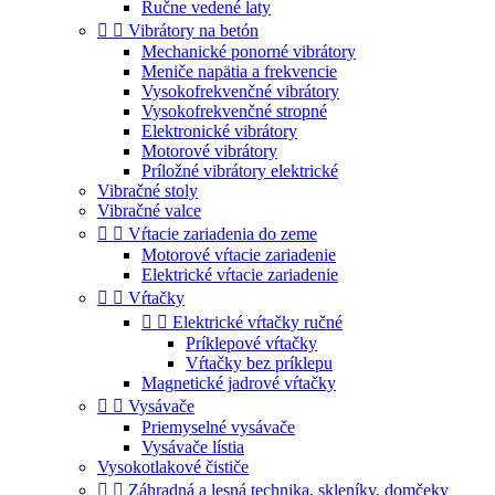
Ručne vedené laty


Vibrátory na betón
Mechanické ponorné vibrátory
Meniče napätia a frekvencie
Vysokofrekvenčné vibrátory
Vysokofrekvenčné stropné
Elektronické vibrátory
Motorové vibrátory
Príložné vibrátory elektrické
Vibračné stoly
Vibračné valce


Vŕtacie zariadenia do zeme
Motorové vŕtacie zariadenie
Elektrické vŕtacie zariadenie


Vŕtačky


Elektrické vŕtačky ručné
Príklepové vŕtačky
Vŕtačky bez príklepu
Magnetické jadrové vŕtačky


Vysávače
Priemyselné vysávače
Vysávače lístia
Vysokotlakové čističe


Záhradná a lesná technika, skleníky, domčeky