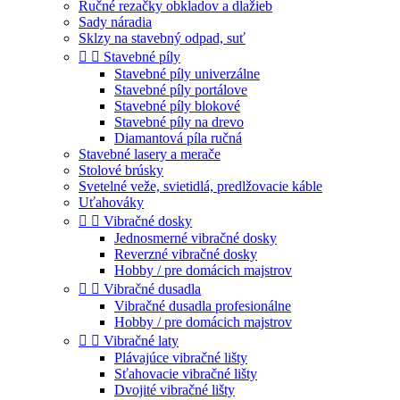
Ručné rezačky obkladov a dlažieb
Sady náradia
Sklzy na stavebný odpad, suť


Stavebné píly
Stavebné píly univerzálne
Stavebné píly portálove
Stavebné píly blokové
Stavebné píly na drevo
Diamantová píla ručná
Stavebné lasery a merače
Stolové brúsky
Svetelné veže, svietidlá, predlžovacie káble
Uťahováky


Vibračné dosky
Jednosmerné vibračné dosky
Reverzné vibračné dosky
Hobby / pre domácich majstrov


Vibračné dusadla
Vibračné dusadla profesionálne
Hobby / pre domácich majstrov


Vibračné laty
Plávajúce vibračné lišty
Sťahovacie vibračné lišty
Dvojité vibračné lišty