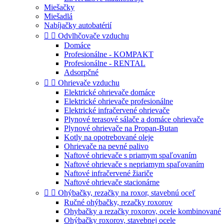
Miešačky
Miešadlá
Nabíjačky autobatérií


Odvlhčovače vzduchu
Domáce
Profesionálne - KOMPAKT
Profesionálne - RENTAL
Adsorpčné


Ohrievače vzduchu
Elektrické ohrievače domáce
Elektrické ohrievače profesionálne
Elektrické infračervené ohrievače
Plynové terasové sálače a domáce ohrievače
Plynové ohrievače na Propan-Butan
Kotly na opotrebované oleje
Ohrievače na pevné palivo
Naftové ohrievače s priamym spaľovaním
Naftové ohrievače s nepriamym spaľovaním
Naftové infračervené žiariče
Naftové ohrievače stacionárne


Ohýbačky, rezačky na roxor, stavebnú oceľ
Ručné ohýbačky, rezačky roxorov
Ohybačky a rezačky roxorov, ocele kombinované
Ohýbačky roxorov, stavebnej ocele