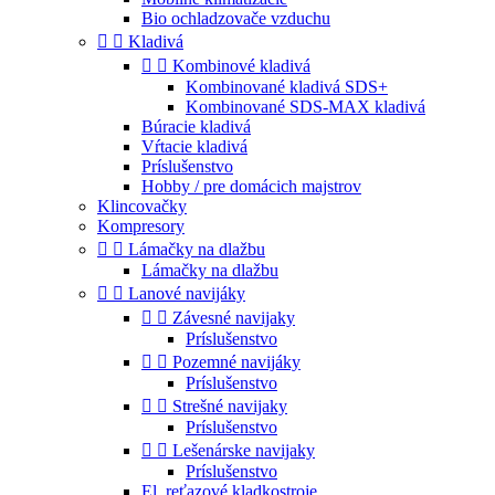
Bio ochladzovače vzduchu


Kladivá


Kombinové kladivá
Kombinované kladivá SDS+
Kombinované SDS-MAX kladivá
Búracie kladivá
Vŕtacie kladivá
Príslušenstvo
Hobby / pre domácich majstrov
Klincovačky
Kompresory


Lámačky na dlažbu
Lámačky na dlažbu


Lanové navijáky


Závesné navijaky
Príslušenstvo


Pozemné navijáky
Príslušenstvo


Strešné navijaky
Príslušenstvo


Lešenárske navijaky
Príslušenstvo
El. reťazové kladkostroje