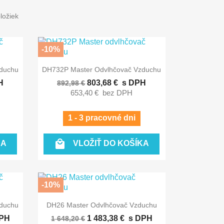
ložiek
-10%

Rýchly náhľad
zduchu
DH732P Master Odvlhčovač Vzduchu
H
803,68 €
s DPH
892,98 €
653,40 €
bez DPH
1 - 3 pracovné dni

KA
VLOŽIŤ DO KOŠÍKA
-10%

Rýchly náhľad
zduchu
DH26 Master Odvlhčovač Vzduchu
PH
1 483,38 €
s DPH
1 648,20 €