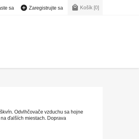


Košík
[0]
áste sa
Zaregistrujte sa
 a škvŕn. Odvlhčovače vzduchu sa hojne
a na ďalších miestach. Doprava