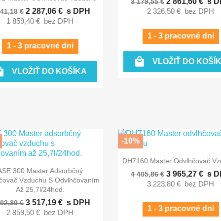
2 861,60 €
s D
3 179,55 €
2 287,06 €
s DPH
2 326,50 €
bez DPH
541,18 €
1 859,40 €
bez DPH
1 - 3 pracovné dni
1 - 3 pracovné dni

VLOŽIŤ DO KOŠÍ

VLOŽIŤ DO KOŠÍKA
-10%

Rýchly náhľad
DH7160 Master Odvlhčovač Vz

Rýchly náhľad
ASE 300 Master Adsorbčný
3 965,27 €
s D
4 405,86 €
čovač Vzduchu S Odvlhčovaním
3 223,80 €
bez DPH
Až 25,7l/24hod.
3 517,19 €
s DPH
702,30 €
1 - 3 pracovné dni
2 859,50 €
bez DPH