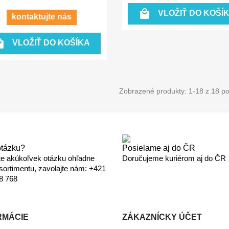

VLOŽIŤ DO KOŠÍ
kontaktujte nás

VLOŽIŤ DO KOŠÍKA
Zobrazené produkty: 1-18 z 18 po
otázku?
Posielame aj do ČR
e akúkoľvek otázku ohľadne
Doručujeme kuriérom aj do ČR
sortimentu, zavolajte nám: +421
8 768
RMÁCIE
ZÁKAZNÍCKY ÚČET