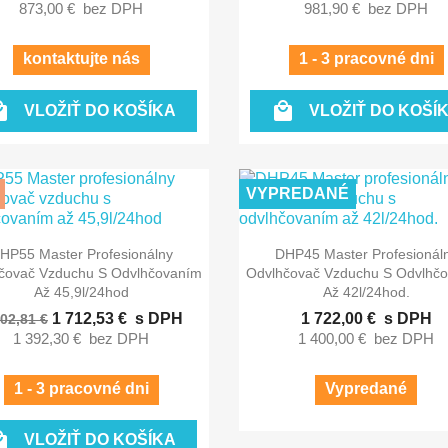
873,00 €
bez DPH
981,90 €
bez DPH
kontaktujte nás
1 - 3 pracovné dni


VLOŽIŤ DO KOŠÍKA
VLOŽIŤ DO KOŠÍ
VYPREDANÉ


Rýchly náhľad
Rýchly náhľad
HP55 Master Profesionálny
DHP45 Master Profesionál
čovač Vzduchu S Odvlhčovaním
Odvlhčovač Vzduchu S Odvlhč
Až 45,9l/24hod
Až 42l/24hod.
1 712,53 €
s DPH
1 722,00 €
s DPH
902,81 €
1 392,30 €
bez DPH
1 400,00 €
bez DPH
1 - 3 pracovné dni
Vypredané

VLOŽIŤ DO KOŠÍKA