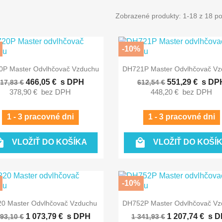
Zobrazené produkty: 1-18 z 18 po
-10%


Rýchly náhľad
Rýchly náhľad
P Master Odvlhčovač Vzduchu
DH721P Master Odvlhčovač V
466,05 €
s DPH
551,29 €
s DP
17,83 €
612,54 €
378,90 €
bez DPH
448,20 €
bez DPH
1 - 3 pracovné dni
1 - 3 pracovné dni


VLOŽIŤ DO KOŠÍKA
VLOŽIŤ DO KOŠÍ
-10%


Rýchly náhľad
Rýchly náhľad
0 Master Odvlhčovač Vzduchu
DH752P Master Odvlhčovač V
1 073,79 €
s DPH
1 207,74 €
s D
193,10 €
1 341,93 €