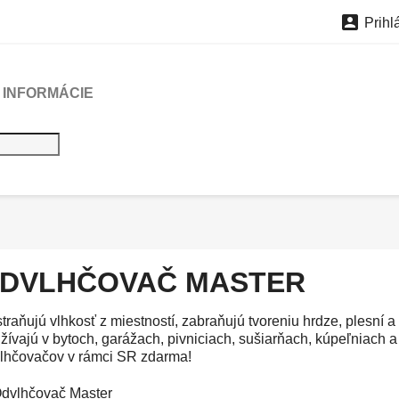

Prihl
INFORMÁCIE
DVLHČOVAČ MASTER
traňujú vlhkosť z miestností, zabraňujú tvoreniu hrdze, plesní
žívajú v bytoch, garážach, pivniciach, sušiarňach, kúpeľniach 
lhčovačov v rámci SR zdarma!