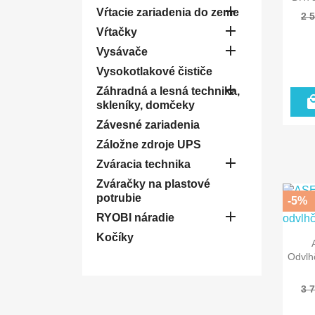

Vŕtacie zariadenia do zeme
2 

Vŕtačky

Vysávače
Vysokotlakové čističe

Záhradná a lesná technika,
skleníky, domčeky
Závesné zariadenia
Záložne zdroje UPS

Zváracia technika
Zváračky na plastové
potrubie
-5%

RYOBI náradie
Kočíky
Odvlh
3 