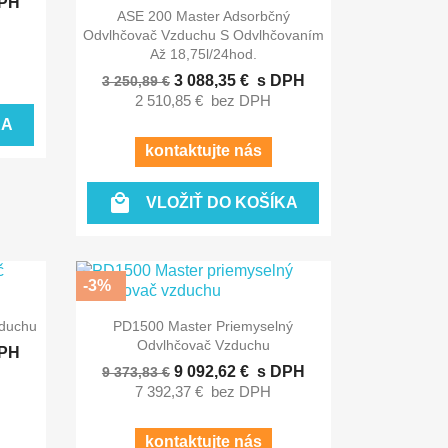
PH

Rýchly náhľad
ASE 200 Master Adsorbčný
Odvlhčovač Vzduchu S Odvlhčovaním
Až 18,75l/24hod.
3 088,35 €
s DPH
3 250,89 €
2 510,85 €
bez DPH
KA
kontaktujte nás

VLOŽIŤ DO KOŠÍKA
-3%

Rýchly náhľad
duchu
PD1500 Master Priemyselný
Odvlhčovač Vzduchu
PH
9 092,62 €
s DPH
9 373,83 €
7 392,37 €
bez DPH
kontaktujte nás