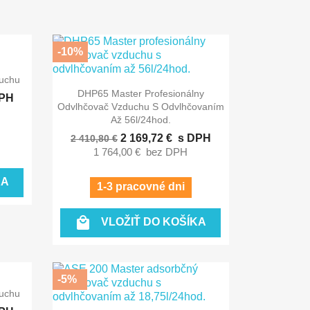
-10%
uchu

Rýchly náhľad
DHP65 Master Profesionálny
PH
Odvlhčovač Vzduchu S Odvlhčovaním
Až 56l/24hod.
2 169,72 €
s DPH
2 410,80 €
1 764,00 €
bez DPH
KA
1-3 pracovné dni

VLOŽIŤ DO KOŠÍKA
-5%
uchu