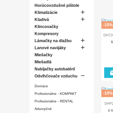
Horúcovzdušné pištole

Klimatizácie

Kladivá
-10%
Klincovačky
Kompresory
DH720

Lámačky na dlažbu
5

Lanové navijáky
Miešačky
Miešadlá
Nabíjačky autobatérií

Odvlhčovače vzduchu
Domáce
-10%
Profesionálne - KOMPAKT
Profesionálne - RENTAL
DHP2
Adsorpčné
1 