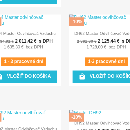
-10%


Rýchly náhľad
Rýchly náhľad
4 Master Odvlhčovač Vzduchu
DH62 Master Odvlhčovač Vzd
2 011,42 €
s DPH
2 125,44 €
s D
234,91 €
2 361,60 €
1 635,30 €
bez DPH
1 728,00 €
bez DPH
1 - 3 pracovné dni
1-3 pracovné dni


VLOŽIŤ DO KOŠÍKA
VLOŽIŤ DO KOŠÍ
-10%

Rýchly náhľad
DH92 Master Odvlhčovač Vzd

Rýchly náhľad
2 Master Odvlhčovač Vzduchu