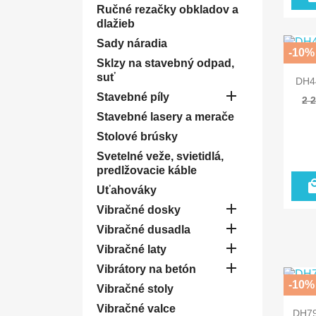
Ručné rezačky obkladov a
dlažieb
Sady náradia
-10%
Sklzy na stavebný odpad,
suť
DH4

Stavebné píly
2 
Stavebné lasery a merače
Stolové brúsky
Svetelné veže, svietidlá,
predlžovacie káble
Uťahováky

Vibračné dosky

Vibračné dusadla

Vibračné laty

Vibrátory na betón
-10%
Vibračné stoly
Vibračné valce
DH79