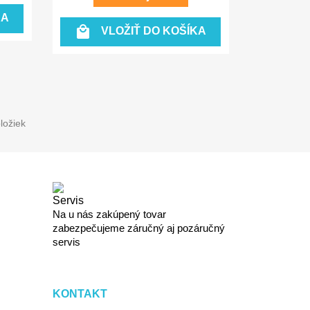
KA

VLOŽIŤ DO KOŠÍKA
ložiek
Servis
Na u nás zakúpený tovar
zabezpečujeme záručný aj pozáručný
servis
KONTAKT