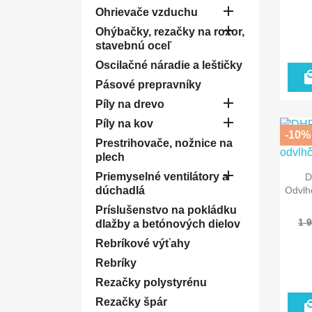

Ohrievače vzduchu

Ohýbačky, rezačky na roxor,
stavebnú oceľ
Oscilačné náradie a leštičky
Pásové prepravníky

Píly na drevo

Píly na kov
-10%
Prestrihovače, nožnice na
plech

Priemyselné ventilátory a
D
Odvlh
dúchadlá
Príslušenstvo na pokládku
1 
dlažby a betónových dielov
Rebríkové výťahy
Rebríky
Rezačky polystyrénu
Rezačky špár