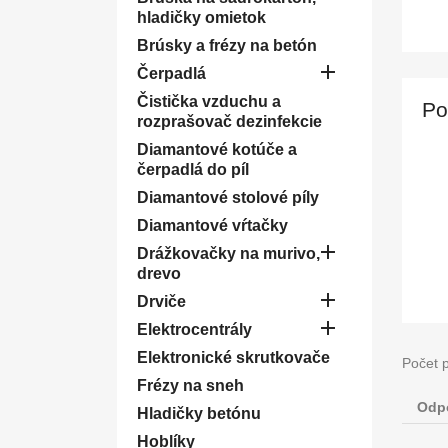
hladičky omietok
Brúsky a frézy na betón

Čerpadlá
Čistička vzduchu a
Po
rozprašovač dezinfekcie
Diamantové kotúče a
čerpadlá do píl
Diamantové stolové píly
Diamantové vŕtačky

Drážkovačky na murivo,
drevo

Drviče

Elektrocentrály
Elektronické skrutkovače
Počet 
Frézy na sneh
Odp
Hladičky betónu
Hoblíky