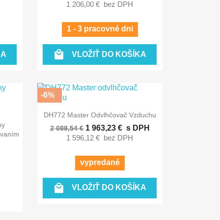
1 206,00 €
bez DPH
1 - 3 pracovné dni

KA
VLOŽIŤ DO KOŠÍKA
-6%

Rýchly náhľad
DH772 Master Odvlhčovač Vzduchu
ny
1 963,23 €
s DPH
2 088,54 €
ovaním
1 596,12 €
bez DPH
vypredané

VLOŽIŤ DO KOŠÍKA