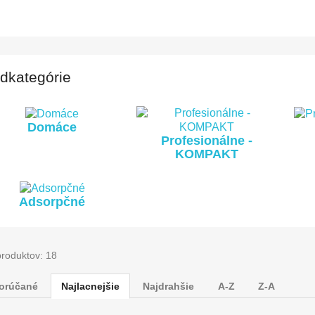
dkategórie
Domáce
Profesionálne -
KOMPAKT
Adsorpčné
produktov: 18
orúčané
Najlacnejšie
Najdrahšie
A-Z
Z-A