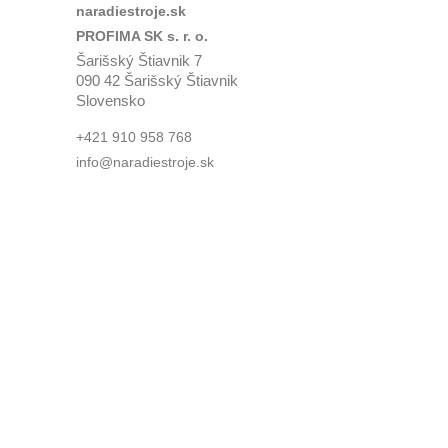
naradiestroje.sk
PROFIMA SK s. r. o.
Šarišský Štiavnik 7
090 42 Šarišský Štiavnik
Slovensko
+421 910 958 768
info@naradiestroje.sk