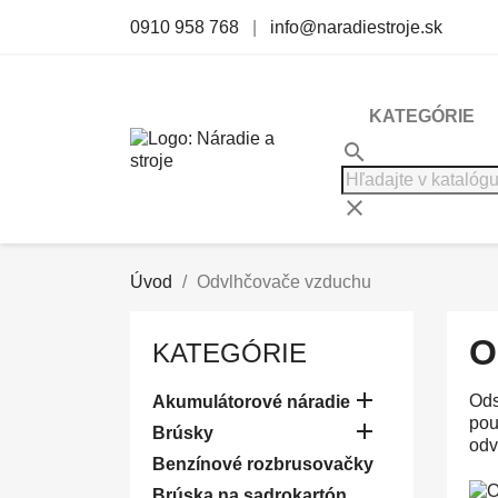
0910 958 768
|
info@naradiestroje.sk
KATEGÓRIE
search
clear
Úvod
Odvlhčovače vzduchu
O
KATEGÓRIE

Ods
Akumulátorové náradie
pou

Brúsky
odv
Benzínové rozbrusovačky
Brúska na sadrokartón,