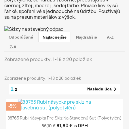
čiernej, žltej , modrej , šedej farbe. Plniace lieviky sú
ľahké, spoľahlivé a jednoduché na údržbu. Používajú
sa na presun materiálov z výšok.
Odporúčané
Najlacnejšie
Najdrahšie
A-Z
Z-A
Zobrazené produkty: 1-18 z 20 položiek
Zobrazené produkty: 1-18 z 20 položiek
1

Nasledujúca
2
-5%
88765 Rubi Násypka Pre Sklz Na Stavebnú Suť (polyetylén)
81,80 €
s DPH
86,10 €