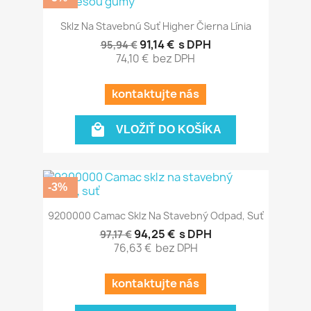
Sklz Na Stavebnú Suť Higher Čierna Línia
91,14 €
s DPH
95,94 €
74,10 €
bez DPH
kontaktujte nás

VLOŽIŤ DO KOŠÍKA
-3%
9200000 Camac Sklz Na Stavebný Odpad, Suť
94,25 €
s DPH
97,17 €
76,63 €
bez DPH
kontaktujte nás