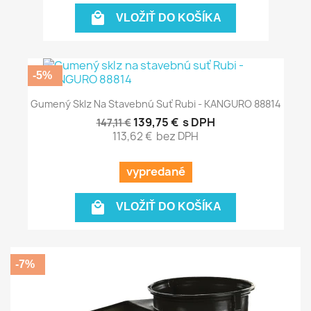

VLOŽIŤ DO KOŠÍKA
-5%
Gumený Sklz Na Stavebnú Suť Rubi - KANGURO 88814
139,75 €
s DPH
147,11 €
113,62 €
bez DPH
vypredané

VLOŽIŤ DO KOŠÍKA
-7%