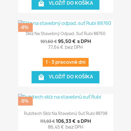

VLOŽIŤ DO KOŠÍKA
-6%
Sklz Na Stavebný Odpad, Suť Rubi 88760
95,50 €
s DPH
101,60 €
77,64 €
bez DPH
1 - 3 pracovné dni

VLOŽIŤ DO KOŠÍKA
-5%
Rubitech Sklz Na Stavebnú Suť Rubi 88798
106,33 €
s DPH
111,93 €
86,45 €
bez DPH