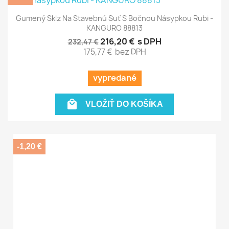
Gumený Sklz Na Stavebnú Suť S Bočnou Násypkou Rubi -
KANGURO 88813
216,20 €
s DPH
232,47 €
175,77 €
bez DPH
vypredané

VLOŽIŤ DO KOŠÍKA
-1,20 €