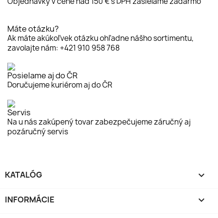
Objednávky v cene nad 150 € s DPH zasielame zadarmo
Máte otázku?
Ak máte akúkoľvek otázku ohľadne nášho sortimentu,
zavolajte nám: +421 910 958 768
Posielame aj do ČR
Doručujeme kuriérom aj do ČR
Servis
Na u nás zakúpený tovar zabezpečujeme záručný aj
pozáručný servis
KATALÓG

INFORMÁCIE
