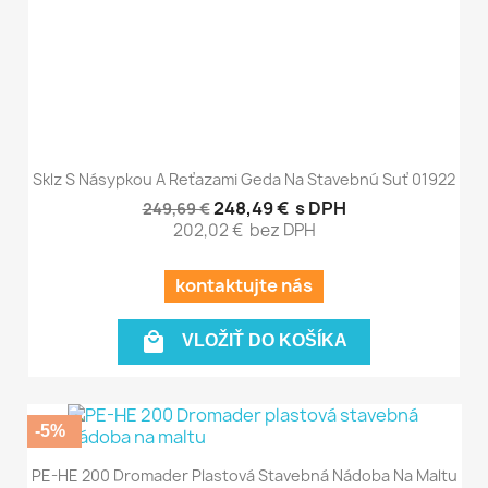
Sklz S Násypkou A Reťazami Geda Na Stavebnú Suť 01922
248,49 €
s DPH
249,69 €
202,02 €
bez DPH
kontaktujte nás

VLOŽIŤ DO KOŠÍKA
-5%
PE-HE 200 Dromader Plastová Stavebná Nádoba Na Maltu