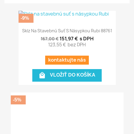
-9%
Sklz Na Stavebnú Suť S Násypkou Rubi 88761
151,97 €
s DPH
167,00 €
123,55 €
bez DPH
kontaktujte nás

VLOŽIŤ DO KOŠÍKA
-5%