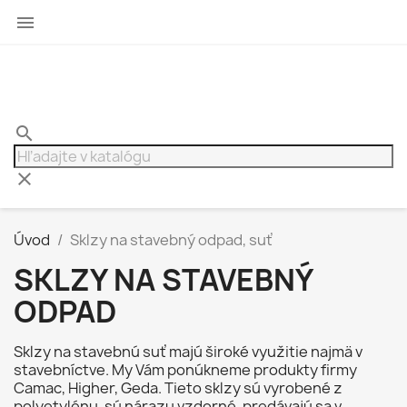

search
clear
Úvod
Sklzy na stavebný odpad, suť
SKLZY NA STAVEBNÝ
ODPAD
Sklzy na stavebnú suť majú široké využitie najmä v
stavebníctve. My Vám ponúkneme produkty firmy
Camac, Higher, Geda. Tieto sklzy sú vyrobené z
polyetylénu, sú nárazu vzdorné, predávajú sa v