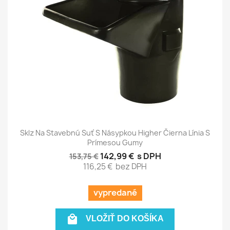
Sklz Na Stavebnú Suť S Násypkou Higher Čierna Línia S
Prímesou Gumy
142,99 €
s DPH
153,75 €
116,25 €
bez DPH
vypredané

VLOŽIŤ DO KOŠÍKA