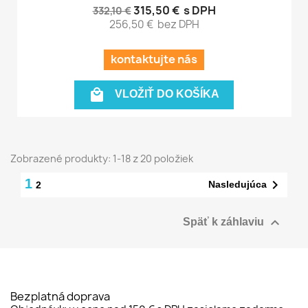
315,50 €
s DPH
332,10 €
256,50 €
bez DPH
kontaktujte nás

VLOŽIŤ DO KOŠÍKA
Zobrazené produkty: 1-18 z 20 položiek
1

Nasledujúca
2

Späť k záhlaviu
Bezplatná doprava