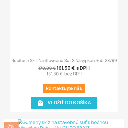
Rubitech Sklz Na Stavebnú Suť S Násypkou Rubi 88799
161,50 €
s DPH
170,00 €
131,30 €
bez DPH
kontaktujte nás

VLOŽIŤ DO KOŠÍKA
-7%