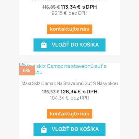
113,34 €
s DPH
116,85 €
92,15 €
bez DPH
kontaktujte nás

VLOŽIŤ DO KOŠÍKA
-6%
Maxi Sklz Camac Na Stavebnú Suť S Násypkou
128,34 €
s DPH
136,53 €
104,34 €
bez DPH
kontaktujte nás

VLOŽIŤ DO KOŠÍKA