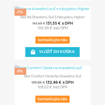
-7%
Sklz Na Stavebnú Suť S Násypkou Higher
131,55 €
s DPH
141,45 €
106,95 €
bez DPH
kontaktujte nás

VLOŽIŤ DO KOŠÍKA
-5%
Sklz Comfort Geda Na Stavebnú Suť
132,86 €
s DPH
139,85 €
108,02 €
bez DPH
kontaktujte nás