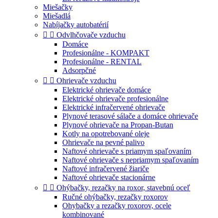
Miešačky
Miešadlá
Nabíjačky autobatérií


Odvlhčovače vzduchu
Domáce
Profesionálne - KOMPAKT
Profesionálne - RENTAL
Adsorpčné


Ohrievače vzduchu
Elektrické ohrievače domáce
Elektrické ohrievače profesionálne
Elektrické infračervené ohrievače
Plynové terasové sálače a domáce ohrievače
Plynové ohrievače na Propan-Butan
Kotly na opotrebované oleje
Ohrievače na pevné palivo
Naftové ohrievače s priamym spaľovaním
Naftové ohrievače s nepriamym spaľovaním
Naftové infračervené žiariče
Naftové ohrievače stacionárne


Ohýbačky, rezačky na roxor, stavebnú oceľ
Ručné ohýbačky, rezačky roxorov
Ohybačky a rezačky roxorov, ocele
kombinované