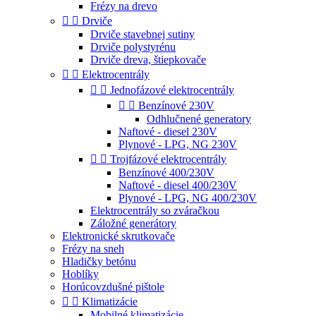
Frézy na drevo


Drviče
Drviče stavebnej sutiny
Drviče polystyrénu
Drviče dreva, štiepkovače


Elektrocentrály


Jednofázové elektrocentrály


Benzínové 230V
Odhlučnené generatory
Naftové - diesel 230V
Plynové - LPG, NG 230V


Trojfázové elektrocentrály
Benzínové 400/230V
Naftové - diesel 400/230V
Plynové - LPG, NG 400/230V
Elektrocentrály so zváračkou
Záložné generátory
Elektronické skrutkovače
Frézy na sneh
Hladičky betónu
Hoblíky
Horúcovzdušné pištole


Klimatizácie
Mobilné klimatizácie