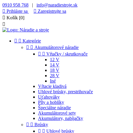
0910 958 768
|
info@naradiestroje.sk

Prihláste sa

Zaregistrujte sa

Košík
[0]



Kategórie


Akumulátorové náradie


Vŕtačky / skrutkovače
12 V
14 V
18 V
28 V
Iné
Vŕtacie kladivá
Uhlové brúsky, prestrihovače
Uťahováky
Pĺly a hoblíky
Špeciálne náradie
Akumulátorové sety
Akumulátory, nabíjačky


Brúsky


Uhlové brúsky