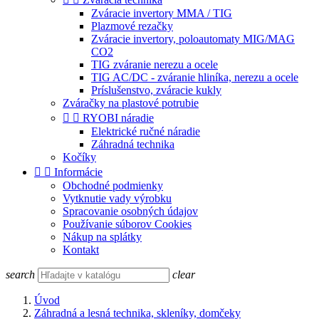
Zváracie invertory MMA / TIG
Plazmové rezačky
Zváracie invertory, poloautomaty MIG/MAG
CO2
TIG zváranie nerezu a ocele
TIG AC/DC - zváranie hliníka, nerezu a ocele
Príslušenstvo, zváracie kukly
Zváračky na plastové potrubie


RYOBI náradie
Elektrické ručné náradie
Záhradná technika
Kočíky


Informácie
Obchodné podmienky
Vytknutie vady výrobku
Spracovanie osobných údajov
Používanie súborov Cookies
Nákup na splátky
Kontakt
search
clear
Úvod
Záhradná a lesná technika, skleníky, domčeky