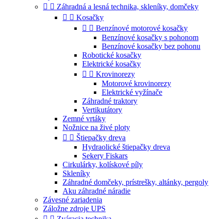


Záhradná a lesná technika, skleníky, domčeky


Kosačky


Benzínové motorové kosačky
Benzínové kosačky s pohonom
Benzínové kosačky bez pohonu
Robotické kosačky
Elektrické kosačky


Krovinorezy
Motorové krovinorezy
Elektrické vyžínače
Záhradné traktory
Vertikutátory
Zemné vrtáky
Nožnice na živé ploty


Štiepačky dreva
Hydraolické štiepačky dreva
Sekery Fiskars
Cirkulárky, kolískové píly
Skleníky
Záhradné domčeky, prístrešky, altánky, pergoly
Aku záhradné náradie
Závesné zariadenia
Záložne zdroje UPS


Zváracia technika