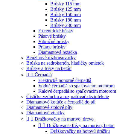
Brúsky 115 mm
Brúsky 125 mm
Brúsky 150 mm
Brúsky 180 mm
Brúsky 230 mm
Excentrické búsky
Pásové brúsky
Vibračné brúsky
Priame brúsky
Diamantová rezačka
Benzínové rozbrusovačky
Brúska na sadrokartón, hladičky omietok
Brúsky a frézy na betón


Čerpadlá
Elektrické ponorné čerpadlá
Vodné čerpadlá so spaľovacím motorom
Kalové čerpadlá so spaľovacím motorom
Čistička vzduchu a rozprašovač dezinfekcie
Diamantové kotúče a čerpadlá do píl
Diamantové stolové píly
Diamantové vŕtačky


Drážkovačky na murivo, drevo


Drážkovacie frézy na murivo, beton
Drážkovačky na hotovú drážku