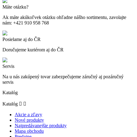
Máte otázku?
Ak máte akúkoľvek otázku ohľadne nášho sortimentu, zavolajte
nám: +421 910 958 768
Posielame aj do ČR
Doručujeme kuriérom aj do ČR
Servis
Na u nás zakúpený tovar zabezpečujeme záručný aj pozáručný
servis
Katalóg
Katalóg


Akcie a zľavy
Nové produkty
Najpredávanejšie produkty
Mapa obchodu
Predajne