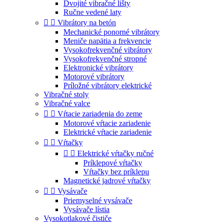
Dvojité vibračné lišty
Ručne vedené laty


Vibrátory na betón
Mechanické ponorné vibrátory
Meniče napätia a frekvencie
Vysokofrekvenčné vibrátory
Vysokofrekvenčné stropné
Elektronické vibrátory
Motorové vibrátory
Príložné vibrátory elektrické
Vibračné stoly
Vibračné valce


Vŕtacie zariadenia do zeme
Motorové vŕtacie zariadenie
Elektrické vŕtacie zariadenie


Vŕtačky


Elektrické vŕtačky ručné
Príklepové vŕtačky
Vŕtačky bez príklepu
Magnetické jadrové vŕtačky


Vysávače
Priemyselné vysávače
Vysávače lístia
Vysokotlakové čističe