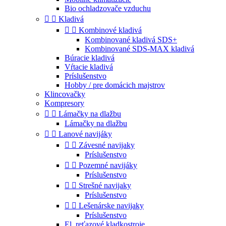
Bio ochladzovače vzduchu


Kladivá


Kombinové kladivá
Kombinované kladivá SDS+
Kombinované SDS-MAX kladivá
Búracie kladivá
Vŕtacie kladivá
Príslušenstvo
Hobby / pre domácich majstrov
Klincovačky
Kompresory


Lámačky na dlažbu
Lámačky na dlažbu


Lanové navijáky


Závesné navijaky
Príslušenstvo


Pozemné navijáky
Príslušenstvo


Strešné navijaky
Príslušenstvo


Lešenárske navijaky
Príslušenstvo
El. reťazové kladkostroje