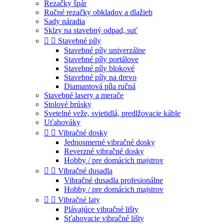
Rezačky špár
Ručné rezačky obkladov a dlažieb
Sady náradia
Sklzy na stavebný odpad, suť


Stavebné píly
Stavebné píly univerzálne
Stavebné píly portálove
Stavebné píly blokové
Stavebné píly na drevo
Diamantová píla ručná
Stavebné lasery a merače
Stolové brúsky
Svetelné veže, svietidlá, predlžovacie káble
Uťahováky


Vibračné dosky
Jednosmerné vibračné dosky
Reverzné vibračné dosky
Hobby / pre domácich majstrov


Vibračné dusadla
Vibračné dusadla profesionálne
Hobby / pre domácich majstrov


Vibračné laty
Plávajúce vibračné lišty
Sťahovacie vibračné lišty