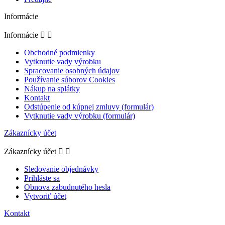
Informácie
Informácie


Obchodné podmienky
Vytknutie vady výrobku
Spracovanie osobných údajov
Používanie súborov Cookies
Nákup na splátky
Kontakt
Odstúpenie od kúpnej zmluvy (formulár)
Vytknutie vady výrobku (formulár)
Zákaznícky účet
Zákaznícky účet


Sledovanie objednávky
Prihláste sa
Obnova zabudnutého hesla
Vytvoriť účet
Kontakt