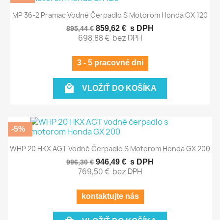
MP 36-2 Pramac Vodné Čerpadlo S Motorom Honda GX 120
859,62 €
s DPH
895,44 €
698,88 €
bez DPH
3 - 5 pracovné dni

VLOŽIŤ DO KOŠÍKA
-5%
WHP 20 HKX AGT Vodné Čerpadlo S Motorom Honda GX 200
946,49 €
s DPH
996,30 €
769,50 €
bez DPH
kontaktujte nás