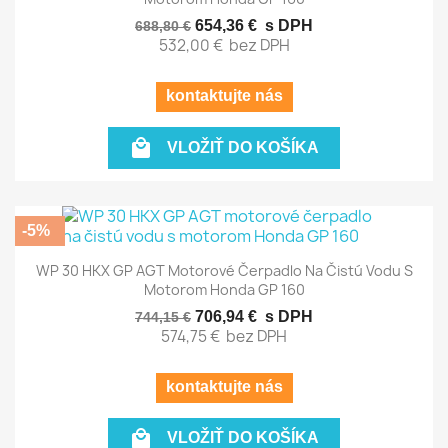
654,36 €
s DPH
688,80 €
532,00 €
bez DPH
kontaktujte nás

VLOŽIŤ DO KOŠÍKA
-5%
WP 30 HKX GP AGT Motorové Čerpadlo Na Čistú Vodu S
Motorom Honda GP 160
706,94 €
s DPH
744,15 €
574,75 €
bez DPH
kontaktujte nás

VLOŽIŤ DO KOŠÍKA