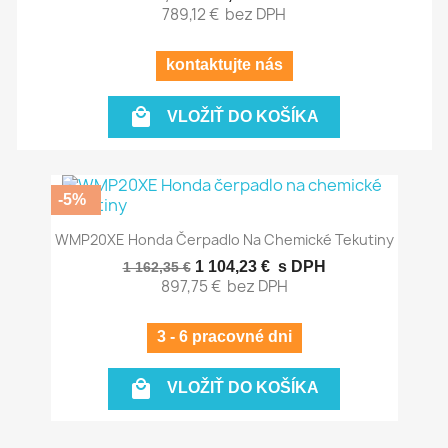
789,12 €
bez DPH
kontaktujte nás

VLOŽIŤ DO KOŠÍKA
-5%
WMP20XE Honda Čerpadlo Na Chemické Tekutiny
1 104,23 €
s DPH
1 162,35 €
897,75 €
bez DPH
3 - 6 pracovné dni

VLOŽIŤ DO KOŠÍKA