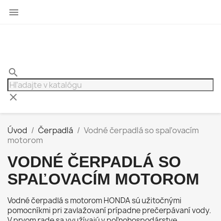

search
clear
Úvod
Čerpadlá
Vodné čerpadlá so spaľovacím
motorom
VODNÉ ČERPADLÁ SO
SPAĽOVACÍM MOTOROM
Vodné čerpadlá s motorom HONDA sú užitočnými
pomocníkmi pri zavlažovaní prípadne prečerpávaní vody.
V prvom rade sa využívajú v poľnohospodárstve,