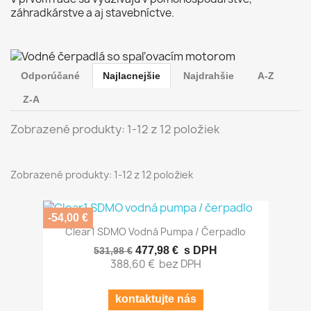
záhradkárstve a aj stavebníctve.
Odporúčané
Najlacnejšie
Najdrahšie
A-Z
Z-A
Zobrazené produkty: 1-12 z 12 položiek
Zobrazené produkty: 1-12 z 12 položiek
-54,00 €
Clear1 SDMO Vodná Pumpa / Čerpadlo
477,98 €
s DPH
531,98 €
388,60 €
bez DPH
kontaktujte nás