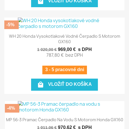

VLOŽIŤ DO KOŠÍKA
-5%
WH 20 Honda Vysokotlakové Vodné Čerpadlo S Motorom
GX160
969,00 €
s DPH
1 020,00 €
787,80 €
bez DPH
3 - 5 pracovné dni

VLOŽIŤ DO KOŠÍKA
-4%
MP 56-3 Pramac Čerpadlo Na Vodu S Motorom Honda GX160
970,62 €
s DPH
1 011,06 €