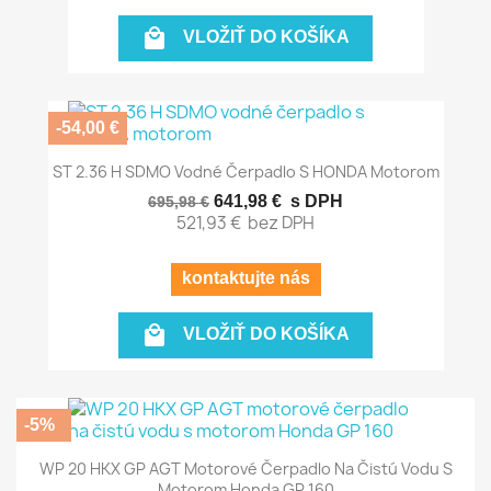

VLOŽIŤ DO KOŠÍKA
-54,00 €
ST 2.36 H SDMO Vodné Čerpadlo S HONDA Motorom
641,98 €
s DPH
695,98 €
521,93 €
bez DPH
kontaktujte nás

VLOŽIŤ DO KOŠÍKA
-5%
WP 20 HKX GP AGT Motorové Čerpadlo Na Čistú Vodu S
Motorom Honda GP 160