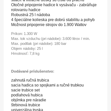
Otočné pripojenie hadice k vysávaču - zabráňuje
rolovaniu hadice
Robustná 25 l nádoba
4 špeciálne kolieska pre dobrú stabilitu a pohyb
Možnost pripojenie strojov do 1.900 Wattov
Príkon: 1.300 W
Max. tok vzduchu (pri nádobe): 3.600 litrov / min.
Max. podtlak (pri nádobe): 180 bar
Objem nádoby: 25 l
Hmotnosť: 7,8 kg
Dodávané príslušenstvo:
zahnutá ručná trubica
sacia hadica so spojkami a ručné trubkou
sacie trubice set
podlahová hubica
objímka pre náradie
štrbinová trubice
univerzálna tryska