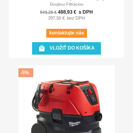
Dvojitou Filtráciou
488,93 €
s DPH
543,25 €
397,50 €
bez DPH
kontaktujte nás

VLOŽIŤ DO KOŠÍKA
-5%