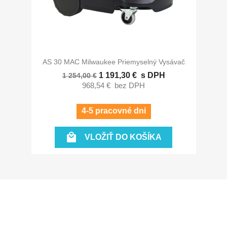
AS 30 MAC Milwaukee Priemyselný Vysávač
1 191,30 €
s DPH
1 254,00 €
968,54 €
bez DPH
4-5 pracovné dni

VLOŽIŤ DO KOŠÍKA