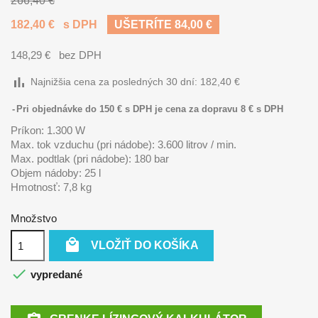
266,40 €
182,40 €
s DPH
UŠETRÍTE 84,00 €
148,29 €
bez DPH
bar_chart
Najnižšia cena za posledných 30 dní:
182,40 €
Pri objednávke do 150 € s DPH je cena za dopravu 8 € s DPH
Príkon: 1.300 W
Max. tok vzduchu (pri nádobe): 3.600 litrov / min.
Max. podtlak (pri nádobe): 180 bar
Objem nádoby: 25 l
Hmotnosť: 7,8 kg
Množstvo

VLOŽIŤ DO KOŠÍKA

vypredané