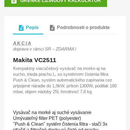

GRENKE LÍZINGOVÝ KALKULÁTOR
description
description
Popis
Podrobnosti o produkte
A K C I A
doprava v rámci SR – ZDARMA !
Makita VC2511
Kompaktný viacúčelový vysávač na morko aj na
sucho, trieda prachu L, so systémom čistenia filtra
Push & Clean, systém automatického zapínania cez
pripojené náradie do 1,9kW, príkon 1300W, podtlak 180
mbar, objem nádoby 25l, hmotnosť 7,8 kg
Vysávač na morké aj suché vysávanie
Umývateľný filter PET (polyester)
"Push & Clean" systém čistenia filtra - stačí 3x
stlačiť a filtračné dosky sú čisté od prachu