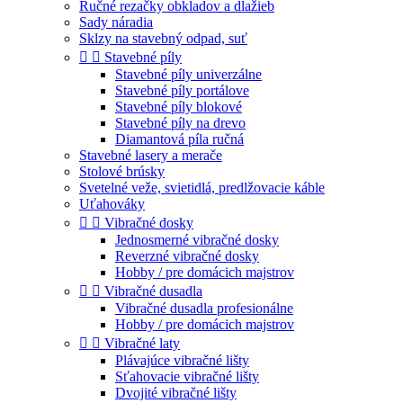
Ručné rezačky obkladov a dlažieb
Sady náradia
Sklzy na stavebný odpad, suť


Stavebné píly
Stavebné píly univerzálne
Stavebné píly portálove
Stavebné píly blokové
Stavebné píly na drevo
Diamantová píla ručná
Stavebné lasery a merače
Stolové brúsky
Svetelné veže, svietidlá, predlžovacie káble
Uťahováky


Vibračné dosky
Jednosmerné vibračné dosky
Reverzné vibračné dosky
Hobby / pre domácich majstrov


Vibračné dusadla
Vibračné dusadla profesionálne
Hobby / pre domácich majstrov


Vibračné laty
Plávajúce vibračné lišty
Sťahovacie vibračné lišty
Dvojité vibračné lišty