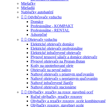
Miešačky
Miešadlá
Nabíjačky autobatérií


Odvlhčovače vzduchu
Domáce
Profesionálne - KOMPAKT
Profesionálne - RENTAL
Adsorpčné


Ohrievače vzduchu
Elektrické ohrievače domáce
Elektrické ohrievače profesionálne
Elektrické infračervené ohrievače
Plynové terasové sálače a domáce ohrievače
Plynové ohrievače na Propan-Butan
Kotly na opotrebované oleje
Ohrievače na pevné palivo
Naftové ohrievače s priamym spaľovaním
Naftové ohrievače s nepriamym spaľovaním
Naftové infračervené žiariče
Naftové ohrievače stacionárne


Ohýbačky, rezačky na roxor, stavebnú oceľ
Ručné ohýbačky, rezačky roxorov
Ohybačky a rezačky roxorov, ocele kombinované
Ohýbačky roxorov, stavebnej ocele