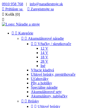
0910 958 768
|
info@naradiestroje.sk

Prihláste sa

Zaregistrujte sa

Košík
[0]



Kategórie


Akumulátorové náradie


Vŕtačky / skrutkovače
12 V
14 V
18 V
28 V
Iné
Vŕtacie kladivá
Uhlové brúsky, prestrihovače
Uťahováky
Pĺly a hoblíky
Špeciálne náradie
Akumulátorové sety
Akumulátory, nabíjačky


Brúsky


Uhlové brúsky