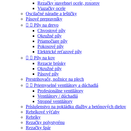
Rezačky stavebnej ocele, roxorov
Viazačky ocele
Oscilačné náradie a leštičky
Pásové prepravníky


Píly na drevo
Chvostové píly
Okružné píly
Priamočiare píly
Pokosové píly
Elektrické reťazové píly


Píly na kov
Rezacie brúsky
Okružné píly
Pásové píly
Prestrihovače, nožnice na plech


Priemyselné ventilátory a dúchadlá
Profesionálne ventilátory
Ventilátory / dúchadlá
Stropné ventilátory
Príslušenstvo na pokládku dlažby a betónových dielov
Rebríkové výťahy
Rebríky
Rezačky polystyrénu
Rezačky špár