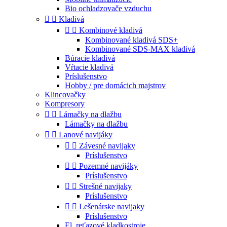
Bio ochladzovače vzduchu


Kladivá


Kombinové kladivá
Kombinované kladivá SDS+
Kombinované SDS-MAX kladivá
Búracie kladivá
Vŕtacie kladivá
Príslušenstvo
Hobby / pre domácich majstrov
Klincovačky
Kompresory


Lámačky na dlažbu
Lámačky na dlažbu


Lanové navijáky


Závesné navijaky
Príslušenstvo


Pozemné navijáky
Príslušenstvo


Strešné navijaky
Príslušenstvo


Lešenárske navijaky
Príslušenstvo
El. reťazové kladkostroje