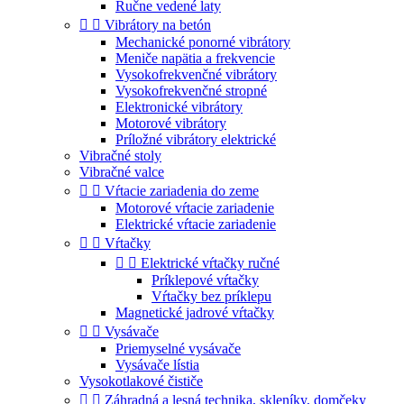
Ručne vedené laty


Vibrátory na betón
Mechanické ponorné vibrátory
Meniče napätia a frekvencie
Vysokofrekvenčné vibrátory
Vysokofrekvenčné stropné
Elektronické vibrátory
Motorové vibrátory
Príložné vibrátory elektrické
Vibračné stoly
Vibračné valce


Vŕtacie zariadenia do zeme
Motorové vŕtacie zariadenie
Elektrické vŕtacie zariadenie


Vŕtačky


Elektrické vŕtačky ručné
Príklepové vŕtačky
Vŕtačky bez príklepu
Magnetické jadrové vŕtačky


Vysávače
Priemyselné vysávače
Vysávače lístia
Vysokotlakové čističe


Záhradná a lesná technika, skleníky, domčeky