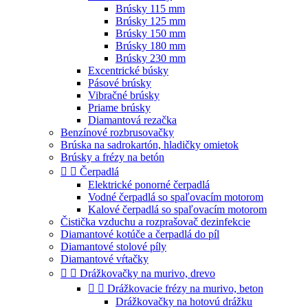
Brúsky 115 mm
Brúsky 125 mm
Brúsky 150 mm
Brúsky 180 mm
Brúsky 230 mm
Excentrické búsky
Pásové brúsky
Vibračné brúsky
Priame brúsky
Diamantová rezačka
Benzínové rozbrusovačky
Brúska na sadrokartón, hladičky omietok
Brúsky a frézy na betón


Čerpadlá
Elektrické ponorné čerpadlá
Vodné čerpadlá so spaľovacím motorom
Kalové čerpadlá so spaľovacím motorom
Čistička vzduchu a rozprašovač dezinfekcie
Diamantové kotúče a čerpadlá do píl
Diamantové stolové píly
Diamantové vŕtačky


Drážkovačky na murivo, drevo


Drážkovacie frézy na murivo, beton
Drážkovačky na hotovú drážku