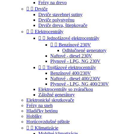
Frézy na drevo


Drviče
Drviče stavebnej sutiny
Drviče polystyrénu
Drviče dreva, štiepkovače


Elektrocentrály


Jednofázové elektrocentrály


Benzínové 230V
Odhlučnené generatory
Naftové - diesel 230V
Plynové - LPG, NG 230V


Trojfázové elektrocentrály
Benzínové 400/230V
Naftové - diesel 400/230V
Plynové - LPG, NG 400/230V
Elektrocentrály so zváračkou
Záložné generátory
Elektronické skrutkovače
Frézy na sneh
Hladičky betónu
Hoblíky
Horúcovzdušné pištole


Klimatizácie
Mobilné klimatizácie