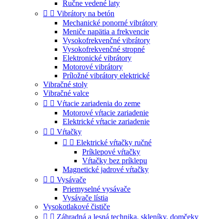
Ručne vedené laty


Vibrátory na betón
Mechanické ponorné vibrátory
Meniče napätia a frekvencie
Vysokofrekvenčné vibrátory
Vysokofrekvenčné stropné
Elektronické vibrátory
Motorové vibrátory
Príložné vibrátory elektrické
Vibračné stoly
Vibračné valce


Vŕtacie zariadenia do zeme
Motorové vŕtacie zariadenie
Elektrické vŕtacie zariadenie


Vŕtačky


Elektrické vŕtačky ručné
Príklepové vŕtačky
Vŕtačky bez príklepu
Magnetické jadrové vŕtačky


Vysávače
Priemyselné vysávače
Vysávače lístia
Vysokotlakové čističe


Záhradná a lesná technika, skleníky, domčeky