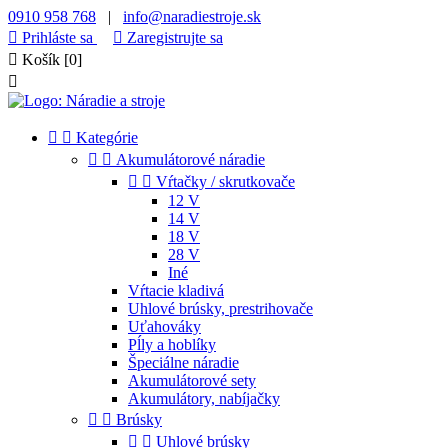
0910 958 768
|
info@naradiestroje.sk

Prihláste sa

Zaregistrujte sa

Košík
[0]



Kategórie


Akumulátorové náradie


Vŕtačky / skrutkovače
12 V
14 V
18 V
28 V
Iné
Vŕtacie kladivá
Uhlové brúsky, prestrihovače
Uťahováky
Pĺly a hoblíky
Špeciálne náradie
Akumulátorové sety
Akumulátory, nabíjačky


Brúsky


Uhlové brúsky