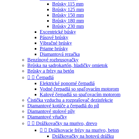
Brúsky 115 mm
Brúsky 125 mm
Brúsky 150 mm
Brúsky 180 mm
Brúsky 230 mm
Excentrické búsky
Pásové brúsky
Vibračné brúsky
Priame brúsky
Diamantová rezačka
Benzínové rozbrusovačky
Brúska na sadrokartón, hladičky omietok
Brúsky a frézy na betón


Čerpadlá
Elektrické ponorné čerpadlá
Vodné čerpadlá so spaľovacím motorom
Kalové čerpadlá so spaľovacím motorom
Čistička vzduchu a rozprašovač dezinfekcie
Diamantové kotúče a čerpadlá do píl
Diamantové stolové píly
Diamantové vŕtačky


Drážkovačky na murivo, drevo


Drážkovacie frézy na murivo, beton
Drážkovačky na hotovú drážku