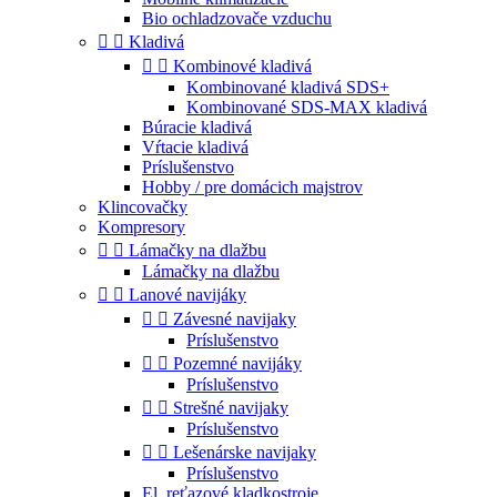
Bio ochladzovače vzduchu


Kladivá


Kombinové kladivá
Kombinované kladivá SDS+
Kombinované SDS-MAX kladivá
Búracie kladivá
Vŕtacie kladivá
Príslušenstvo
Hobby / pre domácich majstrov
Klincovačky
Kompresory


Lámačky na dlažbu
Lámačky na dlažbu


Lanové navijáky


Závesné navijaky
Príslušenstvo


Pozemné navijáky
Príslušenstvo


Strešné navijaky
Príslušenstvo


Lešenárske navijaky
Príslušenstvo
El. reťazové kladkostroje