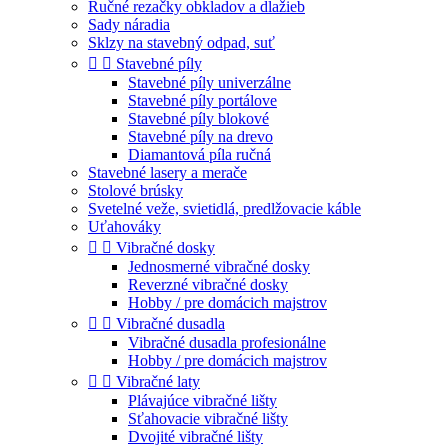
Ručné rezačky obkladov a dlažieb
Sady náradia
Sklzy na stavebný odpad, suť


Stavebné píly
Stavebné píly univerzálne
Stavebné píly portálove
Stavebné píly blokové
Stavebné píly na drevo
Diamantová píla ručná
Stavebné lasery a merače
Stolové brúsky
Svetelné veže, svietidlá, predlžovacie káble
Uťahováky


Vibračné dosky
Jednosmerné vibračné dosky
Reverzné vibračné dosky
Hobby / pre domácich majstrov


Vibračné dusadla
Vibračné dusadla profesionálne
Hobby / pre domácich majstrov


Vibračné laty
Plávajúce vibračné lišty
Sťahovacie vibračné lišty
Dvojité vibračné lišty