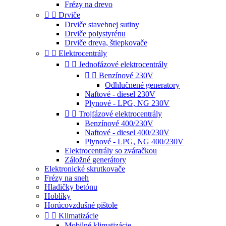
Frézy na drevo


Drviče
Drviče stavebnej sutiny
Drviče polystyrénu
Drviče dreva, štiepkovače


Elektrocentrály


Jednofázové elektrocentrály


Benzínové 230V
Odhlučnené generatory
Naftové - diesel 230V
Plynové - LPG, NG 230V


Trojfázové elektrocentrály
Benzínové 400/230V
Naftové - diesel 400/230V
Plynové - LPG, NG 400/230V
Elektrocentrály so zváračkou
Záložné generátory
Elektronické skrutkovače
Frézy na sneh
Hladičky betónu
Hoblíky
Horúcovzdušné pištole


Klimatizácie
Mobilné klimatizácie