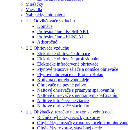
Miešačky
Miešadlá
Nabíjačky autobatérií


Odvlhčovače vzduchu
Domáce
Profesionálne - KOMPAKT
Profesionálne - RENTAL
Adsorpčné


Ohrievače vzduchu
Elektrické ohrievače domáce
Elektrické ohrievače profesionálne
Elektrické infračervené ohrievače
Plynové terasové sálače a domáce ohrievače
Plynové ohrievače na Propan-Butan
Kotly na opotrebované oleje
Ohrievače na pevné palivo
Naftové ohrievače s priamym spaľovaním
Naftové ohrievače s nepriamym spaľovaním
Naftové infračervené žiariče
Naftové ohrievače stacionárne


Ohýbačky, rezačky na roxor, stavebnú oceľ
Ručné ohýbačky, rezačky roxorov
Ohybačky a rezačky roxorov, ocele kombinované
Ohýbačky roxorov, stavebnej ocele