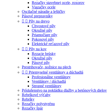
Rezačky stavebnej ocele, roxorov
Viazačky ocele
Oscilačné náradie a leštičky
Pásové prepravníky


Píly na drevo
Chvostové píly
Okružné píly
Priamočiare píly
Pokosové píly
Elektrické reťazové píly


Píly na kov
Rezacie brúsky
Okružné píly
Pásové píly
Prestrihovače, nožnice na plech


Priemyselné ventilátory a dúchadlá
Profesionálne ventilátory
Ventilátory / dúchadlá
Stropné ventilátory
Príslušenstvo na pokládku dlažby a betónových dielov
Rebríkové výťahy
Rebríky
Rezačky polystyrénu
Rezačky špár