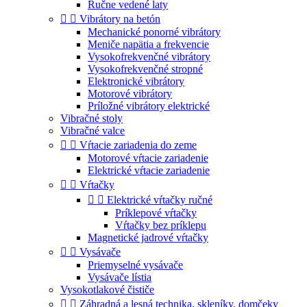
Ručne vedené laty


Vibrátory na betón
Mechanické ponorné vibrátory
Meniče napätia a frekvencie
Vysokofrekvenčné vibrátory
Vysokofrekvenčné stropné
Elektronické vibrátory
Motorové vibrátory
Príložné vibrátory elektrické
Vibračné stoly
Vibračné valce


Vŕtacie zariadenia do zeme
Motorové vŕtacie zariadenie
Elektrické vŕtacie zariadenie


Vŕtačky


Elektrické vŕtačky ručné
Príklepové vŕtačky
Vŕtačky bez príklepu
Magnetické jadrové vŕtačky


Vysávače
Priemyselné vysávače
Vysávače lístia
Vysokotlakové čističe


Záhradná a lesná technika, skleníky, domčeky