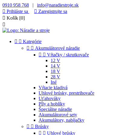
0910 958 768
|
info@naradiestroje.sk

Prihláste sa

Zaregistrujte sa

Košík
[0]



Kategórie


Akumulátorové náradie


Vŕtačky / skrutkovače
12 V
14 V
18 V
28 V
Iné
Vŕtacie kladivá
Uhlové brúsky, prestrihovače
Uťahováky
Pĺly a hoblíky
Špeciálne náradie
Akumulátorové sety
Akumulátory, nabíjačky


Brúsky


Uhlové brúsky