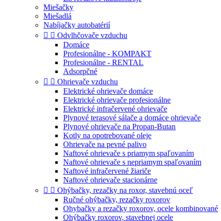
Miešačky
Miešadlá
Nabíjačky autobatérií


Odvlhčovače vzduchu
Domáce
Profesionálne - KOMPAKT
Profesionálne - RENTAL
Adsorpčné


Ohrievače vzduchu
Elektrické ohrievače domáce
Elektrické ohrievače profesionálne
Elektrické infračervené ohrievače
Plynové terasové sálače a domáce ohrievače
Plynové ohrievače na Propan-Butan
Kotly na opotrebované oleje
Ohrievače na pevné palivo
Naftové ohrievače s priamym spaľovaním
Naftové ohrievače s nepriamym spaľovaním
Naftové infračervené žiariče
Naftové ohrievače stacionárne


Ohýbačky, rezačky na roxor, stavebnú oceľ
Ručné ohýbačky, rezačky roxorov
Ohybačky a rezačky roxorov, ocele kombinované
Ohýbačky roxorov, stavebnej ocele