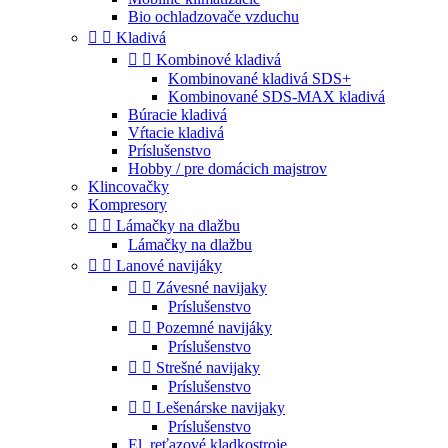
Bio ochladzovače vzduchu


Kladivá


Kombinové kladivá
Kombinované kladivá SDS+
Kombinované SDS-MAX kladivá
Búracie kladivá
Vŕtacie kladivá
Príslušenstvo
Hobby / pre domácich majstrov
Klincovačky
Kompresory


Lámačky na dlažbu
Lámačky na dlažbu


Lanové navijáky


Závesné navijaky
Príslušenstvo


Pozemné navijáky
Príslušenstvo


Strešné navijaky
Príslušenstvo


Lešenárske navijaky
Príslušenstvo
El. reťazové kladkostroje