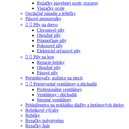
Rezačky stavebnej ocele, roxorov
Viazačky ocele
Oscilačné náradie a leštičky
Pásové prepravníky


Píly na drevo
Chvostové píly
Okružné píly
Priamočiare píly
Pokosové píly
Elektrické reťazové píly


Píly na kov
Rezacie brúsky
Okružné píly
Pásové píly
Prestrihovače, nožnice na plech


Priemyselné ventilátory a dúchadlá
Profesionálne ventilátory
Ventilátory / dúchadlá
Stropné ventilátory
Príslušenstvo na pokládku dlažby a betónových dielov
Rebríkové výťahy
Rebríky
Rezačky polystyrénu
Rezačky špár