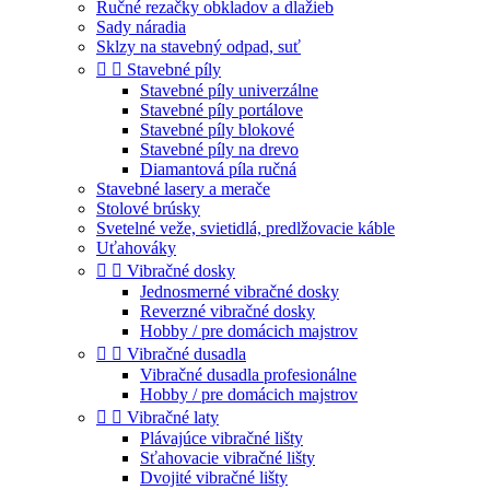
Ručné rezačky obkladov a dlažieb
Sady náradia
Sklzy na stavebný odpad, suť


Stavebné píly
Stavebné píly univerzálne
Stavebné píly portálove
Stavebné píly blokové
Stavebné píly na drevo
Diamantová píla ručná
Stavebné lasery a merače
Stolové brúsky
Svetelné veže, svietidlá, predlžovacie káble
Uťahováky


Vibračné dosky
Jednosmerné vibračné dosky
Reverzné vibračné dosky
Hobby / pre domácich majstrov


Vibračné dusadla
Vibračné dusadla profesionálne
Hobby / pre domácich majstrov


Vibračné laty
Plávajúce vibračné lišty
Sťahovacie vibračné lišty
Dvojité vibračné lišty