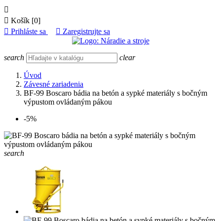


Košík
[0]

Prihláste sa

Zaregistrujte sa
search
clear
Úvod
Závesné zariadenia
BF-99 Boscaro bádia na betón a sypké materiály s bočným
výpustom ovládaným pákou
-5%
search