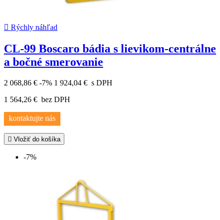

Rýchly náhľad
CL-99 Boscaro bádia s lievikom-centrálne
a bočné smerovanie
2 068,86 €
-7%
1 924,04 €
s DPH
1 564,26 €
bez DPH
kontaktujte nás

Vložiť do košíka
-7%