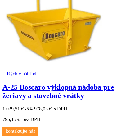

Rýchly náhľad
A-25 Boscaro výklopná nádoba pre
žeriavy a stavebné vrátky
1 029,51 €
-5%
978,03 €
s DPH
795,15 €
bez DPH
kontaktujte nás