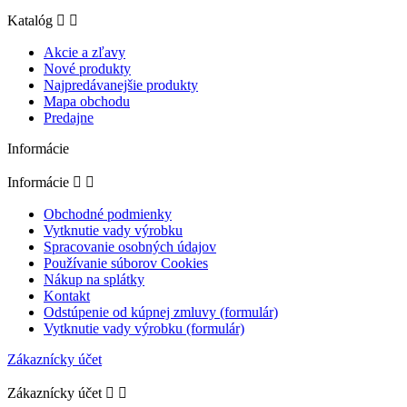
Katalóg


Akcie a zľavy
Nové produkty
Najpredávanejšie produkty
Mapa obchodu
Predajne
Informácie
Informácie


Obchodné podmienky
Vytknutie vady výrobku
Spracovanie osobných údajov
Používanie súborov Cookies
Nákup na splátky
Kontakt
Odstúpenie od kúpnej zmluvy (formulár)
Vytknutie vady výrobku (formulár)
Zákaznícky účet
Zákaznícky účet

