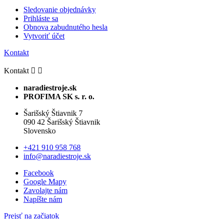
Sledovanie objednávky
Prihláste sa
Obnova zabudnutého hesla
Vytvoriť účet
Kontakt
Kontakt


naradiestroje.sk
PROFIMA SK s. r. o.
Šarišský Štiavnik 7
090 42 Šarišský Štiavnik
Slovensko
+421 910 958 768
info@naradiestroje.sk
Facebook
Google Mapy
Zavolajte nám
Napíšte nám
Prejsť na začiatok