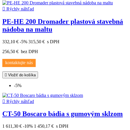

Rýchly náhľad
PE-HE 200 Dromader plastová stavebná
nádoba na maltu
332,10 €
-5%
315,50 €
s DPH
256,50 €
bez DPH
kontaktujte nás

Vložiť do košíka
-5%

Rýchly náhľad
CT-50 Boscaro bádia s gumovým sklzom
1 611,30 €
-10%
1 450,17 €
s DPH