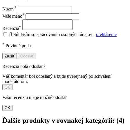
*
Názov
*
Vaše meno
*
Recenzia

Súhlasím so spracovaním osobných údajov -
prehlásenie
*
Povinné polia
Zrušiť
Odoslať
Recenzia bola odoslaná
Váš komentár bol odoslaný a bude uverejnený po schválení
moderátorom.
OK
Vašu recenziu nie je možné odoslať
OK
Ďalšie produkty v rovnakej kategórii: (4)