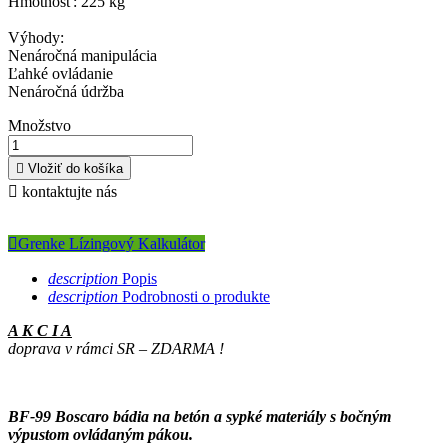
Hmotnosť: 225 kg
Výhody:
Nenáročná manipulácia
Ľahké ovládanie
Nenáročná údržba
Množstvo

Vložiť do košíka

kontaktujte nás

Grenke Lízingový Kalkulátor
description
Popis
description
Podrobnosti o produkte
A K C I A
doprava v rámci SR – ZDARMA !
BF-99 Boscaro bádia na betón a sypké materiály s bočným
výpustom ovládaným pákou.