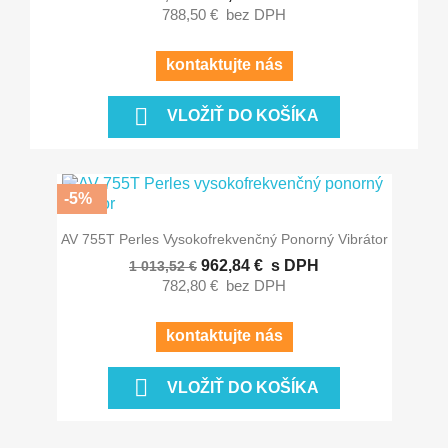
788,50 €
bez DPH
kontaktujte nás

VLOŽIŤ DO KOŠÍKA
-5%
AV 755T Perles Vysokofrekvenčný Ponorný Vibrátor
962,84 €
s DPH
1 013,52 €
782,80 €
bez DPH
kontaktujte nás

VLOŽIŤ DO KOŠÍKA