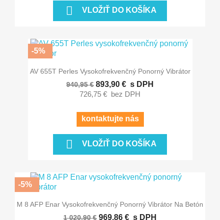

VLOŽIŤ DO KOŠÍKA
-5%
AV 655T Perles Vysokofrekvenčný Ponorný Vibrátor
893,90 €
s DPH
940,95 €
726,75 €
bez DPH
kontaktujte nás

VLOŽIŤ DO KOŠÍKA
-5%
M 8 AFP Enar Vysokofrekvenčný Ponorný Vibrátor Na Betón
969,86 €
s DPH
1 020,90 €