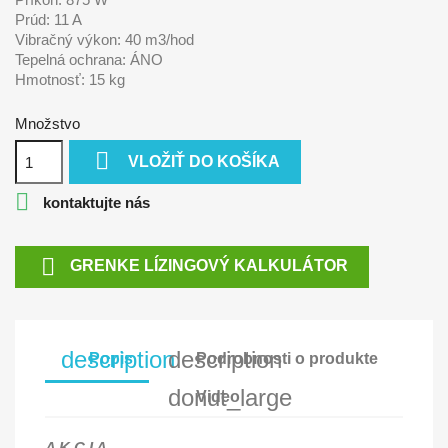
Prúd: 11 A
Vibračný výkon: 40 m3/hod
Tepelná ochrana: ÁNO
Hmotnosť: 15 kg
Množstvo

VLOŽIŤ DO KOŠÍKA

kontaktujte nás

GRENKE LÍZINGOVÝ KALKULÁTOR
description
description
Popis
Podrobnosti o produkte
donut_large
Video
A K C I A