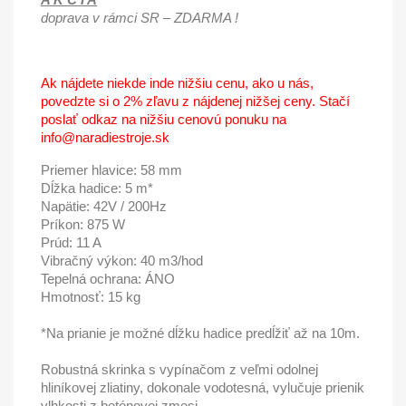
doprava v rámci SR – ZDARMA !
Ak nájdete niekde inde nižšiu cenu, ako u nás,
povedzte si o 2% zľavu z nájdenej nižšej ceny. Stačí
poslať odkaz na nižšiu cenovú ponuku na
info@naradiestroje.sk
Priemer hlavice: 58 mm
Dĺžka hadice: 5 m*
Napätie: 42V / 200Hz
Príkon: 875 W
Prúd: 11 A
Vibračný výkon: 40 m3/hod
Tepelná ochrana: ÁNO
Hmotnosť: 15 kg
*Na prianie je možné dĺžku hadice predĺžiť až na 10m.
Robustná skrinka s vypínačom z veľmi odolnej
hliníkovej zliatiny, dokonale vodotesná, vylučuje prienik
vlhkosti z betónovej zmesi.