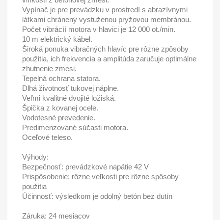
Vypínač je pre prevádzku v prostredí s abrazívnymi
látkami chránený vystuženou pryžovou membránou.
Počet vibrácíí motora v hlavici je 12 000 ot./min.
10 m elektrický kábel.
Široká ponuka vibračných hlavíc pre rôzne zpôsoby
použitia, ich frekvencia a amplitúda zaručuje optimálne
zhutnenie zmesi.
Tepelná ochrana statora.
Dlhá životnosť tukovej náplne.
Veľmi kvalitné dvojité ložiská.
Špička z kovanej ocele.
Vodotesné prevedenie.
Predimenzované súčasti motora.
Oceľové teleso.
Výhody:
Bezpečnosť: prevádzkové napätie 42 V
Prispôsobenie: rôzne veľkosti pre rôzne spôsoby
použitia
Účinnosť: výsledkom je odolný betón bez dutín
Záruka: 24 mesiacov