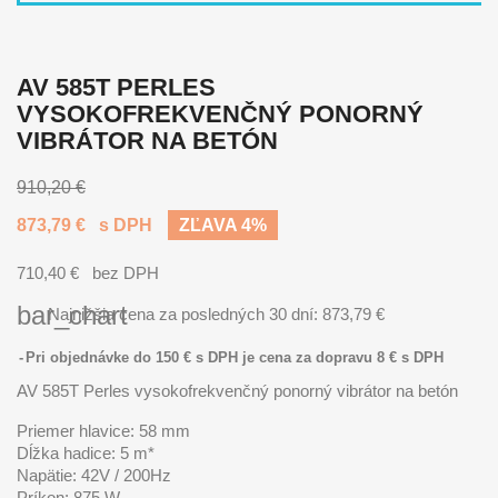
AV 585T PERLES
VYSOKOFREKVENČNÝ PONORNÝ
VIBRÁTOR NA BETÓN
910,20 €
873,79 €
s DPH
ZĽAVA 4%
710,40 €
bez DPH
bar_chart
Najnižšia cena za posledných 30 dní:
873,79 €
Pri objednávke do 150 € s DPH je cena za dopravu 8 € s DPH
AV 585T Perles vysokofrekvenčný ponorný vibrátor na betón
Priemer hlavice: 58 mm
Dĺžka hadice: 5 m*
Napätie: 42V / 200Hz
Príkon: 875 W