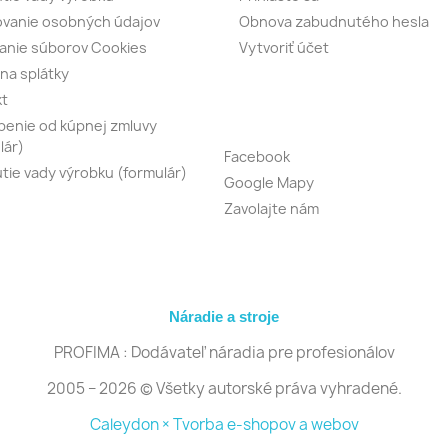
vanie osobných údajov
Obnova zabudnutého hesla
anie súborov Cookies
Vytvoriť účet
na splátky
kt
enie od kúpnej zmluvy
lár)
Facebook
tie vady výrobku (formulár)
Google Mapy
Zavolajte nám
Náradie a stroje
PROFIMA : Dodávateľ náradia pre profesionálov
2005 − 2026 © Všetky autorské práva vyhradené.
Caleydon × Tvorba e-shopov a webov