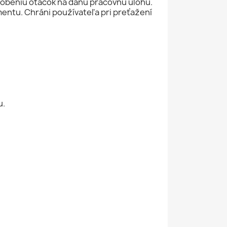
obeniu otáčok na danú pracovnú úlohu.
ntu. Chráni používateľa pri preťažení
u.