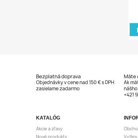
Bezplatná doprava
Máte 
Objednávky v cene nad 150 € s DPH
Ak má
zasielame zadarmo
nášho 
+421 
KATALÓG
INFO
Akcie a zľavy
Obcho
Nové produkty
Vytknu