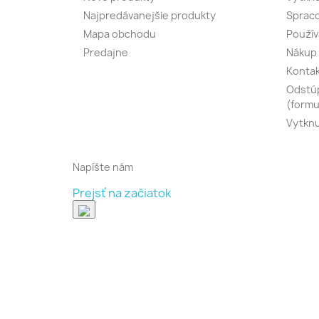
Najpredávanejšie produkty
Spraco
Mapa obchodu
Použív
Predajne
Nákup 
Konta
Odstúp
(formu
Vytknu
Napíšte nám
Prejsť na začiatok