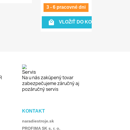
3 - 6 pracovné dni

VLOŽIŤ DO KOŠÍKA
Servis
R
Na u nás zakúpený tovar
zabezpečujeme záručný aj
pozáručný servis
KONTAKT
naradiestroje.sk
PROFIMA SK s. r. o.