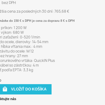
€
bez DPH
žšia cena za posledných 30 dní:
765,68 €
návke do 150 € s DPH je cena za dopravu 8 € s DPH
 príkon: 1 200 W
 výkon: 680 W
ri zaťažení: 0-520 1/min
do ocele, dierovky: 14-54 mm
 hĺbka vŕtania max.: 4 mm
ávitu do ocele: M 12
ez hrany: 27 mm
korunkového vrtáka: QuickIN Plus
kábel so zástrčkou: 4 m
 podľa EPTA: 3,3 kg
o

VLOŽIŤ DO KOŠÍKA
ktujte nás