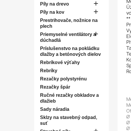
M

Píly na drevo
Ú

Píly na kov
v
*
Prestrihovače, nožnice na
Pr
plech
Vy

Priemyselné ventilátory a
El
dúchadlá
Pl
T
Príslušenstvo na pokládku
Te
dlažby a betónových dielov
K
Rebríkové výťahy
S
Rebríky
R
Rezačky polystyrénu
Rezačky špár
Ručné rezačky obkladov a
Me
dlažieb
Me
Sady náradia
Ot
Ø 
Sklzy na stavebný odpad,
Ø 
suť
Ø 