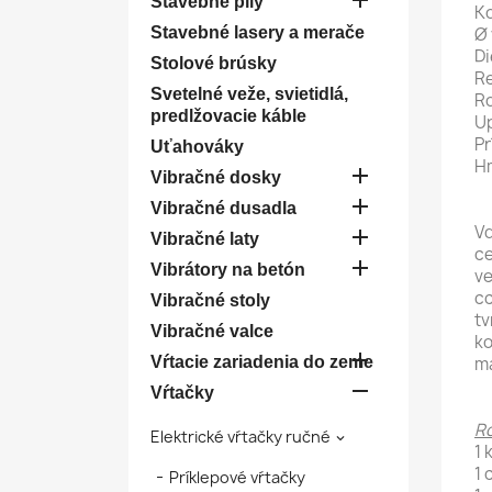

Stavebné píly
Ko
Stavebné lasery a merače
Ø 
Di
Stolové brúsky
Re
Svetelné veže, svietidlá,
R
predlžovacie káble
Up
Pr
Uťahováky
Hm

Vibračné dosky

Vibračné dusadla
Vď

Vibračné laty
ce

Vibrátory na betón
ve
cc
Vibračné stoly
tv
Vibračné valce
ko

Vŕtacie zariadenia do zeme
ma

Vŕtačky
R
Elektrické vŕtačky ručné

1 
1 
Príklepové vŕtačky