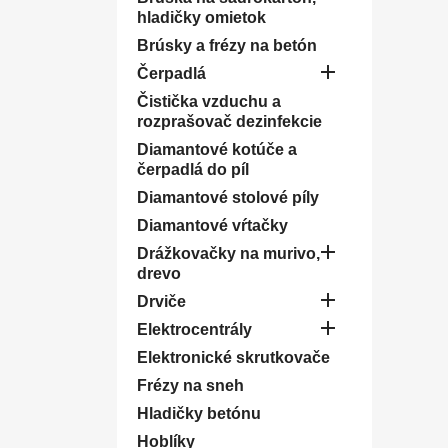
hladičky omietok
Brúsky a frézy na betón

Čerpadlá
Čistička vzduchu a
rozprašovač dezinfekcie
Diamantové kotúče a
čerpadlá do píl
Diamantové stolové píly
Diamantové vŕtačky

Drážkovačky na murivo,
drevo

Drviče

Elektrocentrály
Elektronické skrutkovače
Frézy na sneh
Hladičky betónu
Hoblíky