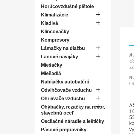
Horúcovzdušné pištole

Klimatizácie

Kladivá
Klincovačky
Kompresory

Lámačky na dlažbu
A 

Lanové navijáky
do
Miešačky
zá
Miešadlá
Ru
Nabíjačky autobatérií
Ob

Odvlhčovače vzduchu

Ohrievače vzduchu
Až

Ohýbačky, rezačky na roxor,
1
stavebnú oceľ
52
Oscilačné náradie a leštičky
ko
v
Pásové prepravníky