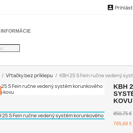

Prihlást
INFORMÁCIE
Vŕtačky bez príklepu
KBH 25 S Fein ručne vedený sys
KBH 2
SYST
KOVU
850,75 €
765,68 €