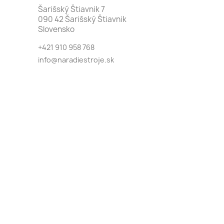
Šarišský Štiavnik 7
090 42 Šarišský Štiavnik
Slovensko
+421 910 958 768
info@naradiestroje.sk