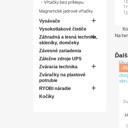
1 
Vŕtačky bez príklepu
1 
Magnetické jadrové vŕtačky
1 

Vysávače
Ko
Vysokotlakové čističe
Na te

Záhradná a lesná technika,
skleníky, domčeky
Závesné zariadenia
Ďalš
Záložne zdroje UPS

Zváracia technika
-35
Zváračky na plastové
potrubie

RYOBI náradie
Kočíky
Dv
1