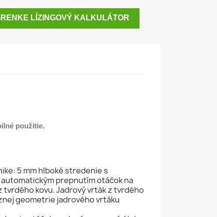
RENKE LÍZINGOVÝ KALKULÁTOR
lné použitie.
nike: 5 mm hlboké stredenie s
a automatickým prepnutím otáčok na
z tvrdého kovu. Jadrový vrták z tvrdého
reznej geometrie jadrového vrtáku