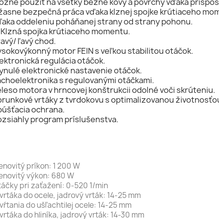
ožné použiť na všetky bežné kovy a povrchy vďaka prispôs
žasne bezpečná práca vďaka klznej spojke krútiaceho mome
ďaka oddeleniu poháňanej strany od strany pohonu.
* Klzná spojka krútiaceho momentu.
avý/ ľavý chod.
sokovýkonný motor FEIN s veľkou stabilitou otáčok.
ektronická regulácia otáčok.
ynulé elektronické nastavenie otáčok.
achoelektronika s regulovanými otáčkami.
leso motora v hrncovej konštrukcii odolné voči skrúteniu.
orunkové vrtáky z tvrdokovu s optimalizovanou životnosťo
púšťacia ochrana.
ozsiahly program príslušenstva.
novitý príkon: 1 200 W
novitý výkon: 680 W
áčky pri zaťažení: 0-520 1/min
vrtáka do ocele, jadrový vrták: 14-25 mm
vŕtania do ušľachtilej ocele: 14-25 mm
vrtáka do hliníka, jadrový vrták: 14-30 mm