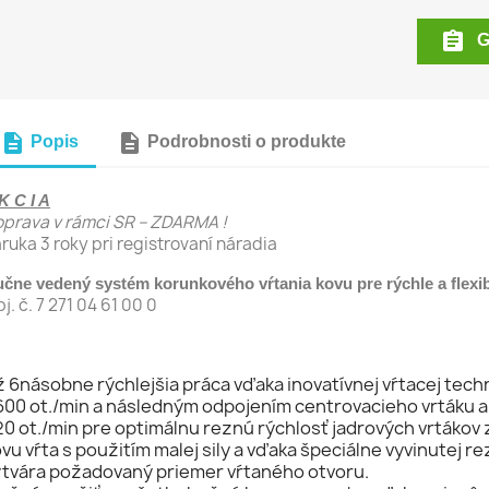

G
description
description
Popis
Podrobnosti o produkte
K C I A
prava v rámci SR – ZDARMA !
ruka 3 roky pri registrovaní náradia
čne vedený systém korunkového vŕtania kovu pre rýchle a flexibi
j. č. 7 271 04 61 00 0
 6násobne rýchlejšia práca vďaka inovatívnej vŕtacej tech
 600 ot./min a následným odpojením centrovacieho vrtáku 
0 ot./min pre optimálnu reznú rýchlosť jadrových vrtákov 
vu vŕta s použitím malej sily a vďaka špeciálne vyvinutej 
ytvára požadovaný priemer vŕtaného otvoru.