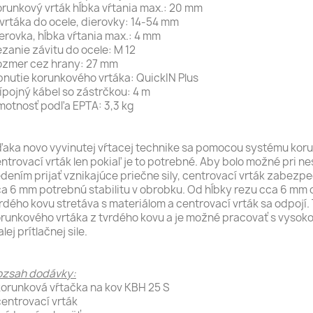
runkový vrták hĺbka vŕtania max.: 20 mm
vrtáka do ocele, dierovky: 14-54 mm
erovka, hĺbka vŕtania max.: 4 mm
zanie závitu do ocele: M 12
ozmer cez hrany: 27 mm
nutie korunkového vrtáka: QuickIN Plus
ípojný kábel so zástrčkou: 4 m
otnosť podľa EPTA: 3,3 kg
aka novo vyvinutej vŕtacej technike sa pomocou systému koru
ntrovací vrták len pokiaľ je to potrebné. Aby bolo možné pri 
dením prijať vznikajúce priečne sily, centrovací vrták zabezp
a 6 mm potrebnú stabilitu v obrobku. Od hĺbky rezu cca 6 mm 
rdého kovu stretáva s materiálom a centrovací vrták sa odpojí.
runkového vrtáka z tvrdého kovu a je možné pracovať s vysoko
lej prítlačnej sile.
ozsah dodávky:
korunková vŕtačka na kov KBH 25 S
centrovací vrták