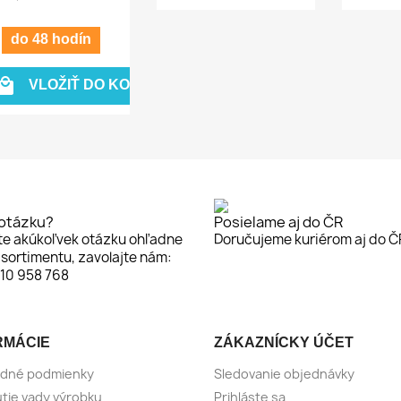
do 48 hodín

VLOŽIŤ DO KOŠÍKA
otázku?
Posielame aj do ČR
te akúkoľvek otázku ohľadne
Doručujeme kuriérom aj do Č
sortimentu, zavolajte nám:
910 958 768
RMÁCIE
ZÁKAZNÍCKY ÚČET
dné podmienky
Sledovanie objednávky
tie vady výrobku
Prihláste sa