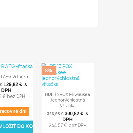
-8%
chly náhľad
 R AEG Vŕtačka
129,82 €
s
 €
DPH
Rýchly náhľad

HDE 13 RQX Milwaukee
4 €
bez DPH
Jednorýchlostná
Vŕtačka
pracovné dni
300,82 €
s
326,98 €
DPH
244,57 €
bez DPH
VLOŽIŤ DO KOŠÍKA