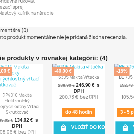
prídavná rukoväť
rezací sprej
plastový kufrík na náradie
mentáre (0)
nto produkt momentálne nie je pridaná žiadna recenzia.
ie produkty v rovnakej kategórii: (4)
,00 €
-40,00 €
-15%
Rýchly náhľad
Rý


6305 Makita Vŕtačka
BE 705
246,90 €
s
286,90 €
152,73
DPH
Rýchly náhľad

DP4010 Makita
200,73 €
bez DPH
105,5
Elektronický
ojrýchlostný Vŕtací
Skrutkovač
do 48 hodín
3 - 5 
134,02 €
s
69,02 €
DPH


VLOŽIŤ DO KOŠÍKA
108,96 €
bez DPH