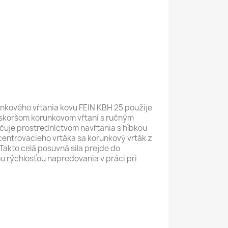
nkového vŕtania kovu FEIN KBH 25 použije
neskoršom korunkovom vŕtaní s ručným
ečuje prostredníctvom navŕtania s hĺbkou
centrovacieho vrtáka sa korunkový vrták z
 Takto celá posuvná sila prejde do
u rýchlosťou napredovania v práci pri