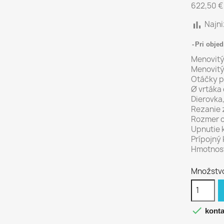
622,50 
bar_chart
Najni
Pri objed
Menovitý
Menovitý
Otáčky p
Ø vrtáka 
Dierovka,
Rezanie z
Rozmer c
Upnutie 
Prípojný 
Hmotnosť
Množstv

konta