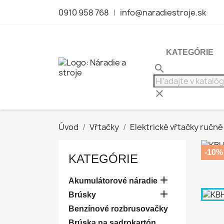
0910 958 768
|
info@naradiestroje.sk
KATEGÓRIE
search
clear
Úvod
Vŕtačky
Elektrické vŕtačky ručné
-10%
KATEGÓRIE

Akumulátorové náradie

Brúsky
Benzínové rozbrusovačky
Brúska na sadrokartón,