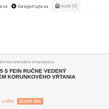


Košík
[0]
e sa
Zaregistrujte sa
tém korunkového vŕtania kovu
5 S FEIN RUČNE VEDENÝ
ÉM KORUNKOVÉHO VŔTANIA
s DPH
ZĽAVA 10%