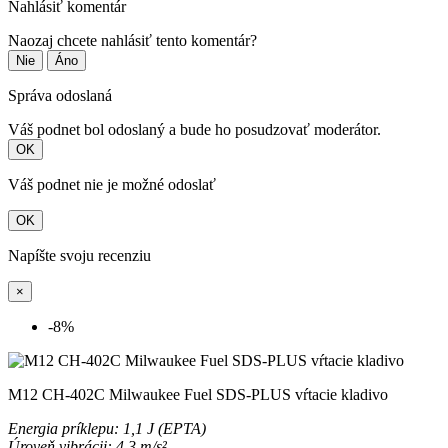
Nahlásiť komentár
Naozaj chcete nahlásiť tento komentár?
Nie
Áno
Správa odoslaná
Váš podnet bol odoslaný a bude ho posudzovať moderátor.
OK
Váš podnet nie je možné odoslať
OK
Napíšte svoju recenziu
×
-8%
M12 CH-402C Milwaukee Fuel SDS-PLUS vŕtacie kladivo
Energia príklepu: 1,1 J (EPTA)
Úroveň vibrácii: 4,3 m/s²