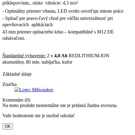
príklepov/min., nízke  vibrácie: 4,3 m/s²
- Optimálny priemer vŕtania, LED svetlo osvetľuje miesto práce 
- Spínač pre pravo-ľavý chod pre väčšiu univerzálnosť pri
upevňovacích  aplikáciach
43 mm priemer upínacieho krku – kompatibilné s M12 DE
odsávačom. 
Štandardné vybavenie:
2 x
4,0 Ah
REDLITHIUM-ION
akumulátor, 80 min. nabíjačka, kufor
Základné údaje
Značka
Komentáre (0)
Na tento produkt momentálne nie je pridaná žiadna recenzia.
Vaše hodnotenie nie je možné odoslať
OK