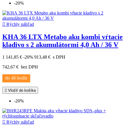
-20%

Rýchly náhľad
KHA 36 LTX Metabo aku kombi vŕtacie
kladivo s 2 akumulátormi 4,0 Ah / 36 V
1 141,85 €
-20%
913,48 €
s DPH
742,67 €
bez DPH
do 48 hodín

Vložiť do košíka
-20%

Rýchly náhľad