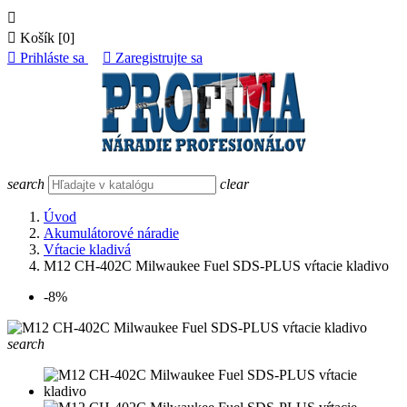


Košík
[0]

Prihláste sa

Zaregistrujte sa
search
clear
Úvod
Akumulátorové náradie
Vŕtacie kladivá
M12 CH-402C Milwaukee Fuel SDS-PLUS vŕtacie kladivo
-8%
search