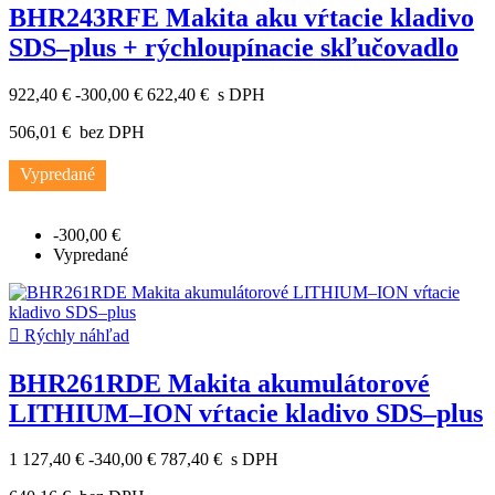
BHR243RFE Makita aku vŕtacie kladivo
SDS–plus + rýchloupínacie skľučovadlo
922,40 €
-300,00 €
622,40 €
s DPH
506,01 €
bez DPH
Vypredané
-300,00 €
Vypredané

Rýchly náhľad
BHR261RDE Makita akumulátorové
LITHIUM–ION vŕtacie kladivo SDS–plus
1 127,40 €
-340,00 €
787,40 €
s DPH