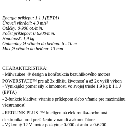
Energia príklepu: 1,1 J (EPTA)
Úroveň vibrácii: 4,3 m/s²
Otáčky: 0-900 ot./min.
Počet príklepov: 0-6200/min.
Hmotnosť: 1,9 kg
Optimálny Ø vŕtania do betónu: 6 - 10 m
Max.Ø vŕtania do betónu: 13 mm
CHARAKTERISTIKA:
- Milwaukee  ® design a konštrukcia bezuhlíkového motora
POWERSTATE™ pre až 3x dlhšiu životnosť a až 2x vyšší výkon
- Vynikajúci pomer sily k hmotnosti vo svojej triede 1,9 kg k 1,1 J
(EPTA) 
- 2-funkcie kladiva: vŕtanie s príklepom alebo vŕtanie pre maximálnu
všestrannosť 
- REDLINK PLUS  ™ inteligentná elektronika- ochranná
elektronika proti preťaženiu v náradí a akumulátore
- Výkonný 12 V motor poskytuje 0-900 ot./min. a 0-6200