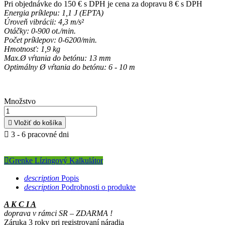
Pri objednávke do 150 € s DPH je cena za dopravu 8 € s DPH
Energia príklepu: 1,1 J (EPTA)
Úroveň vibrácii: 4,3 m/s²
Otáčky: 0-900 ot./min.
Počet príklepov: 0-6200/min.
Hmotnosť: 1,9 kg
Max.Ø vŕtania do betónu: 13 mm
Optimálny Ø vŕtania do betónu: 6 - 10 m
Množstvo

Vložiť do košíka

3 - 6 pracovné dni

Grenke Lízingový Kalkulátor
description
Popis
description
Podrobnosti o produkte
A K C I A
doprava v rámci SR – ZDARMA !
Záruka 3 roky pri registrovaní náradia