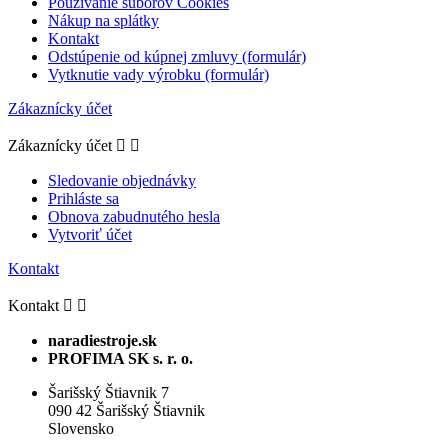
Používanie súborov Cookies
Nákup na splátky
Kontakt
Odstúpenie od kúpnej zmluvy (formulár)
Vytknutie vady výrobku (formulár)
Zákaznícky účet
Zákaznícky účet


Sledovanie objednávky
Prihláste sa
Obnova zabudnutého hesla
Vytvoriť účet
Kontakt
Kontakt


naradiestroje.sk
PROFIMA SK s. r. o.
Šarišský Štiavnik 7
090 42 Šarišský Štiavnik
Slovensko