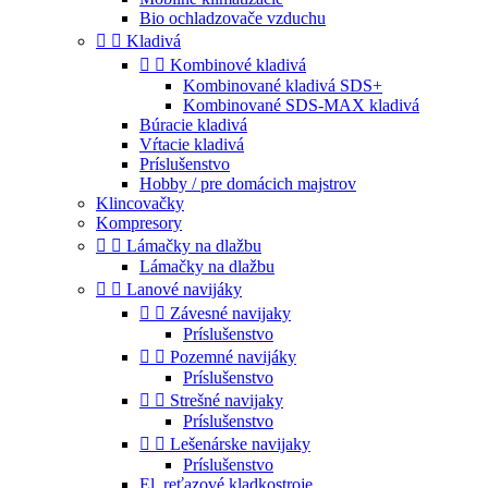
Bio ochladzovače vzduchu


Kladivá


Kombinové kladivá
Kombinované kladivá SDS+
Kombinované SDS-MAX kladivá
Búracie kladivá
Vŕtacie kladivá
Príslušenstvo
Hobby / pre domácich majstrov
Klincovačky
Kompresory


Lámačky na dlažbu
Lámačky na dlažbu


Lanové navijáky


Závesné navijaky
Príslušenstvo


Pozemné navijáky
Príslušenstvo


Strešné navijaky
Príslušenstvo


Lešenárske navijaky
Príslušenstvo
El. reťazové kladkostroje