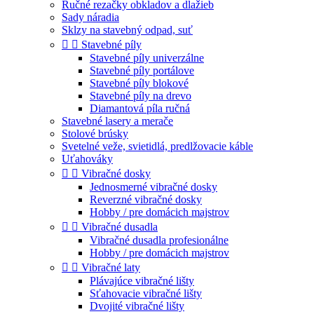
Ručné rezačky obkladov a dlažieb
Sady náradia
Sklzy na stavebný odpad, suť


Stavebné píly
Stavebné píly univerzálne
Stavebné píly portálove
Stavebné píly blokové
Stavebné píly na drevo
Diamantová píla ručná
Stavebné lasery a merače
Stolové brúsky
Svetelné veže, svietidlá, predlžovacie káble
Uťahováky


Vibračné dosky
Jednosmerné vibračné dosky
Reverzné vibračné dosky
Hobby / pre domácich majstrov


Vibračné dusadla
Vibračné dusadla profesionálne
Hobby / pre domácich majstrov


Vibračné laty
Plávajúce vibračné lišty
Sťahovacie vibračné lišty
Dvojité vibračné lišty