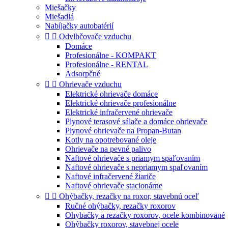
Miešačky
Miešadlá
Nabíjačky autobatérií


Odvlhčovače vzduchu
Domáce
Profesionálne - KOMPAKT
Profesionálne - RENTAL
Adsorpčné


Ohrievače vzduchu
Elektrické ohrievače domáce
Elektrické ohrievače profesionálne
Elektrické infračervené ohrievače
Plynové terasové sálače a domáce ohrievače
Plynové ohrievače na Propan-Butan
Kotly na opotrebované oleje
Ohrievače na pevné palivo
Naftové ohrievače s priamym spaľovaním
Naftové ohrievače s nepriamym spaľovaním
Naftové infračervené žiariče
Naftové ohrievače stacionárne


Ohýbačky, rezačky na roxor, stavebnú oceľ
Ručné ohýbačky, rezačky roxorov
Ohybačky a rezačky roxorov, ocele kombinované
Ohýbačky roxorov, stavebnej ocele