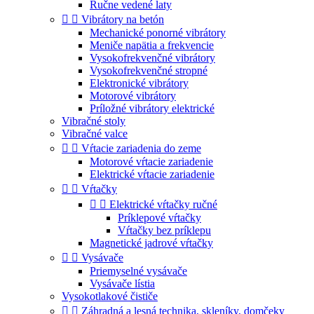
Ručne vedené laty


Vibrátory na betón
Mechanické ponorné vibrátory
Meniče napätia a frekvencie
Vysokofrekvenčné vibrátory
Vysokofrekvenčné stropné
Elektronické vibrátory
Motorové vibrátory
Príložné vibrátory elektrické
Vibračné stoly
Vibračné valce


Vŕtacie zariadenia do zeme
Motorové vŕtacie zariadenie
Elektrické vŕtacie zariadenie


Vŕtačky


Elektrické vŕtačky ručné
Príklepové vŕtačky
Vŕtačky bez príklepu
Magnetické jadrové vŕtačky


Vysávače
Priemyselné vysávače
Vysávače lístia
Vysokotlakové čističe


Záhradná a lesná technika, skleníky, domčeky