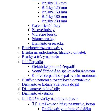
Brúsky 115 mm
Brúsky 125 mm
Brúsky 150 mm
Brúsky 180 mm
Brúsky 230 mm
Excentrické búsky
Pásové brúsky
Vibračné brúsky
Priame brúsky
Diamantová rezačka
Benzínové rozbrusovačky
Brúska na sadrokartón, hladičky omietok
Brúsky a frézy na betón


Čerpadlá
Elektrické ponorné čerpadlá
Vodné čerpadlá so spaľovacím motorom
Kalové čerpadlá so spaľovacím motorom
Čistička vzduchu a rozprašovač dezinfekcie
Diamantové kotúče a čerpadlá do píl
Diamantové stolové píly
Diamantové vŕtačky


Drážkovačky na murivo, drevo


Drážkovacie frézy na murivo, beton
Drážkovačky na hotovú drážku