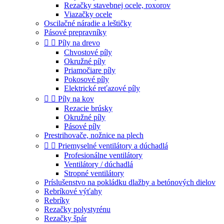
Rezačky stavebnej ocele, roxorov
Viazačky ocele
Oscilačné náradie a leštičky
Pásové prepravníky


Píly na drevo
Chvostové píly
Okružné píly
Priamočiare píly
Pokosové píly
Elektrické reťazové píly


Píly na kov
Rezacie brúsky
Okružné píly
Pásové píly
Prestrihovače, nožnice na plech


Priemyselné ventilátory a dúchadlá
Profesionálne ventilátory
Ventilátory / dúchadlá
Stropné ventilátory
Príslušenstvo na pokládku dlažby a betónových dielov
Rebríkové výťahy
Rebríky
Rezačky polystyrénu
Rezačky špár