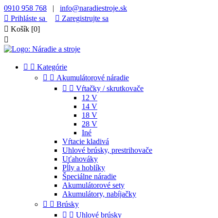
0910 958 768
|
info@naradiestroje.sk

Prihláste sa

Zaregistrujte sa

Košík
[0]



Kategórie


Akumulátorové náradie


Vŕtačky / skrutkovače
12 V
14 V
18 V
28 V
Iné
Vŕtacie kladivá
Uhlové brúsky, prestrihovače
Uťahováky
Pĺly a hoblíky
Špeciálne náradie
Akumulátorové sety
Akumulátory, nabíjačky


Brúsky


Uhlové brúsky