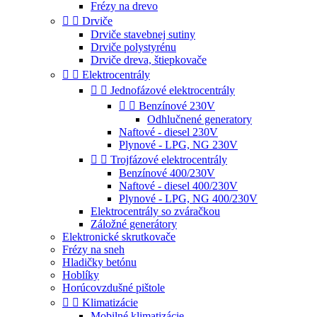
Frézy na drevo


Drviče
Drviče stavebnej sutiny
Drviče polystyrénu
Drviče dreva, štiepkovače


Elektrocentrály


Jednofázové elektrocentrály


Benzínové 230V
Odhlučnené generatory
Naftové - diesel 230V
Plynové - LPG, NG 230V


Trojfázové elektrocentrály
Benzínové 400/230V
Naftové - diesel 400/230V
Plynové - LPG, NG 400/230V
Elektrocentrály so zváračkou
Záložné generátory
Elektronické skrutkovače
Frézy na sneh
Hladičky betónu
Hoblíky
Horúcovzdušné pištole


Klimatizácie
Mobilné klimatizácie