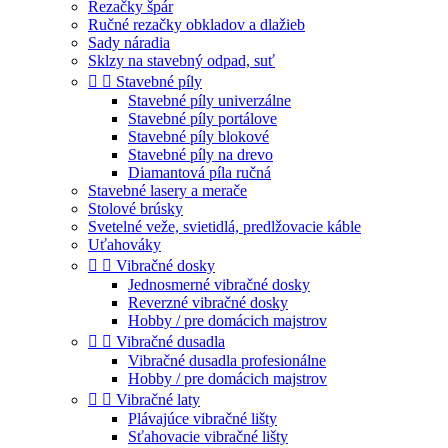
Rezačky špár
Ručné rezačky obkladov a dlažieb
Sady náradia
Sklzy na stavebný odpad, suť


Stavebné píly
Stavebné píly univerzálne
Stavebné píly portálove
Stavebné píly blokové
Stavebné píly na drevo
Diamantová píla ručná
Stavebné lasery a merače
Stolové brúsky
Svetelné veže, svietidlá, predlžovacie káble
Uťahováky


Vibračné dosky
Jednosmerné vibračné dosky
Reverzné vibračné dosky
Hobby / pre domácich majstrov


Vibračné dusadla
Vibračné dusadla profesionálne
Hobby / pre domácich majstrov


Vibračné laty
Plávajúce vibračné lišty
Sťahovacie vibračné lišty