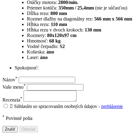
Otáčky motora:
2800/min.
Priemer kotúča:
350mm / 25,4mm
(nie je súčasťou)
Dĺžka rezu:
800 mm
Rozmer dlažby na diagonálny rez:
566 mm x 566 mm
Hĺbka rezu:
110 mm
Hĺbka rezu v dvoch krokoch:
130 mm
Rozmery:
80x120x97 cm
Hmotnosť:
68 kg
Vodné čerpadlo:
S2
Kolieska:
áno
Laser:
áno
Spokojnosť:
*
Názov
*
Vaše meno
*
Recenzia

Súhlasím so spracovaním osobných údajov -
prehlásenie
*
Povinné polia
Zrušiť
Odoslať