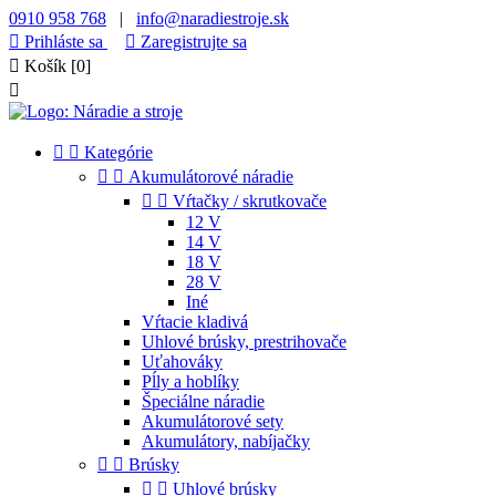
0910 958 768
|
info@naradiestroje.sk

Prihláste sa

Zaregistrujte sa

Košík
[0]



Kategórie


Akumulátorové náradie


Vŕtačky / skrutkovače
12 V
14 V
18 V
28 V
Iné
Vŕtacie kladivá
Uhlové brúsky, prestrihovače
Uťahováky
Pĺly a hoblíky
Špeciálne náradie
Akumulátorové sety
Akumulátory, nabíjačky


Brúsky


Uhlové brúsky