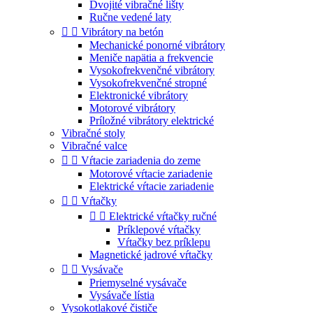
Dvojité vibračné lišty
Ručne vedené laty


Vibrátory na betón
Mechanické ponorné vibrátory
Meniče napätia a frekvencie
Vysokofrekvenčné vibrátory
Vysokofrekvenčné stropné
Elektronické vibrátory
Motorové vibrátory
Príložné vibrátory elektrické
Vibračné stoly
Vibračné valce


Vŕtacie zariadenia do zeme
Motorové vŕtacie zariadenie
Elektrické vŕtacie zariadenie


Vŕtačky


Elektrické vŕtačky ručné
Príklepové vŕtačky
Vŕtačky bez príklepu
Magnetické jadrové vŕtačky


Vysávače
Priemyselné vysávače
Vysávače lístia
Vysokotlakové čističe