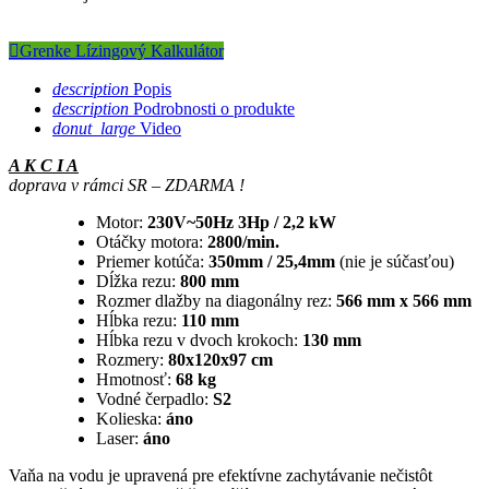

Grenke Lízingový Kalkulátor
description
Popis
description
Podrobnosti o produkte
donut_large
Video
A K C I A
doprava v rámci SR – ZDARMA !
Motor:
230V~50Hz 3Hp / 2,2 kW
Otáčky motora:
2800/min.
Priemer kotúča:
350mm / 25,4mm
(nie je súčasťou)
Dĺžka rezu:
800 mm
Rozmer dlažby na diagonálny rez:
566 mm x 566 mm
Hĺbka rezu:
110 mm
Hĺbka rezu v dvoch krokoch:
130 mm
Rozmery:
80x120x97 cm
Hmotnosť:
68 kg
Vodné čerpadlo:
S2
Kolieska:
áno
Laser:
áno
Vaňa na vodu je upravená pre efektívne zachytávanie nečistôt