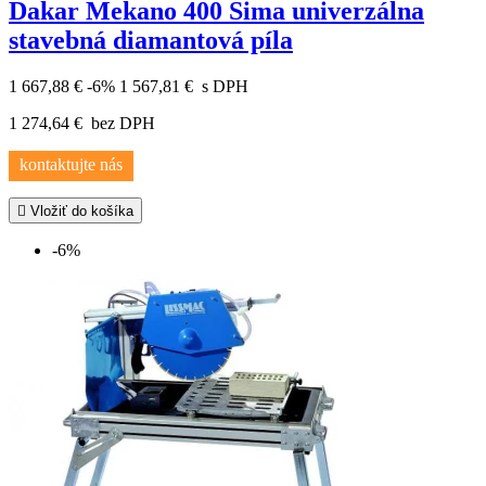
Dakar Mekano 400 Sima univerzálna
stavebná diamantová píla
1 667,88 €
-6%
1 567,81 €
s DPH
1 274,64 €
bez DPH
kontaktujte nás

Vložiť do košíka
-6%