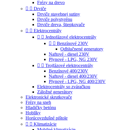
Frézy na drevo


Drviče
Drviče stavebnej sutiny
Drviče polystyrénu
Drviče dreva, štiepkovače


Elektrocentrály


Jednofázové elektrocentrály


Benzínové 230V
Odhlučnené generatory
Naftové - diesel 230V
Plynové - LPG, NG 230V


Trojfázové elektrocentrály
Benzínové 400/230V
Naftové - diesel 400/230V
Plynové - LPG, NG 400/230V
Elektrocentrály so zváračkou
Záložné generátory
Elektronické skrutkovače
Frézy na sneh
Hladičky betónu
Hoblíky
Horúcovzdušné pištole


Klimatizácie
Mobilné klimatizácie