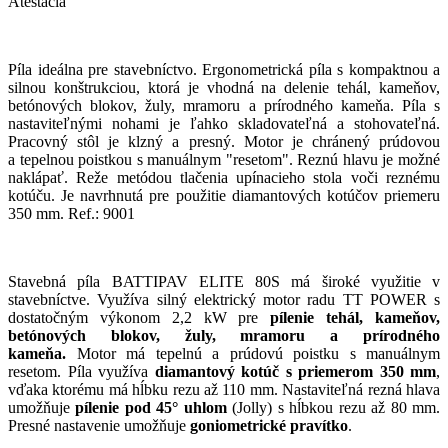
Atestácia
Píla ideálna pre stavebníctvo. Ergonometrická píla s kompaktnou a
silnou konštrukciou, ktorá je vhodná na delenie tehál, kameňov,
betónových blokov, žuly, mramoru a prírodného kameňa. Píla s
nastaviteľnými nohami je ľahko skladovateľná a stohovateľná.
Pracovný stôl je klzný a presný. Motor je chránený prúdovou
a tepelnou poistkou s manuálnym "resetom". Reznú hlavu je možné
naklápať. Reže metódou tlačenia upínacieho stola voči reznému
kotúču. Je navrhnutá pre použitie diamantových kotúčov priemeru
350 mm. Ref.: 9001
Stavebná píla BATTIPAV ELITE 80S má široké využitie v
stavebníctve. Využíva silný elektrický motor radu TT POWER s
dostatočným výkonom 2,2 kW pre
pílenie tehál, kameňov,
betónových blokov, žuly, mramoru a prírodného
kameňa.
Motor má tepelnú a prúdovú poistku s manuálnym
resetom. Píla využíva
diamantový kotúč s priemerom 350 mm
,
vďaka ktorému má hĺbku rezu až 110 mm. Nastaviteľná rezná hlava
umožňuje
pílenie pod 45° uhlom
(Jolly) s hĺbkou rezu až 80 mm.
Presné nastavenie umožňuje
goniometrické pravítko
.