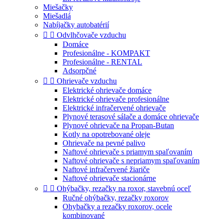
Miešačky
Miešadlá
Nabíjačky autobatérií


Odvlhčovače vzduchu
Domáce
Profesionálne - KOMPAKT
Profesionálne - RENTAL
Adsorpčné


Ohrievače vzduchu
Elektrické ohrievače domáce
Elektrické ohrievače profesionálne
Elektrické infračervené ohrievače
Plynové terasové sálače a domáce ohrievače
Plynové ohrievače na Propan-Butan
Kotly na opotrebované oleje
Ohrievače na pevné palivo
Naftové ohrievače s priamym spaľovaním
Naftové ohrievače s nepriamym spaľovaním
Naftové infračervené žiariče
Naftové ohrievače stacionárne


Ohýbačky, rezačky na roxor, stavebnú oceľ
Ručné ohýbačky, rezačky roxorov
Ohybačky a rezačky roxorov, ocele
kombinované