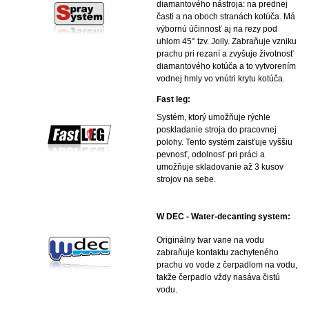
diamantového nástroja: na prednej
časti a na oboch stranách kotúča. Má
výbornú účinnosť aj na rezy pod
uhlom 45° tzv. Jolly. Zabraňuje vzniku
prachu pri rezaní a zvyšuje životnosť
diamantového kotúča a to vytvorením
vodnej hmly vo vnútri krytu kotúča.
Fast leg:
Systém, ktorý umožňuje rýchle
poskladanie stroja do pracovnej
polohy. Tento systém zaisťuje vyššiu
pevnosť, odolnosť pri práci a
umožňuje skladovanie až 3 kusov
strojov na sebe.
W DEC - Water-decanting system:
Originálny tvar vane na vodu
zabraňuje kontaktu zachyteného
prachu vo vode z čerpadlom na vodu,
takže čerpadlo vždy nasáva čistú
vodu.