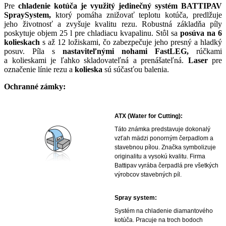
Pre
chladenie kotúča je využitý jedinečný systém BATTIPAV
SpraySystem,
ktorý pomáha znižovať teplotu kotúča, predlžuje
jeho životnosť a zvyšuje kvalitu rezu. Robustná základňa píly
poskytuje objem 25 l pre chladiacu kvapalinu. Stôl sa
posúva na 6
kolieskach
s až 12 ložiskami, čo zabezpečuje jeho presný a hladký
posuv. Píla s
nastaviteľnými nohami FastLEG,
rúčkami
a kolieskami je ľahko skladovateľná a prenášateľná.
Laser
pre
označenie línie rezu a
kolieska
sú súčasťou balenia.
Ochranné zámky:
ATX (Water for Cutting):
Táto známka predstavuje dokonalý
vzťah mädzi ponorným čerpadlom a
stavebnou pílou. Značka symbolizuje
originalitu a vysokú kvalitu. Firma
Battipav vyrába čerpadlá pre všetkých
výrobcov stavebných píl.
Spray system:
Systém na chladenie diamantového
kotúča. Pracuje na troch bodoch