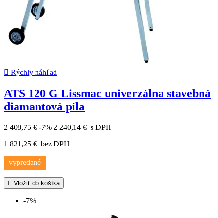

Rýchly náhľad
ATS 120 G Lissmac univerzálna stavebná
diamantová píla
2 408,75 €
-7%
2 240,14 €
s DPH
1 821,25 €
bez DPH
vypredané

Vložiť do košíka
-7%