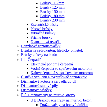
Brúsky 115 mm
Brúsky 125 mm
Brúsky 150 mm
Brúsky 180 mm
Brúsky 230 mm
Excentrické búsky
Pásové brúsky
Vibračné brúsky
Priame brúsky
Diamantová rezačka
Benzínové rozbrusovačky
Brúska na sadrokartón, hladičky omietok
Brúsky a frézy na betón


Čerpadlá
Elektrické ponorné čerpadlá
Vodné čerpadlá so spaľovacím motorom
Kalové čerpadlá so spaľovacím motorom
Čistička vzduchu a rozprašovač dezinfekcie
Diamantové kotúče a čerpadlá do píl
Diamantové stolové píly
Diamantové vŕtačky


Drážkovačky na murivo, drevo


Drážkovacie frézy na murivo, beton
Drážkovačky na hotovú drážku