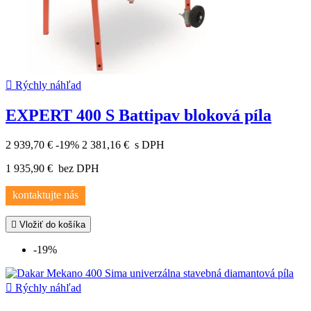

Rýchly náhľad
EXPERT 400 S Battipav bloková píla
2 939,70 €
-19%
2 381,16 €
s DPH
1 935,90 €
bez DPH
kontaktujte nás

Vložiť do košíka
-19%

Rýchly náhľad