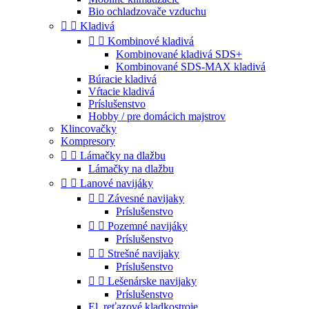
Bio ochladzovače vzduchu


Kladivá


Kombinové kladivá
Kombinované kladivá SDS+
Kombinované SDS-MAX kladivá
Búracie kladivá
Vŕtacie kladivá
Príslušenstvo
Hobby / pre domácich majstrov
Klincovačky
Kompresory


Lámačky na dlažbu
Lámačky na dlažbu


Lanové navijáky


Závesné navijaky
Príslušenstvo


Pozemné navijáky
Príslušenstvo


Strešné navijaky
Príslušenstvo


Lešenárske navijaky
Príslušenstvo
El. reťazové kladkostroje