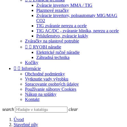
Zváracie invertory MMA / TIG
Plazmové rezačky
Zváracie invertory, poloautomaty MIG/MAG
CO2
TIG zváranie nerezu a ocele
TIG AC/DC - zváranie hliníka, nerezu a ocele
Príslušenstvo, zváracie kukly
Zváračky na plastové potrubie


RYOBI náradie
Elektrické ručné náradie
Záhradná technika
Kočíky


Informácie
Obchodné podmienky
Vytknutie vady výrobku
Spracovanie osobných údajov
Používanie súborov Cookies
Nákup na splátky
Kontakt
search
clear
Úvod
Stavebné píly