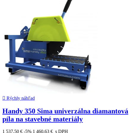

Rýchly náhľad
Handy 350 Sima univerzálna diamantová
píla na stavebné materiály
1 537,50 €
-5%
1 460,63 €
s DPH