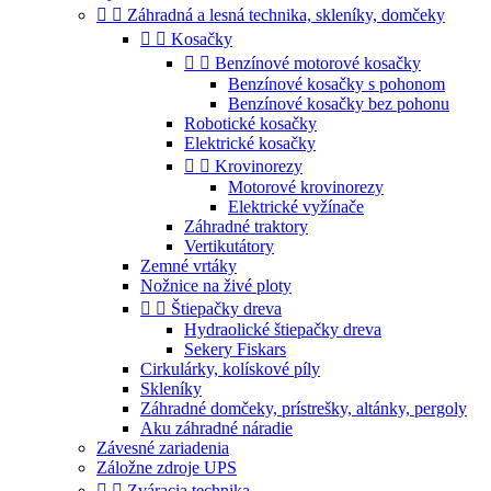


Záhradná a lesná technika, skleníky, domčeky


Kosačky


Benzínové motorové kosačky
Benzínové kosačky s pohonom
Benzínové kosačky bez pohonu
Robotické kosačky
Elektrické kosačky


Krovinorezy
Motorové krovinorezy
Elektrické vyžínače
Záhradné traktory
Vertikutátory
Zemné vrtáky
Nožnice na živé ploty


Štiepačky dreva
Hydraolické štiepačky dreva
Sekery Fiskars
Cirkulárky, kolískové píly
Skleníky
Záhradné domčeky, prístrešky, altánky, pergoly
Aku záhradné náradie
Závesné zariadenia
Záložne zdroje UPS


Zváracia technika