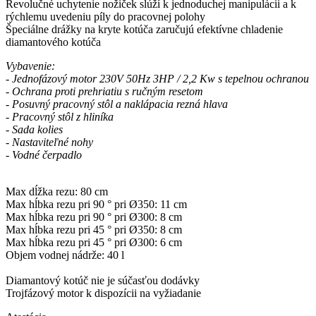
Revolučné uchytenie nožiček slúží k jednoduchej manipulácii a k
rýchlemu uvedeniu píly do pracovnej polohy
Špeciálne drážky na kryte kotúča zaručujú efektívne chladenie
diamantového kotúča
Vybavenie:
- Jednofázový motor 230V 50Hz 3HP / 2,2 Kw s tepelnou ochranou
- Ochrana proti prehriatiu s ručným resetom
- Posuvný pracovný stôl a naklápacia rezná hlava
- P
racovný stôl
z hliníka
-
Sada kolies
- Nastaviteľné nohy
- Vodné čerpadlo
Max dĺžka rezu: 80 cm
Max hĺbka rezu pri 90 ° pri Ø350: 11 cm
Max hĺbka rezu pri 90 ° pri Ø300: 8 cm
Max hĺbka rezu pri 45 ° pri Ø350: 8 cm
Max hĺbka rezu pri 45 ° pri Ø300: 6 cm
Objem vodnej nádrže: 40 l
Diamantový kotúč nie je súčasťou dodávky
Trojfázový motor k dispozícii na vyžiadanie