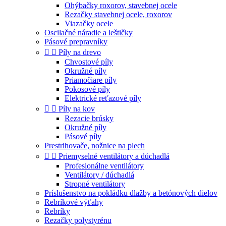
Ohýbačky roxorov, stavebnej ocele
Rezačky stavebnej ocele, roxorov
Viazačky ocele
Oscilačné náradie a leštičky
Pásové prepravníky


Píly na drevo
Chvostové píly
Okružné píly
Priamočiare píly
Pokosové píly
Elektrické reťazové píly


Píly na kov
Rezacie brúsky
Okružné píly
Pásové píly
Prestrihovače, nožnice na plech


Priemyselné ventilátory a dúchadlá
Profesionálne ventilátory
Ventilátory / dúchadlá
Stropné ventilátory
Príslušenstvo na pokládku dlažby a betónových dielov
Rebríkové výťahy
Rebríky
Rezačky polystyrénu