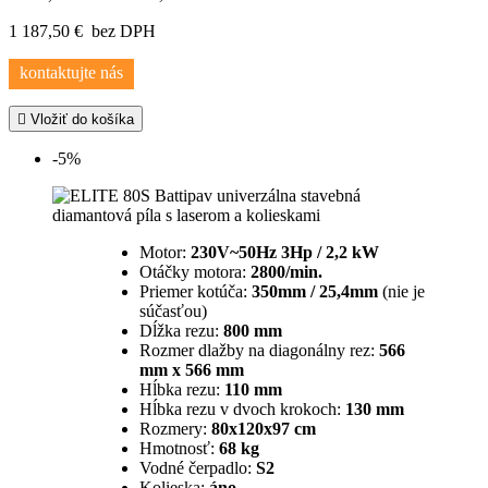
1 187,50 €
bez DPH
kontaktujte nás

Vložiť do košíka
-5%
Motor:
230V~50Hz 3Hp / 2,2 kW
Otáčky motora:
2800/min.
Priemer kotúča:
350mm / 25,4mm
(nie je
súčasťou)
Dĺžka rezu:
800 mm
Rozmer dlažby na diagonálny rez:
566
mm x 566 mm
Hĺbka rezu:
110 mm
Hĺbka rezu v dvoch krokoch:
130 mm
Rozmery:
80x120x97 cm
Hmotnosť:
68 kg
Vodné čerpadlo:
S2
Kolieska:
áno