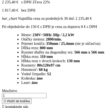
2 235,40 €
s DPH
Zľava 22%
1 817,40 €
bez DPH
bar_chart
Najnižšia cena za posledných 30 dní:
2 235,40 €
Pri objednávke do 150 € s DPH je cena za dopravu 8 € s DPH
Motor:
230V~50Hz 3Hp / 2,2 kW
Otáčky motora:
2800/min.
Priemer kotúča:
350mm / 25,4mm
(nie je súčasťou)
Dĺžka rezu:
800 mm
Rozmer dlažby na diagonálny rez:
566 mm x 566 mm
Hĺbka rezu:
110 mm
Hĺbka rezu v dvoch krokoch:
130 mm
Rozmery:
80x120x97 cm
Hmotnosť:
68 kg
Vodné čerpadlo:
S2
Kolieska:
áno
Laser:
áno
Množstvo

Vložiť do košíka

kontaktujte nás