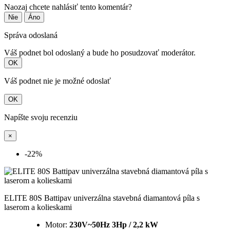
Naozaj chcete nahlásiť tento komentár?
Nie
Áno
Správa odoslaná
Váš podnet bol odoslaný a bude ho posudzovať moderátor.
OK
Váš podnet nie je možné odoslať
OK
Napíšte svoju recenziu
×
-22%
ELITE 80S Battipav univerzálna stavebná diamantová píla s
laserom a kolieskami
Motor:
230V~50Hz 3Hp / 2,2 kW