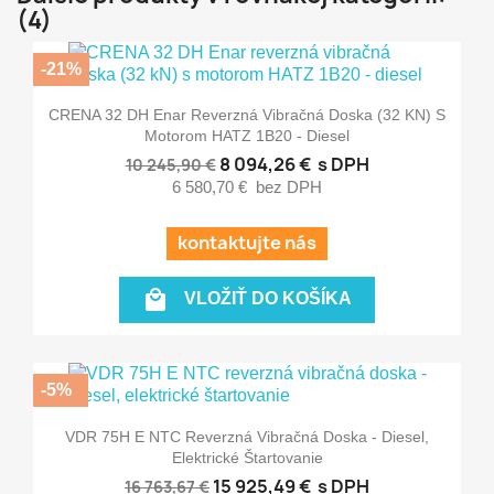
(4)
-21%
CRENA 32 DH Enar Reverzná Vibračná Doska (32 KN) S
Motorom HATZ 1B20 - Diesel
8 094,26 €
s DPH
10 245,90 €
6 580,70 €
bez DPH
kontaktujte nás

VLOŽIŤ DO KOŠÍKA
-5%
VDR 75H E NTC Reverzná Vibračná Doska - Diesel,
Elektrické Štartovanie
15 925,49 €
s DPH
16 763,67 €