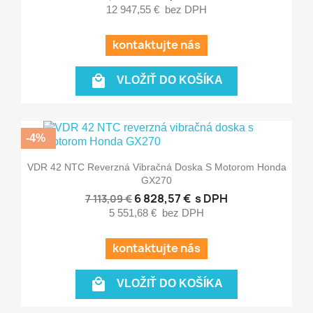
12 947,55 €
bez DPH
kontaktujte nás

VLOŽIŤ DO KOŠÍKA
-4%
VDR 42 NTC Reverzná Vibračná Doska S Motorom Honda
GX270
6 828,57 €
s DPH
7 113,09 €
5 551,68 €
bez DPH
kontaktujte nás

VLOŽIŤ DO KOŠÍKA