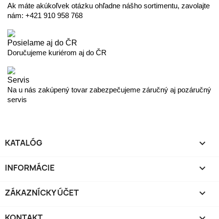
Ak máte akúkoľvek otázku ohľadne nášho sortimentu, zavolajte
nám: +421 910 958 768
Posielame aj do ČR
Doručujeme kuriérom aj do ČR
Servis
Na u nás zakúpený tovar zabezpečujeme záručný aj pozáručný
servis
KATALÓG

INFORMÁCIE

ZÁKAZNÍCKY ÚČET

KONTAKT
