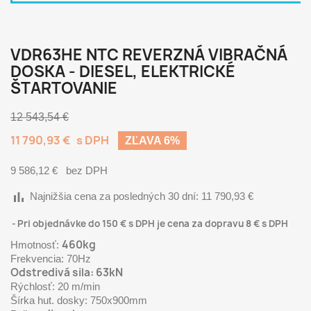
VDR63HE NTC REVERZNÁ VIBRAČNÁ
DOSKA - DIESEL, ELEKTRICKÉ
ŠTARTOVANIE
12 543,54 €
11 790,93 €
s DPH
ZĽAVA 6%
9 586,12 €
bez DPH
bar_chart
Najnižšia cena za posledných 30 dní:
11 790,93 €
Pri objednávke do 150 € s DPH je cena za dopravu 8 € s DPH
460kg
Hmotnosť:
Frekvencia: 70Hz
Odstredivá sila: 63kN
Rýchlosť: 20 m/min
Šírka hut. dosky: 750x900mm