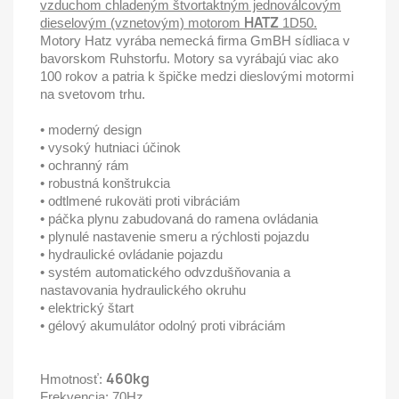
vzduchom chladeným štvortaktným jednoválcovým
HATZ
dieselovým (vznetovým) motorom
1D50.
Motory Hatz vyrába nemecká firma GmBH sídliaca v
bavorskom Ruhstorfu. Motory sa vyrábajú viac ako
100 rokov a patria k špičke medzi dieslovými motormi
na svetovom trhu.
• moderný design
• vysoký hutniaci účinok
• ochranný rám
• robustná konštrukcia
• odtlmené rukoväti proti vibráciám
• páčka plynu zabudovaná do ramena ovládania
• plynulé nastavenie smeru a rýchlosti pojazdu
• hydraulické ovládanie pojazdu
• systém automatického odvzdušňovania a
nastavovania hydraulického okruhu
• elektrický štart
• gélový akumulátor odolný proti vibráciám
460kg
Hmotnosť:
Frekvencia: 70Hz