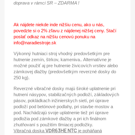
doprava v rámci SR – ZDARMA !
Ak nájdete niekde inde nižšiu cenu, ako u nás,
povedzte si o 2% zľavu z nájdenej nižšej ceny. Stačí
poslať odkaz na nižšiu cenovú ponuku na
info@naradiestroje.sk
Výkonný hutniaci stroj vhodný predovšetkým pre
hutnenie zemín, štrkov, kameniva.. Alternatívne je
možné použiť aj pre hutnenie živicovích vrstiev alebo
zámkovej dlažby (predovšetkým reverzné dosky do
250 kg).
Reverzné vibračné dosky majú široké uplatnenie pri
hutnení násypov, stabilizačných podloží, základových
pásov, pokládkach inžinierskych sietí, pri úprave
podloží pod betónové podlahy, pri stavbe mostov a
pod. Nachádzajú svoje uplatnenie tiež pri úprave
podložia pod zámkové dlažby a pri ich finálnom
zhutňovaní s použitím tlmiacej podložky.
VDR63HE NTC
Vibračná doska
je poháňaná