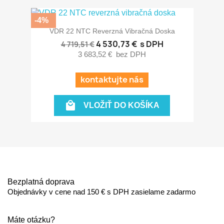
-4%
VDR 22 NTC Reverzná Vibračná Doska
4 530,73 €
s DPH
4 719,51 €
3 683,52 €
bez DPH
kontaktujte nás

VLOŽIŤ DO KOŠÍKA
Bezplatná doprava
Objednávky v cene nad 150 € s DPH zasielame zadarmo
Máte otázku?