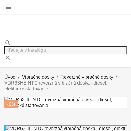

search
clear
Úvod
Vibračné dosky
Reverzné vibračné dosky
VDR63HE NTC reverzná vibračná doska - diesel,
elektrické štartovanie
-6%