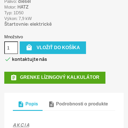
diesel
Palivo:
HATZ
Motor:
Typ: 1D50
Výkon: 7,9 kW
Štartovnie: elektrické
Množstvo

VLOŽIŤ DO KOŠÍKA

kontaktujte nás

GRENKE LÍZINGOVÝ KALKULÁTOR
description
description
Popis
Podrobnosti o produkte
A K C I A