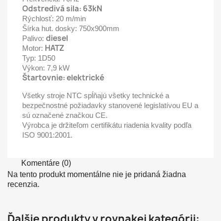
Odstredivá sila: 63kN
Rýchlosť: 20 m/min
Šírka hut. dosky: 750x900mm
diesel
Palivo:
HATZ
Motor:
Typ: 1D50
Výkon: 7,9 kW
Štartovnie: elektrické
Všetky stroje NTC spĺňajú všetky technické a
bezpečnostné požiadavky stanovené legislatívou EU a
sú označené značkou CE.
Výrobca je držiteľom certifikátu riadenia kvality podľa
ISO 9001:2001.
Komentáre (0)
Na tento produkt momentálne nie je pridaná žiadna
recenzia.
Ďalšie produkty v rovnakej kategórii: