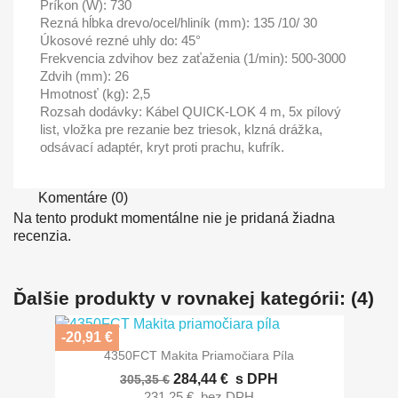
Príkon (W): 730
Rezná hĺbka drevo/ocel/hliník (mm): 135 /10/ 30
Úkosové rezné uhly do: 45°
Frekvencia zdvihov bez zaťaženia (1/min): 500-3000
Zdvih (mm): 26
Hmotnosť (kg): 2,5
Rozsah dodávky: Kábel QUICK-LOK 4 m, 5x pílový
list, vložka pre rezanie bez triesok, klzná drážka,
odsávací adaptér, kryt proti prachu, kufrík.
Komentáre (0)
Na tento produkt momentálne nie je pridaná žiadna
recenzia.
Ďalšie produkty v rovnakej kategórii: (4)
-20,91 €
4350FCT Makita Priamočiara Píla
284,44 €
s DPH
305,35 €
231,25 €
bez DPH