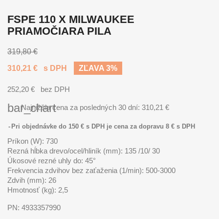
FSPE 110 X MILWAUKEE
PRIAMOČIARA PILA
319,80 €
310,21 €
s DPH
ZĽAVA 3%
252,20 €
bez DPH
bar_chart
Najnižšia cena za posledných 30 dní:
310,21 €
Pri objednávke do 150 € s DPH je cena za dopravu 8 € s DPH
Príkon (W): 730
Rezná hĺbka drevo/ocel/hliník (mm): 135 /10/ 30
Úkosové rezné uhly do: 45°
Frekvencia zdvihov bez zaťaženia (1/min): 500-3000
Zdvih (mm): 26
Hmotnosť (kg): 2,5
PN:
4933357990