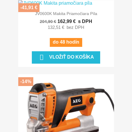
-41,91 €
JV0600K Makita Priamočiara Píla
162,99 €
s DPH
204,90 €
132,51 €
bez DPH
do 48 hodín

VLOŽIŤ DO KOŠÍKA
-14%