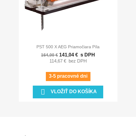
PST 500 X AEG Priamočiara Píla
141,04 €
s DPH
164,00 €
114,67 €
bez DPH
3-5 pracovné dni

VLOŽIŤ DO KOŠÍKA