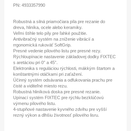
PN:
4933357990
Robustná a silná priamočiara píla pre rezanie do
dreva, hliníka, ocele alebo keramiky.
Veľmi štíhle telo píly pre ľahké použitie.
Antivibračný systém na zníženie vibrácií a
rrgonomická rukoväť SoftGrip.
Presné vedenie pílového listu pre presné rezy.
Rýchloupínacie nastavenie základovej dodky FIXTEC
s aretáciou pri 0° a 45°.
Elektronika s reguláciou rýchlosti, mákkým štartom a
konštantnými otáčkami pri zaťažení.
Účinný systém odsávania a odfukovania prachu pre
čisté a viditeľné miesto rezu.
Robustná hliníková doska pre presné rezanie.
Upínací systém FIXTEC pre rýchlu bezklúčovú
výmenu pílového listu.
4-stupňové nastavenie kyvného zdvihu pre vyšší
rezný výkon a dlhšiu životnosť pílového lisru.