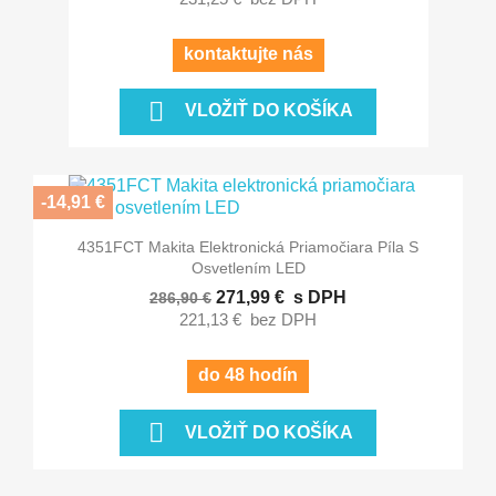
kontaktujte nás

VLOŽIŤ DO KOŠÍKA
-14,91 €
4351FCT Makita Elektronická Priamočiara Píla S
Osvetlením LED
271,99 €
s DPH
286,90 €
221,13 €
bez DPH
do 48 hodín

VLOŽIŤ DO KOŠÍKA