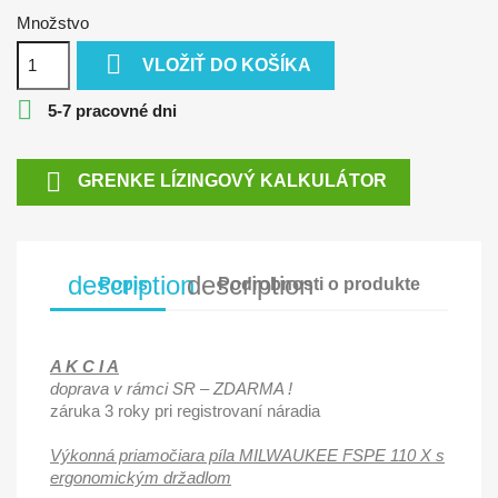
Množstvo

VLOŽIŤ DO KOŠÍKA

5-7 pracovné dni

GRENKE LÍZINGOVÝ KALKULÁTOR
description
description
Popis
Podrobnosti o produkte
A K C I A
doprava v rámci SR – ZDARMA !
záruka 3 roky pri registrovaní náradia
Výkonná priamočiara píla MILWAUKEE FSPE 110 X s
ergonomickým držadlom