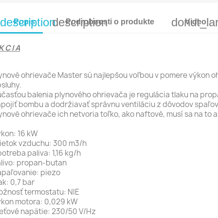
description
description
donut_la
Popis
Podrobnosti o produkte
Video
K C I A
ynové ohrievače Master sú najlepšou voľbou v pomere výkon oh
sluhy.
časťou balenia plynového ohrievača je regulácia tlaku na pro
pojiť bombu a dodržiavať správnu ventiláciu z dôvodov spaľovan
ynové ohrievače ich netvoria toľko, ako naftové, musí sa na to a
kon: 16 kW
ietok vzduchu: 300 m3/h
otreba paliva: 1,16 kg/h
livo: propan-butan
paľovanie: piezo
ak: 0,7 bar
žnosť termostatu: NIE
kon motora: 0,029 kW
eťové napätie: 230/50 V/Hz