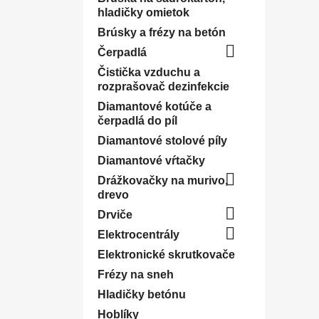
hladičky omietok
Brúsky a frézy na betón

Čerpadlá
Čistička vzduchu a
rozprašovač dezinfekcie
Diamantové kotúče a
čerpadlá do píl
Diamantové stolové píly
Diamantové vŕtačky

Drážkovačky na murivo,
drevo

Drviče

Elektrocentrály
Elektronické skrutkovače
Frézy na sneh
Hladičky betónu
Hoblíky