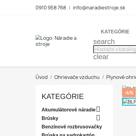
0910 958 768
|
info@naradiestroje.sk
KATEGÓRIE
search
clear
Úvod
Ohrievače vzduchu
Plynové ohr
-4%
KATEGÓRIE

Akumulátorové náradie

Brúsky
Benzínové rozbrusovačky
Brúska na sadrokartón,