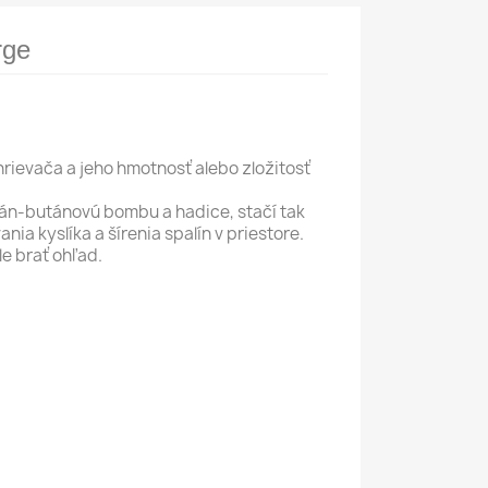
rge
rievača a jeho hmotnosť alebo zložitosť
pán-butánovú bombu a hadice, stačí tak
ia kyslíka a šírenia spalín v priestore.
le brať ohľad.