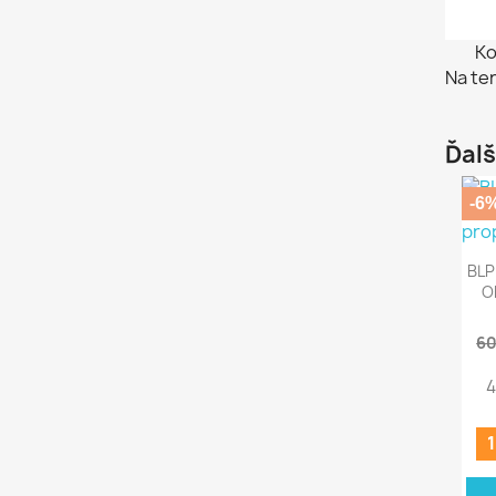
Ko
Na te
Ďalš
-6
BLP
O
60
4