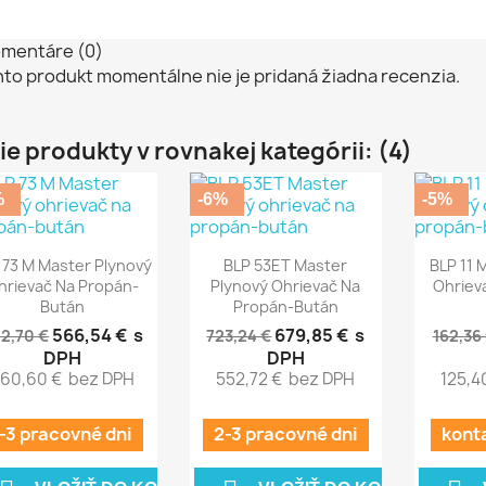
mentáre (0)
nto produkt momentálne nie je pridaná žiadna recenzia.
ie produkty v rovnakej kategórii: (4)
%
-6%
-5%



Rýchly náhľad
Rýchly náhľad
Rý
 73 M Master Plynový
BLP 53ET Master
BLP 11 
hrievač Na Propán-
Plynový Ohrievač Na
Ohriev
Bután
Propán-Bután
566,54 €
s
679,85 €
s
2,70 €
723,24 €
162,36
DPH
DPH
60,60 €
bez DPH
552,72 €
bez DPH
125,4
1-3 pracovné dni
2-3 pracovné dni
kont