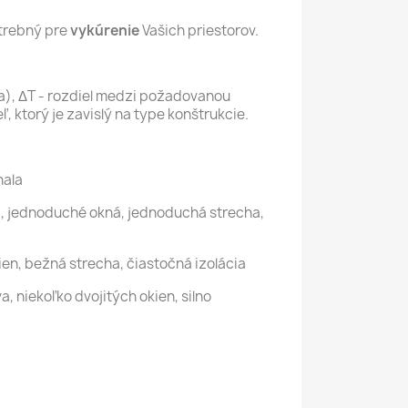
otrebný pre
vykúrenie
Vašich priestorov.
ka), ΔT - rozdiel medzi požadovanou
ľ, ktorý je zavislý na type konštrukcie.
hala
a, jednoduché okná, jednoduchá strecha,
kien, bežná strecha, čiastočná izolácia
, niekoľko dvojitých okien, silno