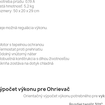
otreba prúdu: 0,19 A
stá hmotnosť: 5,2 kg
zmery: 50 x 20 x 29 cm
eje možná regulácia výkonu.
Motor s tepelnou ochranou
Termostat proti prehriatiu
Odolný vnútorný náter
Robustná konštrukcia s dlhou životnosťou
Skriňa zostáva na dotyk chladná
ýpočet výkonu pre Ohrievač
Orientačný výpočet výkonu potrebného pre
vyk
Rozdiel teplôt 30ºC