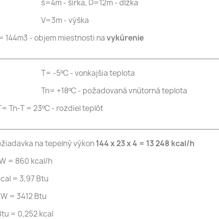
š=4m - šírka, D=12m - dĺžka
V=3m - výška
= 144m3 - objem miestnosti na
vykúrenie
_____________________________________________
T= -5ºC - vonkajšia teplota
Tn= +18ºC - požadovaná vnútorná teplota
= Tn-T = 23ºC - rozdiel teplôt
_____________________________________________
žiadavka na tepelný výkon
144 x 23 x 4 = 13 248 kcal/h
W = 860 kcal/h
kcal = 3,97 Btu
kW = 3412 Btu
Btu = 0,252 kcal