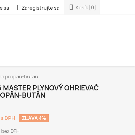


Košík
[0]
e sa
Zaregistrujte sa
 na propán-bután
6 MASTER PLYNOVÝ OHRIEVAČ
ROPÁN-BUTÁN
s DPH
ZĽAVA 4%
bez DPH