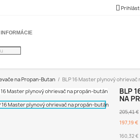

Prihlást
INFORMÁCIE
ievače na Propan-Butan
BLP 16 Master plynový ohrievač
BLP 1
NA P
205,41 €
197,19 €
160,32 €