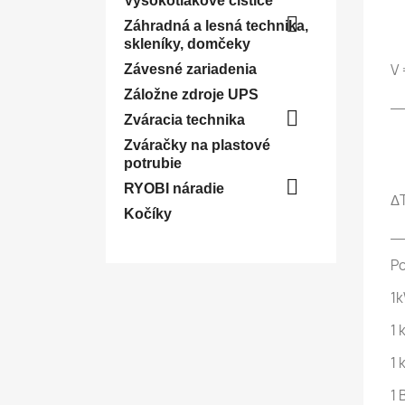
Vysokotlakové čističe

Záhradná a lesná technika,
skleníky, domčeky
V 
Závesné zariadenia
Záložne zdroje UPS
_

Zváracia technika
Zváračky na plastové
potrubie

RYOBI náradie
ΔT
Kočíky
_
Po
1k
1 
1 
1 