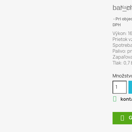
bar_c
Najni
Pri obje
DPH
Výkon: 1
Prietok 
Spotreba 
Palivo: 
Zapaľova
Tlak: 0,7
Množstv

konta

G