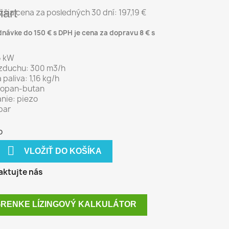
hart
žšia cena za posledných 30 dní:
197,19 €
dnávke do 150 € s DPH je cena za dopravu 8 € s
6 kW
vzduchu: 300 m3/h
paliva: 1,16 kg/h
propan-butan
nie: piezo
 bar
o

VLOŽIŤ DO KOŠÍKA
ktujte nás
RENKE LÍZINGOVÝ KALKULÁTOR