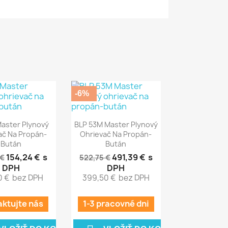
-6%

chly náhľad
Rýchly náhľad
Master Plynový
BLP 53M Master Plynový
ač Na Propán-
Ohrievač Na Propán-
Bután
Bután
154,24 €
s
491,39 €
s
 €
522,75 €
DPH
DPH
0 €
bez DPH
399,50 €
bez DPH
aktujte nás
1-3 pracovné dni