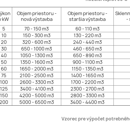
ýkon
Objem priestoru -
Objem priestoru -
Sklenn
v kW
nová výstavba
staršia výstavba
-
5
70 - 150 m3
60 - 110 m3
10
150 - 300 m3
130 - 220 m3
20
320 - 600 m3
240 - 440 m3
30
650 - 1000 m3
460 - 650 m3
40
1050 - 1300 m3
650 - 890 m3
50
1350 - 1600 m3
900 - 1100 m3
60
1650 - 2000 m3
1150 - 1350 m3
75
2100 - 2500 m3
1400 - 1650 m3
100
2600 - 3300 m3
1700 - 2200 m3
125
3400 - 4100 m3
2300 - 2700 m3
150
4200 - 5000 m3
2800 - 3300 m3
200
5000 - 6500 m3
3400 - 4400 m3
Vzorec pre výpočet potrebnéh