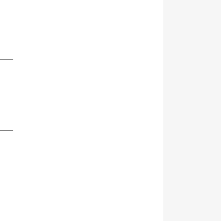
___
___