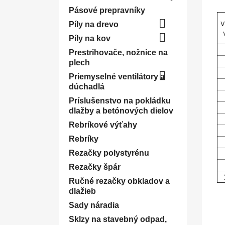
Pásové prepravníky

v
Píly na drevo

Píly na kov
Prestrihovače, nožnice na
plech

Priemyselné ventilátory a
dúchadlá
Príslušenstvo na pokládku
dlažby a betónových dielov
Rebríkové výťahy
Rebríky
Rezačky polystyrénu
Rezačky špár
Ručné rezačky obkladov a
dlažieb
Sady náradia
Sklzy na stavebný odpad,