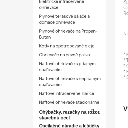
Elektrické infračervené
Sp
ohrievače
Či
Ro
Plynové terasové sálače a
domáce ohrievače
Plynové ohrievače na Propan-
Ni
Butan
Kotly na opotrebované oleje
* 
Ohrievače na pevné palivo
* 
Naftové ohrievače s priamym
* 
spaľovaním
* 
* 
Naftové ohrievače s nepriamym
spaľovaním
Naftové infračervené žiariče
Naftové ohrievače stacionárne
V

Ohýbačky, rezačky na roxor,
stavebnú oceľ
Oscilačné náradie a leštičky