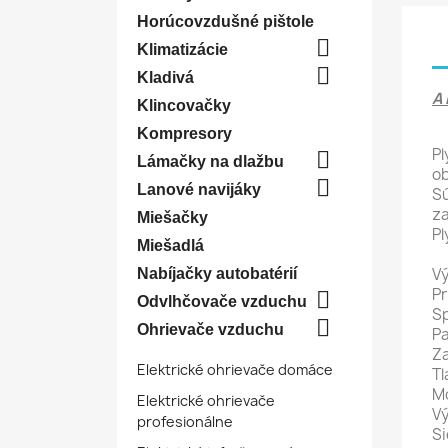
Horúcovzdušné pištole

Klimatizácie

Kladivá
A 
Klincovačky
Kompresory
Pl

Lámačky na dlažbu
ob

Lanové navijáky
Sú
za
Miešačky
Pl
Miešadlá
Vý
Nabíjačky autobatérií
Pr

Odvlhčovače vzduchu
Sp

Ohrievače vzduchu
Pa
Za
Elektrické ohrievače domáce
Tl
Mo
Elektrické ohrievače
Vý
profesionálne
Si