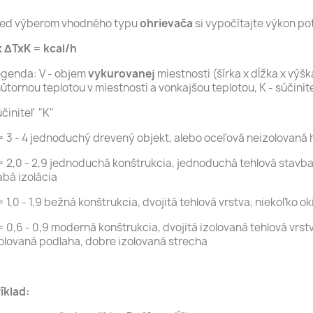
red výberom vhodného typu
ohrievača
si vypočítajte výkon p
 ΔTxK = kcal/h
genda: V - objem
vykurovanej
miestnosti (šírka x dĺžka x výš
útornou teplotou v miestnosti a vonkajšou teplotou, K - súčinite
činiteľ "K"
 3 - 4 jednoduchý drevený objekt, alebo oceľová neizolovaná 
 2,0 - 2,9 jednoduchá konštrukcia, jednoduchá tehlová stavb
abá izolácia
 1,0 - 1,9 bežná konštrukcia, dvojitá tehlová vrstva, niekoľko o
 0,6 - 0,9 moderná konštrukcia, dvojitá izolovaná tehlová vrstva
olovaná podlaha, dobre izolovaná strecha
íklad: