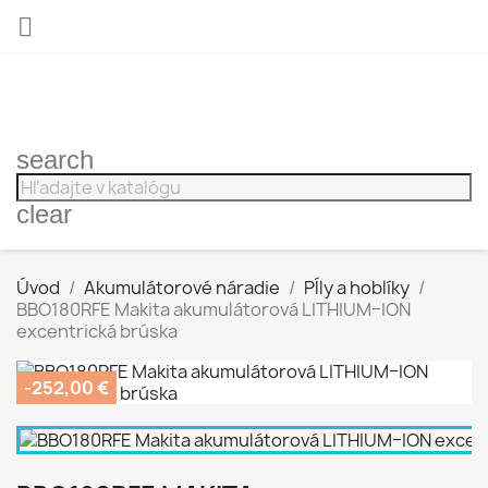

search
clear
Úvod
Akumulátorové náradie
Pĺly a hoblíky
BBO180RFE Makita akumulátorová LITHIUM–ION
excentrická brúska
-252,00 €