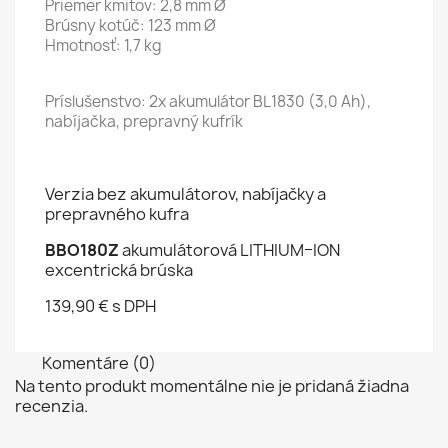
Priemer kmitov: 2,8 mm Ø
Brúsny kotúč: 123 mm Ø
Hmotnosť: 1,7 kg
Príslušenstvo: 2x akumulátor BL1830 (3,0 Ah),
nabíjačka, prepravný kufrík
Verzia bez akumulátorov, nabíjačky a
prepravného kufra
BBO180Z
akumulátorová LITHIUM–ION
excentrická brúska
139,90 € s DPH
Komentáre (0)
Na tento produkt momentálne nie je pridaná žiadna
recenzia.