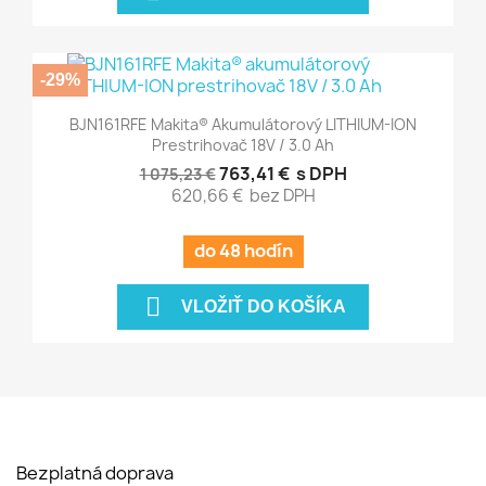
-29%
BJN161RFE Makita® Akumulátorový LITHIUM-ION
Prestrihovač 18V / 3.0 Ah
763,41 €
s DPH
1 075,23 €
620,66 €
bez DPH
do 48 hodín

VLOŽIŤ DO KOŠÍKA
Bezplatná doprava