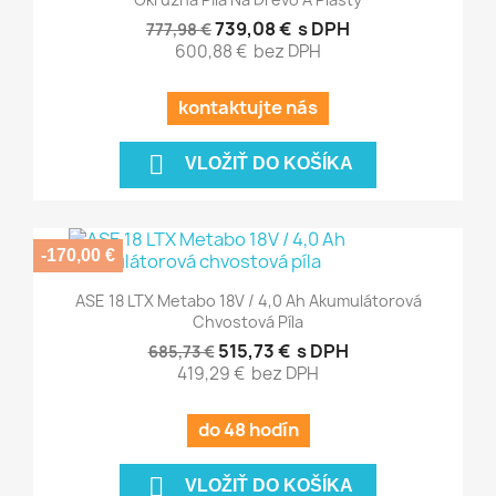
739,08 €
s DPH
777,98 €
600,88 €
bez DPH
kontaktujte nás

VLOŽIŤ DO KOŠÍKA
-170,00 €
ASE 18 LTX Metabo 18V / 4,0 Ah Akumulátorová
Chvostová Píla
515,73 €
s DPH
685,73 €
419,29 €
bez DPH
do 48 hodín

VLOŽIŤ DO KOŠÍKA