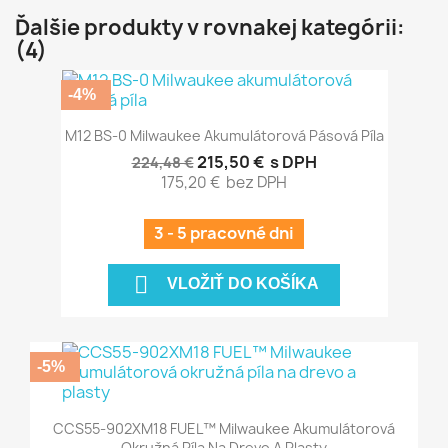
Ďalšie produkty v rovnakej kategórii:
(4)
-4%
M12 BS-0 Milwaukee Akumulátorová Pásová Píla
215,50 €
s DPH
224,48 €
175,20 €
bez DPH
3 - 5 pracovné dni

VLOŽIŤ DO KOŠÍKA
-5%
CCS55-902XM18 FUEL™ Milwaukee Akumulátorová
Okružná Píla Na Drevo A Plasty