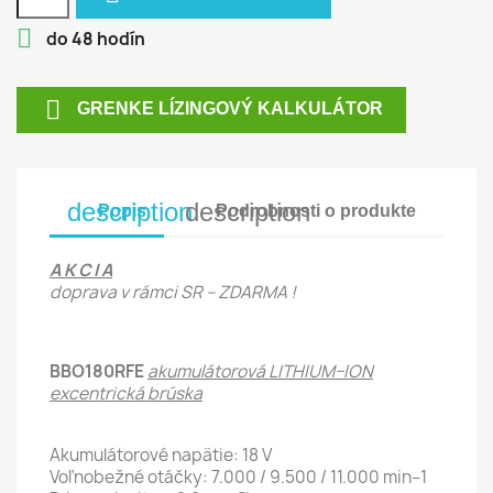

do 48 hodín

GRENKE LÍZINGOVÝ KALKULÁTOR
description
description
Popis
Podrobnosti o produkte
A K C I A
doprava v rámci SR – ZDARMA !
BBO180RFE
akumulátorová LITHIUM–ION
excentrická brúska
Akumulátorové napätie: 18 V
Voľnobežné otáčky: 7.000 / 9.500 / 11.000 min–1