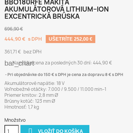
BBO180RFE MAKITA
AKUMULÁTOROVÁ LITHIUM–ION
EXCENTRICKÁ BRÚSKA
696,90 €
444,90 €
s DPH
UŠETRÍTE 252,00 €
361,71 €
bez DPH
bar_chart
Najnižšia cena za posledných 30 dní:
444,90 €
Pri objednávke do 150 € s DPH je cena za dopravu 8 € s DPH
Akumulátorové napätie: 18 V
Voľnobežné otáčky: 7.000 / 9.500 / 11.000 min–1
Priemer kmitov: 2,8 mm Ø
Brúsny kotúč: 123 mm Ø
Hmotnosť: 1,7 kg
Množstvo

VLOŽIŤ DO KOŠÍKA