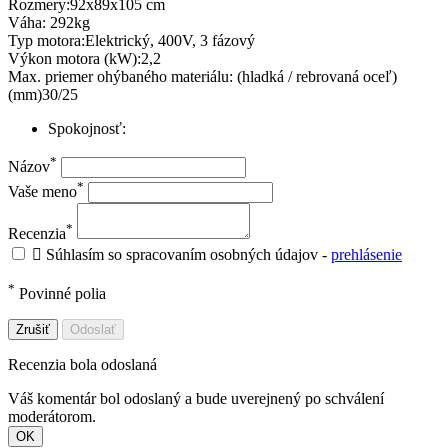
Rozmery:92x89x105 cm
Váha: 292kg
Typ motora:Elektrický, 400V, 3 fázový
Výkon motora (kW):2,2
Max. priemer ohýbaného materiálu: (hladká / rebrovaná oceľ)
(mm)30/25
Spokojnosť:
*
Názov
*
Vaše meno
*
Recenzia

Súhlasím so spracovaním osobných údajov -
prehlásenie
*
Povinné polia
Zrušiť
Odoslať
Recenzia bola odoslaná
Váš komentár bol odoslaný a bude uverejnený po schválení
moderátorom.
OK