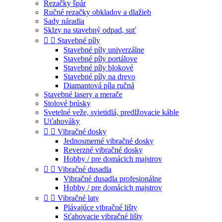
Rezačky špár
Ručné rezačky obkladov a dlažieb
Sady náradia
Sklzy na stavebný odpad, suť


Stavebné píly
Stavebné píly univerzálne
Stavebné píly portálove
Stavebné píly blokové
Stavebné píly na drevo
Diamantová píla ručná
Stavebné lasery a merače
Stolové brúsky
Svetelné veže, svietidlá, predlžovacie káble
Uťahováky


Vibračné dosky
Jednosmerné vibračné dosky
Reverzné vibračné dosky
Hobby / pre domácich majstrov


Vibračné dusadla
Vibračné dusadla profesionálne
Hobby / pre domácich majstrov


Vibračné laty
Plávajúce vibračné lišty
Sťahovacie vibračné lišty