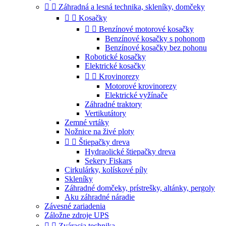


Záhradná a lesná technika, skleníky, domčeky


Kosačky


Benzínové motorové kosačky
Benzínové kosačky s pohonom
Benzínové kosačky bez pohonu
Robotické kosačky
Elektrické kosačky


Krovinorezy
Motorové krovinorezy
Elektrické vyžínače
Záhradné traktory
Vertikutátory
Zemné vrtáky
Nožnice na živé ploty


Štiepačky dreva
Hydraolické štiepačky dreva
Sekery Fiskars
Cirkulárky, kolískové píly
Skleníky
Záhradné domčeky, prístrešky, altánky, pergoly
Aku záhradné náradie
Závesné zariadenia
Záložne zdroje UPS


Zváracia technika