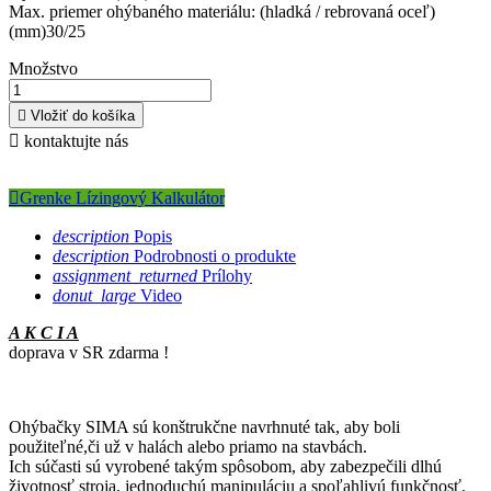
Max. priemer ohýbaného materiálu: (hladká / rebrovaná oceľ)
(mm)30/25
Množstvo

Vložiť do košíka

kontaktujte nás

Grenke Lízingový Kalkulátor
description
Popis
description
Podrobnosti o produkte
assignment_returned
Prílohy
donut_large
Video
A K C I A
doprava v SR zdarma !
Ohýbačky SIMA sú konštrukčne navrhnuté tak, aby boli
použiteľné,či už v halách alebo priamo na stavbách.
Ich súčasti sú vyrobené takým spôsobom, aby zabezpečili dlhú
životnosť stroja, jednoduchú manipuláciu a spoľahlivú funkčnosť.