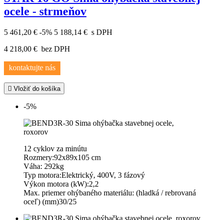
ocele - strmeňov
5 461,20 €
-5%
5 188,14 €
s DPH
4 218,00 €
bez DPH
kontaktujte nás

Vložiť do košíka
-5%
12 cyklov za minútu
Rozmery:92x89x105 cm
Váha: 292kg
Typ motora:Elektrický, 400V, 3 fázový
Výkon motora (kW):2,2
Max. priemer ohýbaného materiálu: (hladká / rebrovaná
oceľ) (mm)30/25