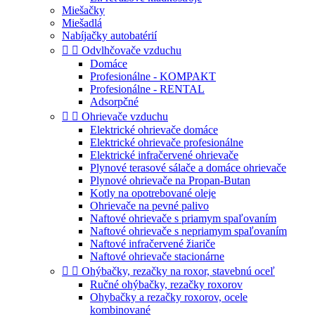
Miešačky
Miešadlá
Nabíjačky autobatérií


Odvlhčovače vzduchu
Domáce
Profesionálne - KOMPAKT
Profesionálne - RENTAL
Adsorpčné


Ohrievače vzduchu
Elektrické ohrievače domáce
Elektrické ohrievače profesionálne
Elektrické infračervené ohrievače
Plynové terasové sálače a domáce ohrievače
Plynové ohrievače na Propan-Butan
Kotly na opotrebované oleje
Ohrievače na pevné palivo
Naftové ohrievače s priamym spaľovaním
Naftové ohrievače s nepriamym spaľovaním
Naftové infračervené žiariče
Naftové ohrievače stacionárne


Ohýbačky, rezačky na roxor, stavebnú oceľ
Ručné ohýbačky, rezačky roxorov
Ohybačky a rezačky roxorov, ocele
kombinované