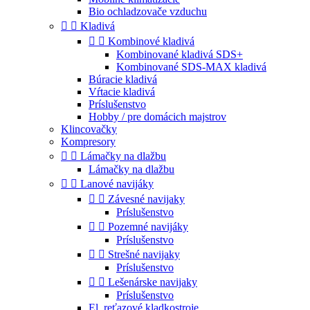
Bio ochladzovače vzduchu


Kladivá


Kombinové kladivá
Kombinované kladivá SDS+
Kombinované SDS-MAX kladivá
Búracie kladivá
Vŕtacie kladivá
Príslušenstvo
Hobby / pre domácich majstrov
Klincovačky
Kompresory


Lámačky na dlažbu
Lámačky na dlažbu


Lanové navijáky


Závesné navijaky
Príslušenstvo


Pozemné navijáky
Príslušenstvo


Strešné navijaky
Príslušenstvo


Lešenárske navijaky
Príslušenstvo
El. reťazové kladkostroje