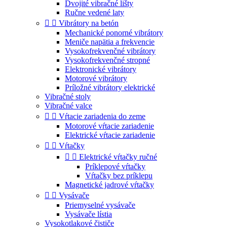
Dvojité vibračné lišty
Ručne vedené laty


Vibrátory na betón
Mechanické ponorné vibrátory
Meniče napätia a frekvencie
Vysokofrekvenčné vibrátory
Vysokofrekvenčné stropné
Elektronické vibrátory
Motorové vibrátory
Príložné vibrátory elektrické
Vibračné stoly
Vibračné valce


Vŕtacie zariadenia do zeme
Motorové vŕtacie zariadenie
Elektrické vŕtacie zariadenie


Vŕtačky


Elektrické vŕtačky ručné
Príklepové vŕtačky
Vŕtačky bez príklepu
Magnetické jadrové vŕtačky


Vysávače
Priemyselné vysávače
Vysávače lístia
Vysokotlakové čističe