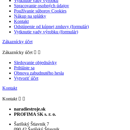
Vytknutie vady výrobku
Spracovanie osobných údajov
Používanie súborov Cookies
Nákup na splátky
Kontakt
Odstúpenie od kúpnej zmluvy (formulár)
Vytknutie vady výrobku (formulár)
Zákaznícky účet
Zákaznícky účet


Sledovanie objednávky
Prihláste sa
Obnova zabudnutého hesla
Vytvoriť účet
Kontakt
Kontakt


naradiestroje.sk
PROFIMA SK s. r. o.
Šarišský Štiavnik 7
090 42 Šarišský Štiavnik