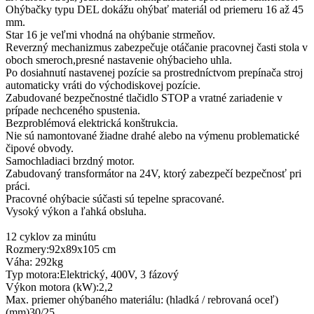
Ohýbačky typu DEL dokážu ohýbať materiál od priemeru 16 až 45
mm.
Star 16 je veľmi vhodná na ohýbanie strmeňov.
Reverzný mechanizmus zabezpečuje otáčanie pracovnej časti stola v
oboch smeroch,presné nastavenie ohýbacieho uhla.
Po dosiahnutí nastavenej pozície sa prostredníctvom prepínača stroj
automaticky vráti do východiskovej pozície.
Zabudované bezpečnostné tlačidlo STOP a vratné zariadenie v
prípade nechceného spustenia.
Bezproblémová elektrická konštrukcia.
Nie sú namontované žiadne drahé alebo na výmenu problematické
čipové obvody.
Samochladiaci brzdný motor.
Zabudovaný transformátor na 24V, ktorý zabezpečí bezpečnosť pri
práci.
Pracovné ohýbacie súčasti sú tepelne spracované.
Vysoký výkon a ľahká obsluha.
12 cyklov za minútu
Rozmery:92x89x105 cm
Váha: 292kg
Typ motora:Elektrický, 400V, 3 fázový
Výkon motora (kW):2,2
Max. priemer ohýbaného materiálu: (hladká / rebrovaná oceľ)
(mm)30/25