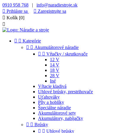
0910 958 768
|
info@naradiestroje.sk

Prihláste sa

Zaregistrujte sa

Košík
[0]



Kategórie


Akumulátorové náradie


Vŕtačky / skrutkovače
12 V
14 V
18 V
28 V
Iné
Vŕtacie kladivá
Uhlové brúsky, prestrihovače
Uťahováky
Pĺly a hoblíky
Špeciálne náradie
Akumulátorové sety
Akumulátory, nabíjačky


Brúsky


Uhlové brúsky