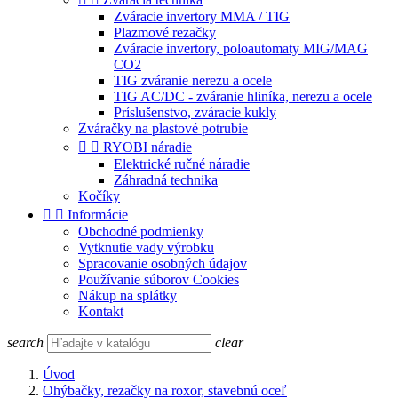
Zváracie invertory MMA / TIG
Plazmové rezačky
Zváracie invertory, poloautomaty MIG/MAG
CO2
TIG zváranie nerezu a ocele
TIG AC/DC - zváranie hliníka, nerezu a ocele
Príslušenstvo, zváracie kukly
Zváračky na plastové potrubie


RYOBI náradie
Elektrické ručné náradie
Záhradná technika
Kočíky


Informácie
Obchodné podmienky
Vytknutie vady výrobku
Spracovanie osobných údajov
Používanie súborov Cookies
Nákup na splátky
Kontakt
search
clear
Úvod
Ohýbačky, rezačky na roxor, stavebnú oceľ