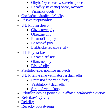
Ohýbačky roxorov, stavebnej ocele
Rezačky stavebnej ocele, roxorov
Viazačky ocele
Oscilačné náradie a leštičky
Pásové prepravníky


Píly na drevo
Chvostové píly
Okružné píly
Priamočiare píly
Pokosové píly
Elektrické reťazové píly


Píly na kov
Rezacie brúsky
Okružné píly
Pásové píly
Prestrihovače, nožnice na plech


Priemyselné ventilátory a dúchadlá
Profesionálne ventilátory
Ventilátory / dúchadlá
Stropné ventilátory
Príslušenstvo na pokládku dlažby a betónových dielov
Rebríkové výťahy
Rebríky
Rezačky polystyrénu