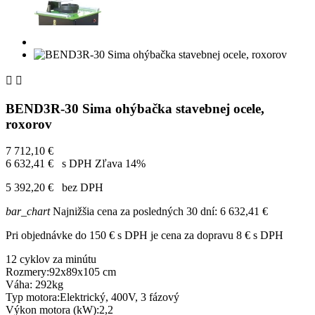


BEND3R-30 Sima ohýbačka stavebnej ocele,
roxorov
7 712,10 €
6 632,41 €
s DPH
Zľava 14%
5 392,20 €
bez DPH
bar_chart
Najnižšia cena za posledných 30 dní:
6 632,41 €
Pri objednávke do 150 € s DPH je cena za dopravu 8 € s DPH
12 cyklov za minútu
Rozmery:92x89x105 cm
Váha: 292kg
Typ motora:Elektrický, 400V, 3 fázový
Výkon motora (kW):2,2