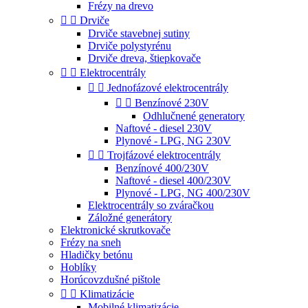
Frézy na drevo


Drviče
Drviče stavebnej sutiny
Drviče polystyrénu
Drviče dreva, štiepkovače


Elektrocentrály


Jednofázové elektrocentrály


Benzínové 230V
Odhlučnené generatory
Naftové - diesel 230V
Plynové - LPG, NG 230V


Trojfázové elektrocentrály
Benzínové 400/230V
Naftové - diesel 400/230V
Plynové - LPG, NG 400/230V
Elektrocentrály so zváračkou
Záložné generátory
Elektronické skrutkovače
Frézy na sneh
Hladičky betónu
Hoblíky
Horúcovzdušné pištole


Klimatizácie
Mobilné klimatizácie