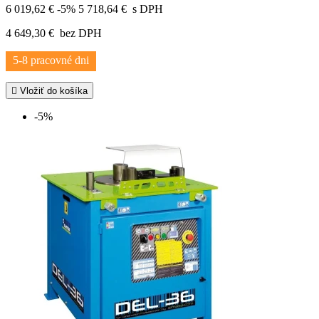
6 019,62 €
-5%
5 718,64 €
s DPH
4 649,30 €
bez DPH
5-8 pracovné dni

Vložiť do košíka
-5%