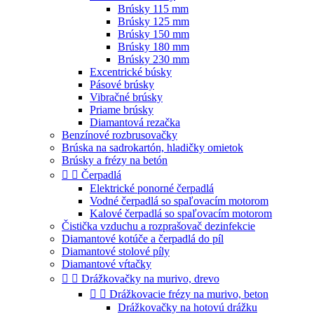
Brúsky 115 mm
Brúsky 125 mm
Brúsky 150 mm
Brúsky 180 mm
Brúsky 230 mm
Excentrické búsky
Pásové brúsky
Vibračné brúsky
Priame brúsky
Diamantová rezačka
Benzínové rozbrusovačky
Brúska na sadrokartón, hladičky omietok
Brúsky a frézy na betón


Čerpadlá
Elektrické ponorné čerpadlá
Vodné čerpadlá so spaľovacím motorom
Kalové čerpadlá so spaľovacím motorom
Čistička vzduchu a rozprašovač dezinfekcie
Diamantové kotúče a čerpadlá do píl
Diamantové stolové píly
Diamantové vŕtačky


Drážkovačky na murivo, drevo


Drážkovacie frézy na murivo, beton
Drážkovačky na hotovú drážku