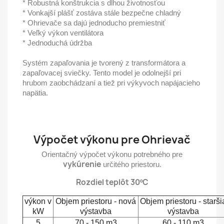
* Robustná konštrukcia s dlhou životnosťou
* Vonkajší plášť zostáva stále bezpečne chladný
* Ohrievače sa dajú jednoducho premiestniť
* Veľký výkon ventilátora
* Jednoduchá údržba
Systém zapaľovania je tvorený z transformátora a
zapaľovacej sviečky. Tento model je odolnejší pri
hrubom zaobchádzaní a tiež pri výkyvoch napájacieho
napätia.
Výpočet výkonu pre Ohrievač
Orientačný výpočet výkonu potrebného pre
vykúrenie
určitého priestoru.
Rozdiel teplôt 30ºC
výkon v
Objem priestoru - nová
Objem priestoru - starši
kW
výstavba
výstavba
5
70 - 150 m3
60 - 110 m3