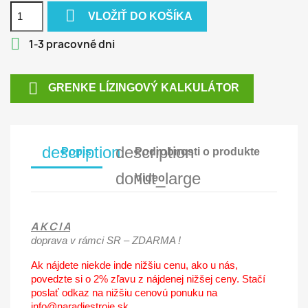

VLOŽIŤ DO KOŠÍKA

1-3 pracovné dni

GRENKE LÍZINGOVÝ KALKULÁTOR
description
description
Popis
Podrobnosti o produkte
donut_large
Video
A K C I A
doprava v rámci SR – ZDARMA !
Ak nájdete niekde inde nižšiu cenu, ako u nás,
povedzte si o 2% zľavu z nájdenej nižšej ceny. Stačí
poslať odkaz na nižšiu cenovú ponuku na
info@naradiestroje.sk