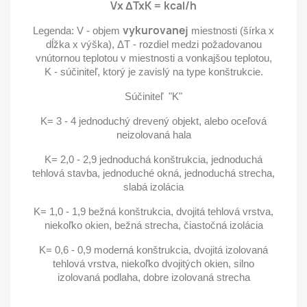
Vx ΔTxK = kcal/h
vykurovanej
Legenda: V - objem
miestnosti (šírka x
dĺžka x výška), ΔT - rozdiel medzi požadovanou
vnútornou teplotou v miestnosti a vonkajšou teplotou,
K - súčiniteľ, ktorý je zavislý na type konštrukcie.
Súčiniteľ "K"
K= 3 - 4 jednoduchý drevený objekt, alebo oceľová
neizolovaná hala
K= 2,0 - 2,9 jednoduchá konštrukcia, jednoduchá
tehlová stavba, jednoduché okná, jednoduchá strecha,
slabá izolácia
K= 1,0 - 1,9 bežná konštrukcia, dvojitá tehlová vrstva,
niekoľko okien, bežná strecha, čiastočná izolácia
K= 0,6 - 0,9 moderná konštrukcia, dvojitá izolovaná
tehlová vrstva, niekoľko dvojitých okien, silno
izolovaná podlaha, dobre izolovaná strecha