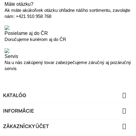
Máte otázku?
Ak máte akúkoľvek otázku ohľadne nášho sortimentu, zavolajte
nám: +421 910 958 768
Posielame aj do ČR
Doručujeme kuriérom aj do ČR
Servis
Na u nás zakúpený tovar zabezpečujeme záručný aj pozáručný
servis

KATALÓG

INFORMÁCIE

ZÁKAZNÍCKY ÚČET