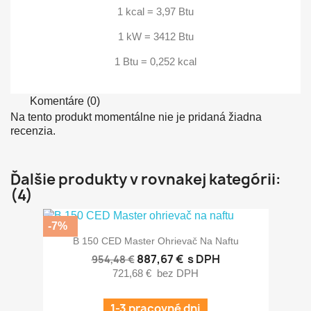
1 kcal = 3,97 Btu
1 kW = 3412 Btu
1 Btu = 0,252 kcal
Komentáre (0)
Na tento produkt momentálne nie je pridaná žiadna
recenzia.
Ďalšie produkty v rovnakej kategórii:
(4)
-7%
B 150 CED Master Ohrievač Na Naftu
887,67 €
s DPH
954,48 €
721,68 €
bez DPH
1-3 pracovné dni