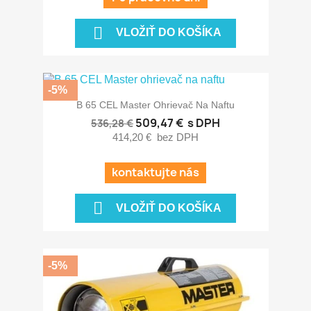

VLOŽIŤ DO KOŠÍKA
-5%
B 65 CEL Master Ohrievač Na Naftu
509,47 €
s DPH
536,28 €
414,20 €
bez DPH
kontaktujte nás

VLOŽIŤ DO KOŠÍKA
-5%