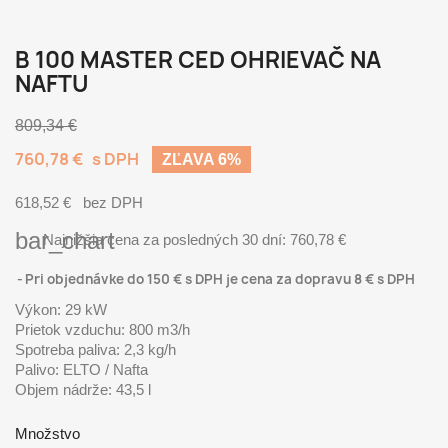
B 100 MASTER CED OHRIEVAČ NA
NAFTU
809,34 €
760,78 €
s DPH
ZĽAVA 6%
618,52 €
bez DPH
bar_chart
Najnižšia cena za posledných 30 dní:
760,78 €
Pri objednávke do 150 € s DPH je cena za dopravu 8 € s DPH
Výkon: 29 kW
Prietok vzduchu: 800 m3/h
Spotreba paliva: 2,3 kg/h
Palivo: ELTO / Nafta
Objem nádrže: 43,5 l
Množstvo