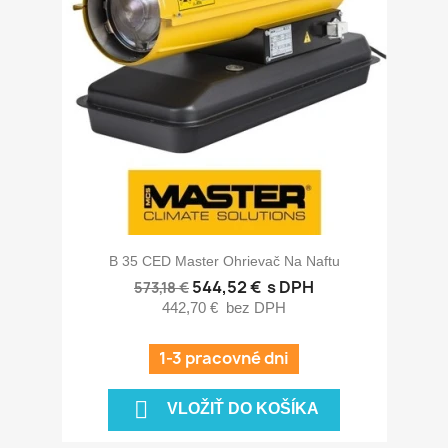
B 35 CED Master Ohrievač Na Naftu
544,52 €
s DPH
573,18 €
442,70 €
bez DPH
1-3 pracovné dni

VLOŽIŤ DO KOŠÍKA