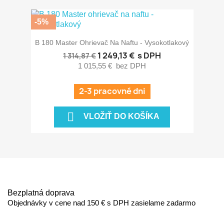
-5%
B 180 Master Ohrievač Na Naftu - Vysokotlakový
1 249,13 €
s DPH
1 314,87 €
1 015,55 €
bez DPH
2-3 pracovné dni

VLOŽIŤ DO KOŠÍKA
Bezplatná doprava
Objednávky v cene nad 150 € s DPH zasielame zadarmo