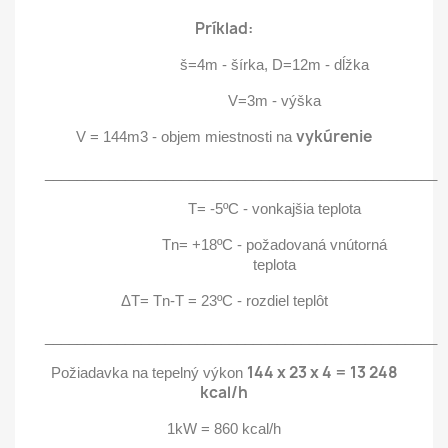
Príklad:
š=4m - šírka, D=12m - dĺžka
V=3m - výška
vykúrenie
V = 144m3 - objem miestnosti na
_________________________________________________
T= -5ºC - vonkajšia teplota
Tn= +18ºC - požadovaná vnútorná
teplota
ΔT= Tn-T = 23ºC - rozdiel teplôt
_________________________________________________
144 x 23 x 4 = 13 248
Požiadavka na tepelný výkon
kcal/h
1kW = 860 kcal/h