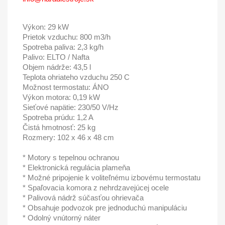
Výkon: 29 kW
Prietok vzduchu: 800 m3/h
Spotreba paliva: 2,3 kg/h
Palivo: ELTO / Nafta
Objem nádrže: 43,5 l
Teplota ohriateho vzduchu 250 C
Možnost termostatu: ÁNO
Výkon motora: 0,19 kW
Sieťové napätie: 230/50 V/Hz
Spotreba prúdu: 1,2 A
Čistá hmotnosť: 25 kg
Rozmery: 102 x 46 x 48 cm
* Motory s tepelnou ochranou
* Elektronická regulácia plameňa
* Možné pripojenie k voliteľnému izbovému termostatu
* Spaľovacia komora z nehrdzavejúcej ocele
* Palivová nádrž súčasťou ohrievača
* Obsahuje podvozok pre jednoduchú manipuláciu
* Odolný vnútorný náter