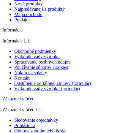
Nové produkty
Najpredávanejšie produkty
Mapa obchodu
Predajne
Informácie
Informácie


Obchodné podmienky
Vytknutie vady výrobku
Spracovanie osobných údajov
Používanie súborov Cookies
Nákup na splátky
Kontakt
Odstúpenie od kúpnej zmluvy (formulár)
Vytknutie vady výrobku (formulár)
Zákaznícky účet
Zákaznícky účet


Sledovanie objednávky
Prihláste sa
Obnova zabudnutého hesla