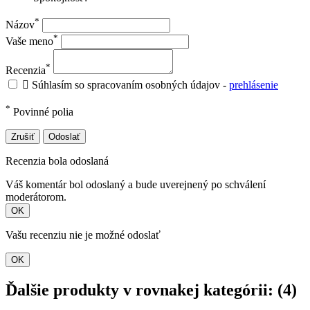
*
Názov
*
Vaše meno
*
Recenzia

Súhlasím so spracovaním osobných údajov -
prehlásenie
*
Povinné polia
Zrušiť
Odoslať
Recenzia bola odoslaná
Váš komentár bol odoslaný a bude uverejnený po schválení
moderátorom.
OK
Vašu recenziu nie je možné odoslať
OK
Ďalšie produkty v rovnakej kategórii: (4)