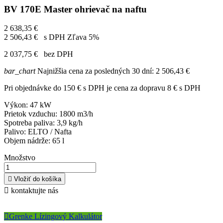
BV 170E Master ohrievač na naftu
2 638,35 €
2 506,43 €
s DPH
Zľava 5%
2 037,75 €
bez DPH
bar_chart
Najnižšia cena za posledných 30 dní:
2 506,43 €
Pri objednávke do 150 € s DPH je cena za dopravu 8 € s DPH
Výkon: 47 kW
Prietok vzduchu: 1800 m3/h
Spotreba paliva: 3,9 kg/h
Palivo: ELTO / Nafta
Objem nádrže: 65 l
Množstvo

Vložiť do košíka

kontaktujte nás

Grenke Lízingový Kalkulátor