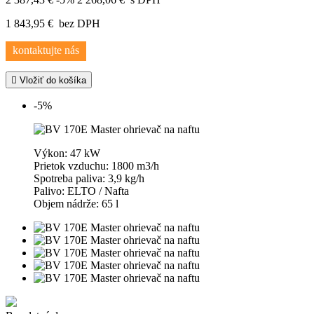
1 843,95 €
bez DPH
kontaktujte nás

Vložiť do košíka
-5%
Výkon: 47 kW
Prietok vzduchu: 1800 m3/h
Spotreba paliva: 3,9 kg/h
Palivo: ELTO / Nafta
Objem nádrže: 65 l