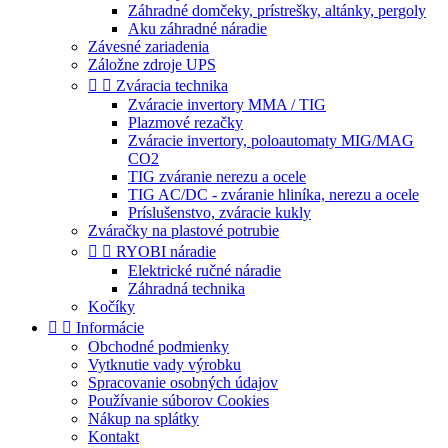
Záhradné domčeky, prístrešky, altánky, pergoly
Aku záhradné náradie
Závesné zariadenia
Záložne zdroje UPS


Zváracia technika
Zváracie invertory MMA / TIG
Plazmové rezačky
Zváracie invertory, poloautomaty MIG/MAG
CO2
TIG zváranie nerezu a ocele
TIG AC/DC - zváranie hliníka, nerezu a ocele
Príslušenstvo, zváracie kukly
Zváračky na plastové potrubie


RYOBI náradie
Elektrické ručné náradie
Záhradná technika
Kočíky


Informácie
Obchodné podmienky
Vytknutie vady výrobku
Spracovanie osobných údajov
Používanie súborov Cookies
Nákup na splátky
Kontakt