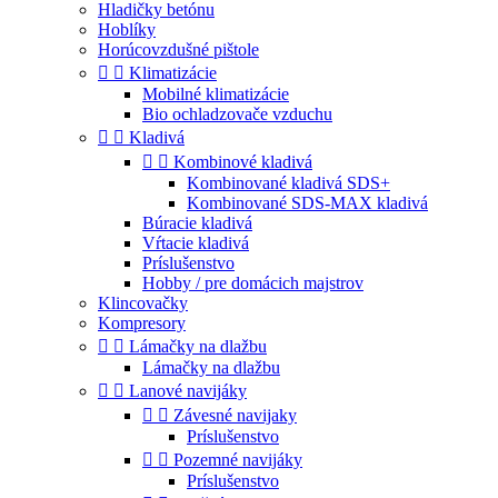
Hladičky betónu
Hoblíky
Horúcovzdušné pištole


Klimatizácie
Mobilné klimatizácie
Bio ochladzovače vzduchu


Kladivá


Kombinové kladivá
Kombinované kladivá SDS+
Kombinované SDS-MAX kladivá
Búracie kladivá
Vŕtacie kladivá
Príslušenstvo
Hobby / pre domácich majstrov
Klincovačky
Kompresory


Lámačky na dlažbu
Lámačky na dlažbu


Lanové navijáky


Závesné navijaky
Príslušenstvo


Pozemné navijáky
Príslušenstvo