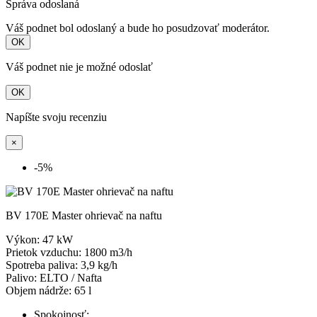
Správa odoslaná
Váš podnet bol odoslaný a bude ho posudzovať moderátor.
OK
Váš podnet nie je možné odoslať
OK
Napíšte svoju recenziu
×
-5%
BV 170E Master ohrievač na naftu
Výkon: 47 kW
Prietok vzduchu: 1800 m3/h
Spotreba paliva: 3,9 kg/h
Palivo: ELTO / Nafta
Objem nádrže: 65 l
Spokojnosť: