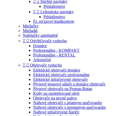


Strešné navijaky
Príslušenstvo


Lešenárske navijaky
Príslušenstvo
El. reťazové kladkostroje
Miešačky
Miešadlá
Nabíjačky autobatérií


Odvlhčovače vzduchu
Domáce
Profesionálne - KOMPAKT
Profesionálne - RENTAL
Adsorpčné


Ohrievače vzduchu
Elektrické ohrievače domáce
Elektrické ohrievače profesionálne
Elektrické infračervené ohrievače
Plynové terasové sálače a domáce ohrievače
Plynové ohrievače na Propan-Butan
Kotly na opotrebované oleje
Ohrievače na pevné palivo
Naftové ohrievače s priamym spaľovaním
Naftové ohrievače s nepriamym spaľovaním
Naftové infračervené žiariče