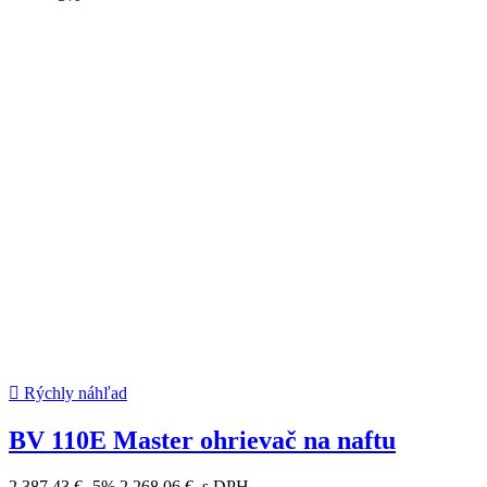

Rýchly náhľad
BV 110E Master ohrievač na naftu
2 387,43 €
-5%
2 268,06 €
s DPH