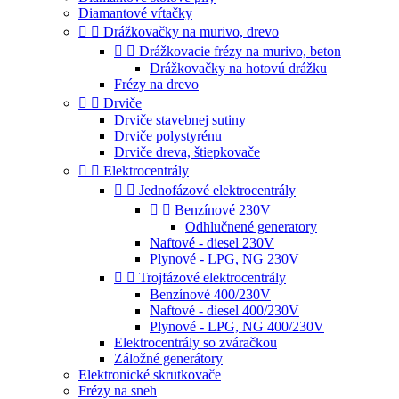
Diamantové vŕtačky


Drážkovačky na murivo, drevo


Drážkovacie frézy na murivo, beton
Drážkovačky na hotovú drážku
Frézy na drevo


Drviče
Drviče stavebnej sutiny
Drviče polystyrénu
Drviče dreva, štiepkovače


Elektrocentrály


Jednofázové elektrocentrály


Benzínové 230V
Odhlučnené generatory
Naftové - diesel 230V
Plynové - LPG, NG 230V


Trojfázové elektrocentrály
Benzínové 400/230V
Naftové - diesel 400/230V
Plynové - LPG, NG 400/230V
Elektrocentrály so zváračkou
Záložné generátory
Elektronické skrutkovače
Frézy na sneh