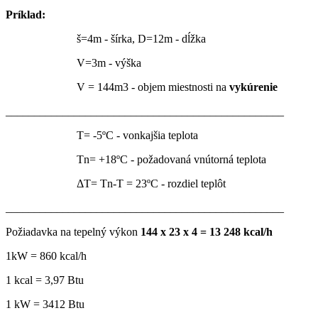
Príklad:
š=4m - šírka, D=12m - dĺžka
V=3m - výška
V = 144m3 - objem miestnosti na
vykúrenie
_________________________________________________
T= -5ºC - vonkajšia teplota
Tn= +18ºC - požadovaná vnútorná teplota
ΔT= Tn-T = 23ºC - rozdiel teplôt
_________________________________________________
Požiadavka na tepelný výkon
144 x 23 x 4 = 13 248 kcal/h
1kW = 860 kcal/h
1 kcal = 3,97 Btu
1 kW = 3412 Btu