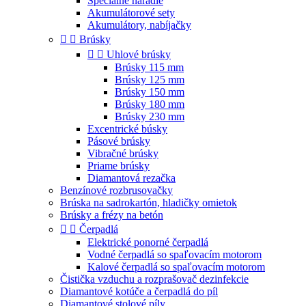
Špeciálne náradie
Akumulátorové sety
Akumulátory, nabíjačky


Brúsky


Uhlové brúsky
Brúsky 115 mm
Brúsky 125 mm
Brúsky 150 mm
Brúsky 180 mm
Brúsky 230 mm
Excentrické búsky
Pásové brúsky
Vibračné brúsky
Priame brúsky
Diamantová rezačka
Benzínové rozbrusovačky
Brúska na sadrokartón, hladičky omietok
Brúsky a frézy na betón


Čerpadlá
Elektrické ponorné čerpadlá
Vodné čerpadlá so spaľovacím motorom
Kalové čerpadlá so spaľovacím motorom
Čistička vzduchu a rozprašovač dezinfekcie
Diamantové kotúče a čerpadlá do píl
Diamantové stolové píly