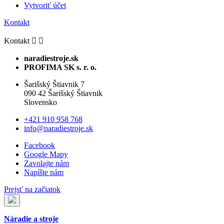
Vytvoriť účet
Kontakt
Kontakt


naradiestroje.sk
PROFIMA SK s. r. o.
Šarišský Štiavnik 7
090 42 Šarišský Štiavnik
Slovensko
+421 910 958 768
info@naradiestroje.sk
Facebook
Google Mapy
Zavolajte nám
Napíšte nám
Prejsť na začiatok
Náradie a stroje