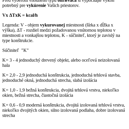
Pred výberom vhodného typu
ohrievača
si vypočítajte výkon
potrebný pre
vykúrenie
Vašich priestorov.
Vx ΔTxK = kcal/h
Legenda: V - objem
vykurovanej
miestnosti (šírka x dĺžka x
výška), ΔT - rozdiel medzi požadovanou vnútornou teplotou v
miestnosti a vonkajšou teplotou, K - súčiniteľ, ktorý je zavislý na
type konštrukcie.
Súčiniteľ "K"
K= 3 - 4 jednoduchý drevený objekt, alebo oceľová neizolovaná
hala
K= 2,0 - 2,9 jednoduchá konštrukcia, jednoduchá tehlová stavba,
jednoduché okná, jednoduchá strecha, slabá izolácia
K= 1,0 - 1,9 bežná konštrukcia, dvojitá tehlová vrstva, niekoľko
okien, bežná strecha, čiastočná izolácia
K= 0,6 - 0,9 moderná konštrukcia, dvojitá izolovaná tehlová vrstva,
niekoľko dvojitých okien, silno izolovaná podlaha, dobre izolovaná
strecha