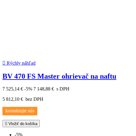

Rýchly náhľad
BV 470 FS Master ohrievač na naftu
7 525,14 €
-5%
7 148,88 €
s DPH
5 812,10 €
bez DPH
kontaktujte nás

Vložiť do košíka
-5%