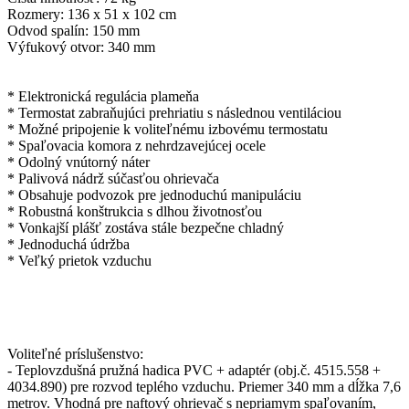
Rozmery: 136 x 51 x 102 cm
Odvod spalín: 150 mm
Výfukový otvor: 340 mm
* Elektronická regulácia plameňa
* Termostat zabraňujúci prehriatiu s následnou ventiláciou
* Možné pripojenie k voliteľnému izbovému termostatu
* Spaľovacia komora z nehrdzavejúcej ocele
* Odolný vnútorný náter
* Palivová nádrž súčasťou ohrievača
* Obsahuje podvozok pre jednoduchú manipuláciu
* Robustná konštrukcia s dlhou životnosťou
* Vonkajší plášť zostáva stále bezpečne chladný
* Jednoduchá údržba
* Veľký prietok vzduchu
Voliteľné príslušenstvo:
- Teplovzdušná pružná hadica PVC + adaptér (obj.č. 4515.558 +
4034.890) pre rozvod teplého vzduchu. Priemer 340 mm a dĺžka 7,6
metrov. Vhodná pre naftový ohrievač s nepriamym spaľovaním,