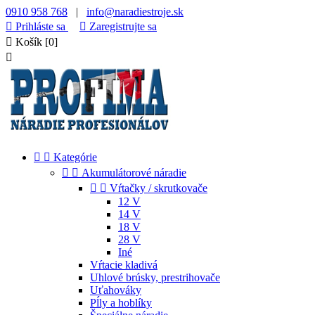
0910 958 768
|
info@naradiestroje.sk

Prihláste sa

Zaregistrujte sa

Košík
[0]



Kategórie


Akumulátorové náradie


Vŕtačky / skrutkovače
12 V
14 V
18 V
28 V
Iné
Vŕtacie kladivá
Uhlové brúsky, prestrihovače
Uťahováky
Pĺly a hoblíky