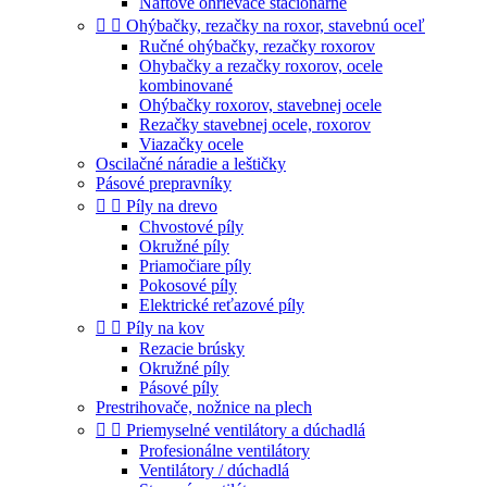
Naftové ohrievače stacionárne


Ohýbačky, rezačky na roxor, stavebnú oceľ
Ručné ohýbačky, rezačky roxorov
Ohybačky a rezačky roxorov, ocele
kombinované
Ohýbačky roxorov, stavebnej ocele
Rezačky stavebnej ocele, roxorov
Viazačky ocele
Oscilačné náradie a leštičky
Pásové prepravníky


Píly na drevo
Chvostové píly
Okružné píly
Priamočiare píly
Pokosové píly
Elektrické reťazové píly


Píly na kov
Rezacie brúsky
Okružné píly
Pásové píly
Prestrihovače, nožnice na plech


Priemyselné ventilátory a dúchadlá
Profesionálne ventilátory
Ventilátory / dúchadlá