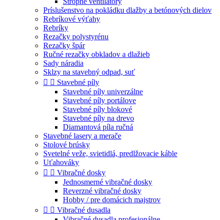
Stropné ventilátory
Príslušenstvo na pokládku dlažby a betónových dielov
Rebríkové výťahy
Rebríky
Rezačky polystyrénu
Rezačky špár
Ručné rezačky obkladov a dlažieb
Sady náradia
Sklzy na stavebný odpad, suť


Stavebné píly
Stavebné píly univerzálne
Stavebné píly portálove
Stavebné píly blokové
Stavebné píly na drevo
Diamantová píla ručná
Stavebné lasery a merače
Stolové brúsky
Svetelné veže, svietidlá, predlžovacie káble
Uťahováky


Vibračné dosky
Jednosmerné vibračné dosky
Reverzné vibračné dosky
Hobby / pre domácich majstrov


Vibračné dusadla
Vibračné dusadla profesionálne