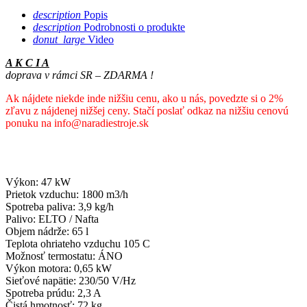
description
Popis
description
Podrobnosti o produkte
donut_large
Video
A K C I A
doprava v rámci SR – ZDARMA !
Ak nájdete niekde inde nižšiu cenu, ako u nás, povedzte si o 2%
zľavu z nájdenej nižšej ceny. Stačí poslať odkaz na nižšiu cenovú
ponuku na info@naradiestroje.sk
Výkon: 47 kW
Prietok vzduchu: 1800 m3/h
Spotreba paliva: 3,9 kg/h
Palivo: ELTO / Nafta
Objem nádrže: 65 l
Teplota ohriateho vzduchu 105 C
Možnosť termostatu: ÁNO
Výkon motora: 0,65 kW
Sieťové napätie: 230/50 V/Hz
Spotreba prúdu: 2,3 A
Čistá hmotnosť: 72 kg