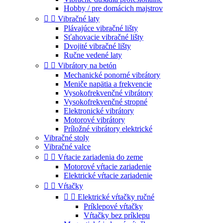
Hobby / pre domácich majstrov


Vibračné laty
Plávajúce vibračné lišty
Sťahovacie vibračné lišty
Dvojité vibračné lišty
Ručne vedené laty


Vibrátory na betón
Mechanické ponorné vibrátory
Meniče napätia a frekvencie
Vysokofrekvenčné vibrátory
Vysokofrekvenčné stropné
Elektronické vibrátory
Motorové vibrátory
Príložné vibrátory elektrické
Vibračné stoly
Vibračné valce


Vŕtacie zariadenia do zeme
Motorové vŕtacie zariadenie
Elektrické vŕtacie zariadenie


Vŕtačky


Elektrické vŕtačky ručné
Príklepové vŕtačky
Vŕtačky bez príklepu