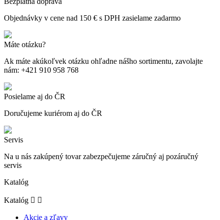
Bezplatná doprava
Objednávky v cene nad 150 € s DPH zasielame zadarmo
Máte otázku?
Ak máte akúkoľvek otázku ohľadne nášho sortimentu, zavolajte
nám: +421 910 958 768
Posielame aj do ČR
Doručujeme kuriérom aj do ČR
Servis
Na u nás zakúpený tovar zabezpečujeme záručný aj pozáručný
servis
Katalóg
Katalóg


Akcie a zľavy