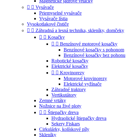
Magnetické jadrové vŕtačky


Vysávače
Priemyselné vysávače
Vysávače lístia
Vysokotlakové čističe


Záhradná a lesná technika, skleníky, domčeky


Kosačky


Benzínové motorové kosačky
Benzínové kosačky s pohonom
Benzínové kosačky bez pohonu
Robotické kosačky
Elektrické kosačky


Krovinorezy
Motorové krovinorezy
Elektrické vyžínače
Záhradné traktory
Vertikutátory
Zemné vrtáky
Nožnice na živé ploty


Štiepačky dreva
Hydraolické štiepačky dreva
Sekery Fiskars
Cirkulárky, kolískové píly
Skleníky