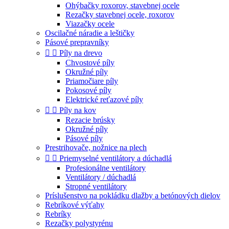
Ohýbačky roxorov, stavebnej ocele
Rezačky stavebnej ocele, roxorov
Viazačky ocele
Oscilačné náradie a leštičky
Pásové prepravníky


Píly na drevo
Chvostové píly
Okružné píly
Priamočiare píly
Pokosové píly
Elektrické reťazové píly


Píly na kov
Rezacie brúsky
Okružné píly
Pásové píly
Prestrihovače, nožnice na plech


Priemyselné ventilátory a dúchadlá
Profesionálne ventilátory
Ventilátory / dúchadlá
Stropné ventilátory
Príslušenstvo na pokládku dlažby a betónových dielov
Rebríkové výťahy
Rebríky
Rezačky polystyrénu