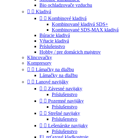
Bio ochladzovače vzduchu


Kladivá


Kombinové kladivá
Kombinované kladivá SDS+
Kombinované SDS-MAX kladivá
Búracie kladivá
Vŕtacie kladivá
Príslušenstvo
Hobby / pre domácich majstrov
Klincovačky
Kompresory


Lámačky na dlažbu
Lámačky na dlažbu


Lanové navijáky


Závesné navijaky
Príslušenstvo


Pozemné navijáky
Príslušenstvo


Strešné navijaky
Príslušenstvo


Lešenárske navijaky
Príslušenstvo
El. reťazové kladkostroje