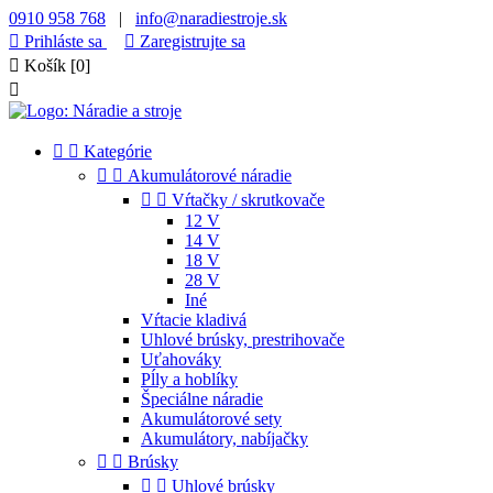
0910 958 768
|
info@naradiestroje.sk

Prihláste sa

Zaregistrujte sa

Košík
[0]



Kategórie


Akumulátorové náradie


Vŕtačky / skrutkovače
12 V
14 V
18 V
28 V
Iné
Vŕtacie kladivá
Uhlové brúsky, prestrihovače
Uťahováky
Pĺly a hoblíky
Špeciálne náradie
Akumulátorové sety
Akumulátory, nabíjačky


Brúsky


Uhlové brúsky