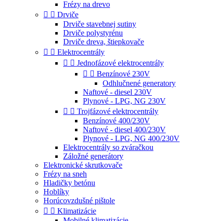
Frézy na drevo


Drviče
Drviče stavebnej sutiny
Drviče polystyrénu
Drviče dreva, štiepkovače


Elektrocentrály


Jednofázové elektrocentrály


Benzínové 230V
Odhlučnené generatory
Naftové - diesel 230V
Plynové - LPG, NG 230V


Trojfázové elektrocentrály
Benzínové 400/230V
Naftové - diesel 400/230V
Plynové - LPG, NG 400/230V
Elektrocentrály so zváračkou
Záložné generátory
Elektronické skrutkovače
Frézy na sneh
Hladičky betónu
Hoblíky
Horúcovzdušné pištole


Klimatizácie
Mobilné klimatizácie