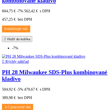
kombinované kladivo
604,75 €
-7%
562,42 €
s DPH
457,25 €
bez DPH
kontaktujte nás

Vložiť do košíka
-7%

Rýchly náhľad
PH 28 Milwaukee SDS-Plus kombinované
kladivo
504,92 €
-5%
479,67 €
s DPH
389,98 €
bez DPH
3-5 pracovné dni