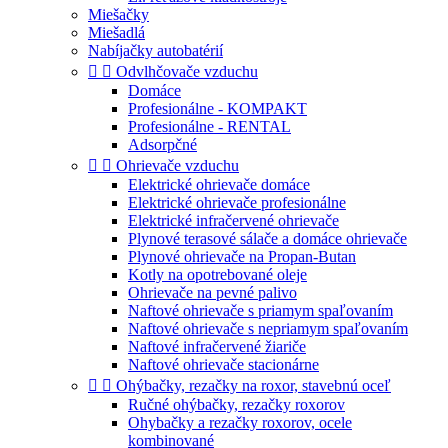
Miešačky
Miešadlá
Nabíjačky autobatérií


Odvlhčovače vzduchu
Domáce
Profesionálne - KOMPAKT
Profesionálne - RENTAL
Adsorpčné


Ohrievače vzduchu
Elektrické ohrievače domáce
Elektrické ohrievače profesionálne
Elektrické infračervené ohrievače
Plynové terasové sálače a domáce ohrievače
Plynové ohrievače na Propan-Butan
Kotly na opotrebované oleje
Ohrievače na pevné palivo
Naftové ohrievače s priamym spaľovaním
Naftové ohrievače s nepriamym spaľovaním
Naftové infračervené žiariče
Naftové ohrievače stacionárne


Ohýbačky, rezačky na roxor, stavebnú oceľ
Ručné ohýbačky, rezačky roxorov
Ohybačky a rezačky roxorov, ocele
kombinované