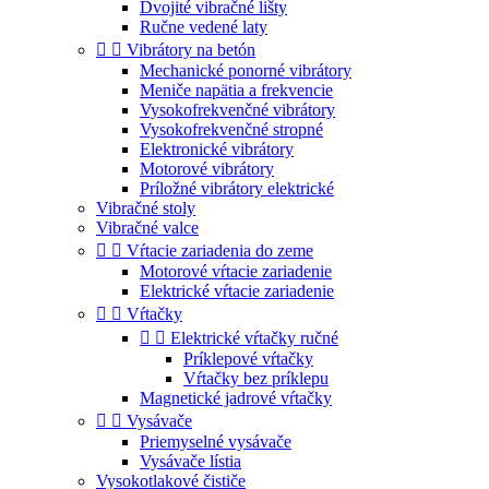
Dvojité vibračné lišty
Ručne vedené laty


Vibrátory na betón
Mechanické ponorné vibrátory
Meniče napätia a frekvencie
Vysokofrekvenčné vibrátory
Vysokofrekvenčné stropné
Elektronické vibrátory
Motorové vibrátory
Príložné vibrátory elektrické
Vibračné stoly
Vibračné valce


Vŕtacie zariadenia do zeme
Motorové vŕtacie zariadenie
Elektrické vŕtacie zariadenie


Vŕtačky


Elektrické vŕtačky ručné
Príklepové vŕtačky
Vŕtačky bez príklepu
Magnetické jadrové vŕtačky


Vysávače
Priemyselné vysávače
Vysávače lístia
Vysokotlakové čističe