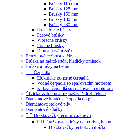
Brúsky 115 mm
Brúsky 125 mm
Brúsky 150 mm
Brúsky 180 mm
Brúsky 230 mm
Excentrické búsky
Pásové brúsky
Vibračné brúsky
Priame brúsky
Diamantová rezačka
Benzínové rozbrusovačky
Brúska na sadrokartón, hladičky omietok
Brúsky a frézy na betón


Čerpadlá
Elektrické ponorné čerpadlá
Vodné čerpadlá so spaľovacím motorom
Kalové čerpadlá so spaľovacím motorom
Čistička vzduchu a rozprašovač dezinfekcie
Diamantové kotúče a čerpadlá do píl
Diamantové stolové píly
Diamantové vŕtačky


Drážkovačky na murivo, drevo


Drážkovacie frézy na murivo, beton
Drážkovačky na hotovú drážku