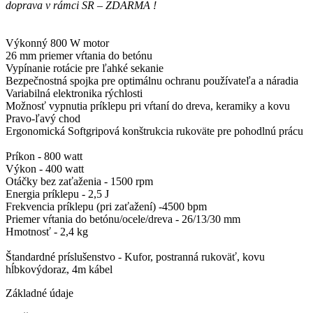
doprava v rámci SR – ZDARMA !
Výkonný 800 W motor
26 mm priemer vŕtania do betónu
Vypínanie rotácie pre ľahké sekanie
Bezpečnostná spojka pre optimálnu ochranu používateľa a náradia
Variabilná elektronika rýchlosti
Možnosť vypnutia príklepu pri vŕtaní do dreva, keramiky a kovu
Pravo-ľavý chod
Ergonomická Softgripová konštrukcia rukoväte pre pohodlnú prácu
Príkon - 800 watt
Výkon - 400 watt
Otáčky bez zaťaženia - 1500 rpm
Energia príklepu - 2,5 J
Frekvencia príklepu (pri zaťažení) -4500 bpm
Priemer vŕtania do betónu/ocele/dreva - 26/13/30 mm
Hmotnosť - 2,4 kg
Štandardné príslušenstvo - Kufor, postranná rukoväť, kovu
hĺbkovýdoraz, 4m kábel
Základné údaje