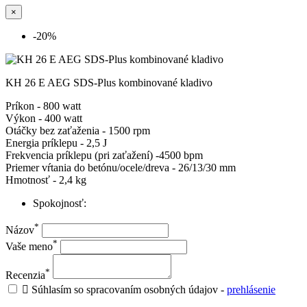
×
-20%
KH 26 E AEG SDS-Plus kombinované kladivo
Príkon - 800 watt
Výkon - 400 watt
Otáčky bez zaťaženia - 1500 rpm
Energia príklepu - 2,5 J
Frekvencia príklepu (pri zaťažení) -4500 bpm
Priemer vŕtania do betónu/ocele/dreva - 26/13/30 mm
Hmotnosť - 2,4 kg
Spokojnosť:
*
Názov
*
Vaše meno
*
Recenzia

Súhlasím so spracovaním osobných údajov -
prehlásenie