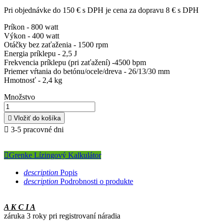
Pri objednávke do 150 € s DPH je cena za dopravu 8 € s DPH
Príkon - 800 watt
Výkon - 400 watt
Otáčky bez zaťaženia - 1500 rpm
Energia príklepu - 2,5 J
Frekvencia príklepu (pri zaťažení) -4500 bpm
Priemer vŕtania do betónu/ocele/dreva - 26/13/30 mm
Hmotnosť - 2,4 kg
Množstvo

Vložiť do košíka

3-5 pracovné dni

Grenke Lízingový Kalkulátor
description
Popis
description
Podrobnosti o produkte
A K C I A
záruka 3 roky pri registrovaní náradia