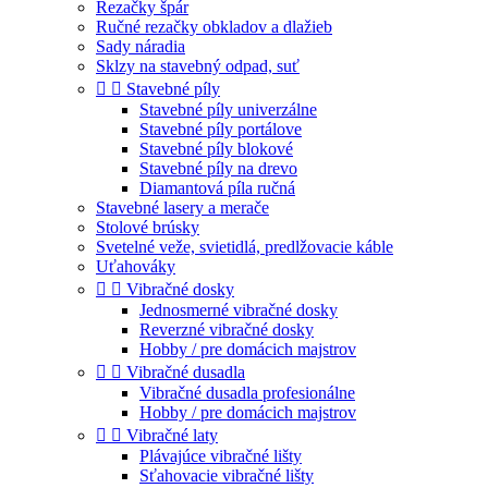
Rezačky špár
Ručné rezačky obkladov a dlažieb
Sady náradia
Sklzy na stavebný odpad, suť


Stavebné píly
Stavebné píly univerzálne
Stavebné píly portálove
Stavebné píly blokové
Stavebné píly na drevo
Diamantová píla ručná
Stavebné lasery a merače
Stolové brúsky
Svetelné veže, svietidlá, predlžovacie káble
Uťahováky


Vibračné dosky
Jednosmerné vibračné dosky
Reverzné vibračné dosky
Hobby / pre domácich majstrov


Vibračné dusadla
Vibračné dusadla profesionálne
Hobby / pre domácich majstrov


Vibračné laty
Plávajúce vibračné lišty
Sťahovacie vibračné lišty