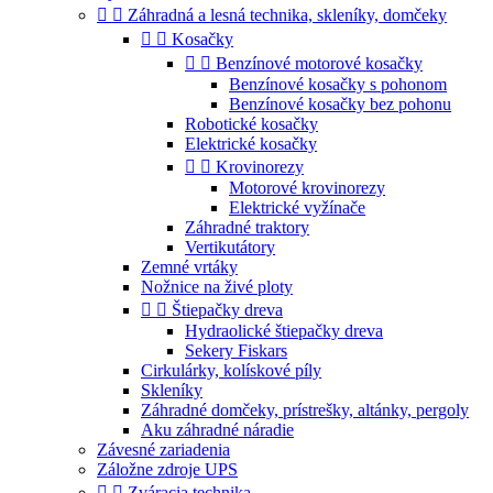


Záhradná a lesná technika, skleníky, domčeky


Kosačky


Benzínové motorové kosačky
Benzínové kosačky s pohonom
Benzínové kosačky bez pohonu
Robotické kosačky
Elektrické kosačky


Krovinorezy
Motorové krovinorezy
Elektrické vyžínače
Záhradné traktory
Vertikutátory
Zemné vrtáky
Nožnice na živé ploty


Štiepačky dreva
Hydraolické štiepačky dreva
Sekery Fiskars
Cirkulárky, kolískové píly
Skleníky
Záhradné domčeky, prístrešky, altánky, pergoly
Aku záhradné náradie
Závesné zariadenia
Záložne zdroje UPS


Zváracia technika