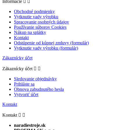
Informácie


Obchodné podmienky
Vytknutie vady výrobku
Spracovanie osobných údajov
Používanie súborov Cookies
Nákup na splátky
Kontakt
Odstúpenie od kúpnej zmluvy (formulár)
Vytknutie vady výrobku (formulár)
Zákaznícky účet
Zákaznícky účet


Sledovanie objednávky
Prihláste sa
Obnova zabudnutého hesla
Vytvoriť účet
Kontakt
Kontakt


naradiestroje.sk