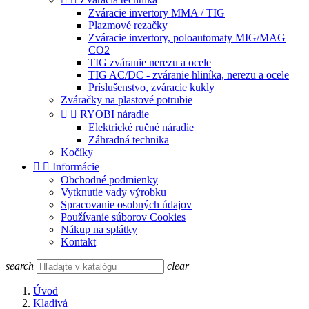
Zváracie invertory MMA / TIG
Plazmové rezačky
Zváracie invertory, poloautomaty MIG/MAG
CO2
TIG zváranie nerezu a ocele
TIG AC/DC - zváranie hliníka, nerezu a ocele
Príslušenstvo, zváracie kukly
Zváračky na plastové potrubie


RYOBI náradie
Elektrické ručné náradie
Záhradná technika
Kočíky


Informácie
Obchodné podmienky
Vytknutie vady výrobku
Spracovanie osobných údajov
Používanie súborov Cookies
Nákup na splátky
Kontakt
search
clear
Úvod
Kladivá