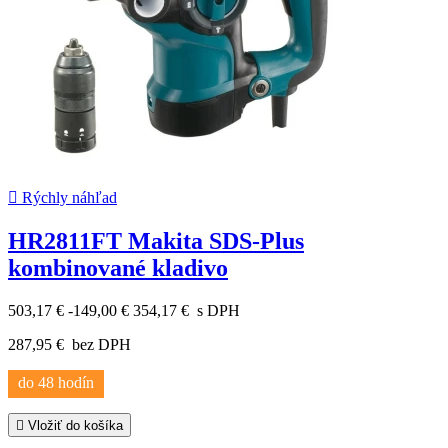

Rýchly náhľad
HR2811FT Makita SDS-Plus
kombinované kladivo
503,17 €
-149,00 €
354,17 €
s DPH
287,95 €
bez DPH
do 48 hodín

Vložiť do košíka