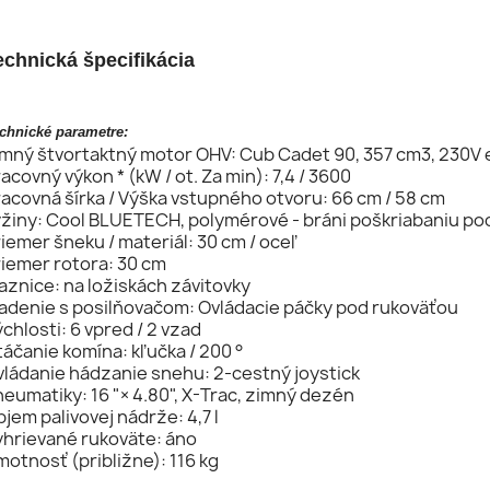
echnická špecifikácia
chnické parametre:
mný štvortaktný motor OHV: Cub Cadet 90, 357 cm3, 230V e
acovný výkon * (kW / ot. Za min): 7,4 / 3600
acovná šírka / Výška vstupného otvoru: 66 cm / 58 cm
žiny: Cool BLUETECH, polymérové ​​- bráni poškriabaniu po
iemer šneku / materiál: 30 cm / oceľ
iemer rotora: 30 cm
znice: na ložiskách závitovky
iadenie s posilňovačom: Ovládacie páčky pod rukoväťou
chlosti: 6 vpred / 2 vzad
áčanie komína: kľučka / 200 °
vládanie hádzanie snehu: 2-cestný joystick
eumatiky: 16 "× 4.80", X-Trac, zimný dezén
jem palivovej nádrže: 4,7 l
yhrievané rukoväte: áno
otnosť (približne): 116 kg