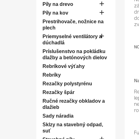

Píly na drevo
zá

dr
Píly na kov
do
Prestrihovače, nožnice na
z
plech

Priemyselné ventilátory a
dúchadlá
NO
Príslušenstvo na pokládku
dlažby a betónových dielov
Rebríkové výťahy
Rebríky
Na
Rezačky polystyrénu
Re
Rezačky špár
le
Ručné rezačky obkladov a
ne
dlažieb
ro
Sady náradia
Sklzy na stavebný odpad,
suť
Fu