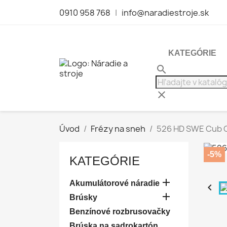
0910 958 768
|
info@naradiestroje.sk
KATEGÓRIE
search
clear
Úvod
Frézy na sneh
526 HD SWE Cub C
-5%
KATEGÓRIE

Akumulátorové náradie


Brúsky
Benzínové rozbrusovačky
Brúska na sadrokartón,