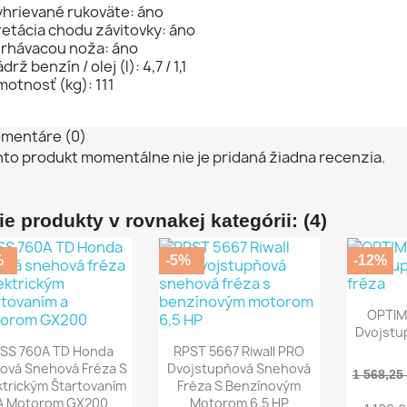
yhrievané rukoväte: áno
etácia chodu závitovky: áno
trhávacou noža: áno
drž benzín / olej (l): 4,7 / 1,1
otnosť (kg): 111
mentáre (0)
nto produkt momentálne nie je pridaná žiadna recenzia.
ie produkty v rovnakej kategórii: (4)
%
-5%
-12%
Rý

OPTIM
Dvojstu
Rýchly náhľad
Rýchly náhľad


SS 760A TD Honda
RPST 5667 Riwall PRO
ová Snehová Fréza S
Dvojstupňová Snehová
1 568,25
ktrickým Štartovaním
Fréza S Benzínovým
A Motorom GX200
Motorom 6,5 HP