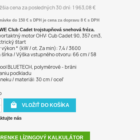
žšia cena za posledných 30 dní:
1 963,08 €
návke do 150 € s DPH je cena za dopravu 8 € s DPH
WE Club Cadet trojstupňová snehová fréza.
vortaktný motor OHV: Cub Cadet 90, 357 cm3,
trický štart
výkon * (kW / ot. Za min): 7,4 / 3600
šírka / Výška vstupného otvoru: 66 cm / 58
ool BLUETECH, polymérové ​​- bráni
aniu podkladu
neku / materiál: 30 cm / oceľ
o

VLOŽIŤ DO KOŠÍKA
ktujte nás
RENKE LÍZINGOVÝ KALKULÁTOR