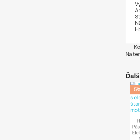
V
Ar
S
Ná
Hm
Ko
Na te
Ďalš
-5
H
Pás
Ele