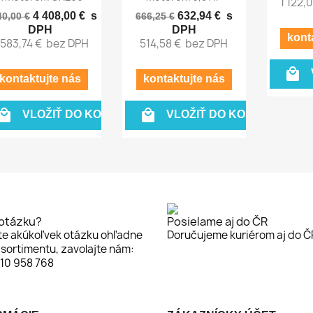
1 122,
4 408,00 €
s
632,94 €
s
40,00 €
666,25 €
DPH
DPH
kont
 583,74 €
bez DPH
514,58 €
bez DPH

kontaktujte nás
kontaktujte nás


VLOŽIŤ DO KOŠÍKA
VLOŽIŤ DO KOŠÍKA
otázku?
Posielame aj do ČR
te akúkoľvek otázku ohľadne
Doručujeme kuriérom aj do Č
sortimentu, zavolajte nám:
910 958 768