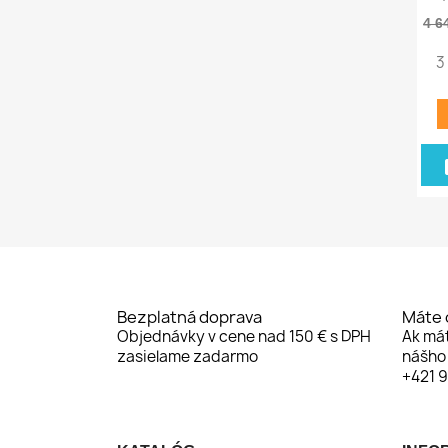
4 6
3
Bezplatná doprava
Máte 
Objednávky v cene nad 150 € s DPH
Ak má
zasielame zadarmo
nášho 
+421 