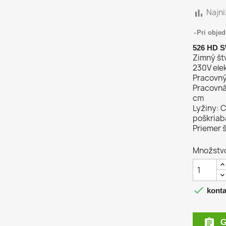
bar_chart
Najni
Pri objed
526 HD S
Zimný št
230V elek
Pracovný 
Pracovná 
cm
Lyžiny: C
poškriab
Priemer š
Množstv

konta

G