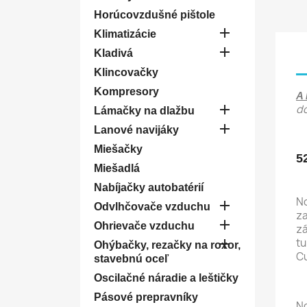
Horúcovzdušné pištole

Klimatizácie

Kladivá
Klincovačky
Kompresory
A 

do
Lámačky na dlažbu

Lanové navijáky
Miešačky
5
Miešadlá
Nabíjačky autobatérií
No

Odvlhčovače vzduchu
za

Ohrievače vzduchu
zá

tu
Ohýbačky, rezačky na roxor,
C
stavebnú oceľ
Oscilačné náradie a leštičky
Pásové prepravníky
N