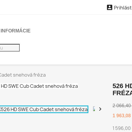

Prihlást
INFORMÁCIE
adet snehová fréza
526 
FRÉZ
2 066,40

1 963,08
1 596,00