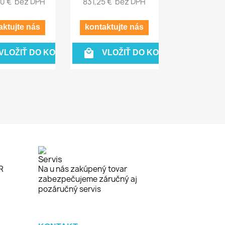
00 €
bez DPH
831,25 €
bez DPH
aktujte nás
kontaktujte nás

VLOŽIŤ DO KOŠÍKA
VLOŽIŤ DO KOŠÍKA
Servis
R
Na u nás zakúpený tovar
zabezpečujeme záručný aj
pozáručný servis