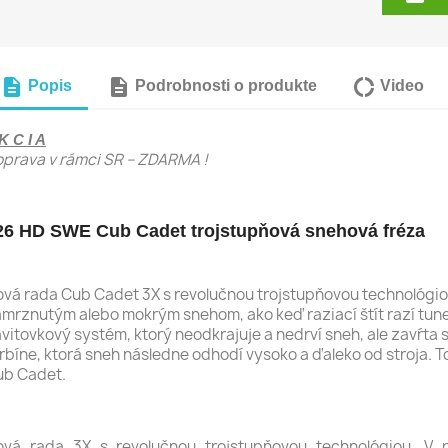
description
description
donut_large
Popis
Podrobnosti o produkte
Video
K C I A
prava v rámci SR – ZDARMA !
26 HD SWE
Cub Cadet trojstupňová snehová fréza
vá rada Cub Cadet 3X s revolučnou trojstupňovou technológio
mrznutým alebo mokrým snehom, ako keď raziací štít razí tune
vitovkový systém, ktorý neodkrajuje a nedrví sneh, ale zavŕta s
rbíne, ktorá sneh následne odhodí vysoko a ďaleko od stroja. T
ub Cadet.
ová rada 3X s revolučnou trojstupňovou technológiou. V 