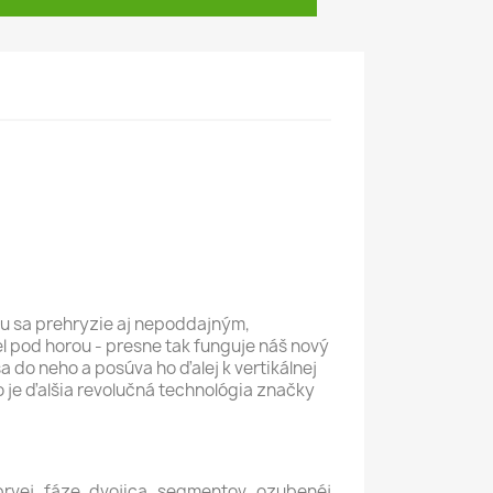
u sa prehryzie aj nepoddajným,
l pod horou - presne tak funguje náš nový
a do neho a posúva ho ďalej k vertikálnej
o je ďalšia revolučná technológia značky
prvej fáze dvojica segmentov ozubenéj