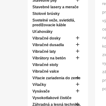

Stavebné píly
re
Stavebné lasery a merače
pr
Stolové brúsky
Svetelné veže, svietidlá,
vý
predlžovacie káble
ce
Uťahováky

na
Vibračné dosky

Vibračné dusadla
ko

Vibračné laty
zi

Vibrátory na betón
vy
Vibračné stoly
Vibračné valce
z

Vŕtacie zariadenia do zeme
pr

Vŕtačky
po

Vysávače
Vysokotlakové čističe

Záhradná a lesná technika,