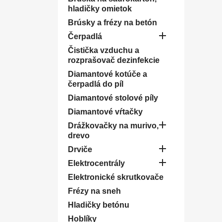
hladičky omietok
Brúsky a frézy na betón

Čerpadlá
Čistička vzduchu a
rozprašovač dezinfekcie
Diamantové kotúče a
čerpadlá do píl
Diamantové stolové píly
Diamantové vŕtačky

Drážkovačky na murivo,
drevo

Drviče

Elektrocentrály
Elektronické skrutkovače
Frézy na sneh
Hladičky betónu
Hoblíky