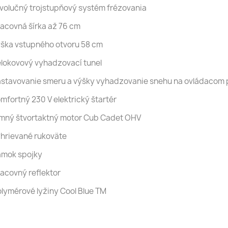
volučný trojstupňový systém frézovania
acovná šírka až 76 cm
ška vstupného otvoru 58 cm
lokovový vyhadzovací tunel
stavovanie smeru a výšky vyhadzovanie snehu na ovládacom 
mfortný 230 V elektrický štartér
mný štvortaktný motor Cub Cadet OHV
hrievané rukoväte
ámok spojky
acovný reflektor
lymérové ​​lyžiny Cool Blue TM