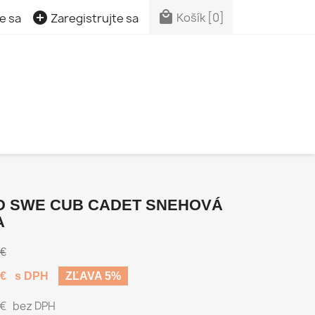


Košík
[0]
e sa
Zaregistrujte sa
HD SWE CUB CADET SNEHOVÁ
A
 €
 €
s DPH
ZĽAVA 5%
 €
bez DPH