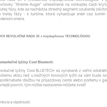
vitovky "Xtreme-Auger" umiestnená na vonkajšej časti kry
uhej fázy, kde sa nachádza stredný segment ozubenéj závitov
 tretej fázy - k turbíne, ktorá vyhadzuje sneh cez komín
volenom smere.
VÁ REVOLUČNÁ RADA 3X s trojstupňovou TECHNOLÓGIOU
staviteľné lyžiny Cool Bluetech:
volučné lyžiny Cool BLUETECH sú vyrobené z veľmi odolnéh
pšiemu sklzu než u bežných kovových lyžín sa vám bude so 
poškriabete dlažbu na príjazdovej ceste alebo podlahu v gar
vnejší povrch, tým nižšie nastavenie môžete zvoliť
nkcie a vlastnosti: