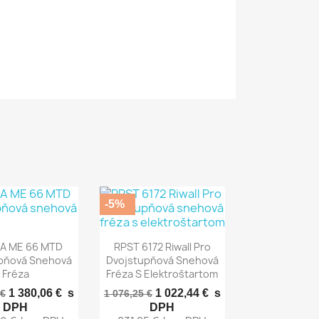
-5%
chly náhľad
Rýchly náhľad

A ME 66 MTD
RPST 6172 Riwall Pro
pňová Snehová
Dvojstupňová Snehová
Fréza
Fréza S Elektroštartom
1 380,06 €
s
1 022,44 €
s
 €
1 076,25 €
DPH
DPH