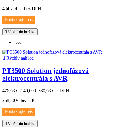
4 607,50 €
bez DPH
kontaktujte nás

Vložiť do košíka
-5%

Rýchly náhľad
PT3500 Solution jednofázová
elektrocentrála s AVR
476,63 €
-146,00 €
330,63 €
s DPH
268,80 €
bez DPH
kontaktujte nás

Vložiť do košíka