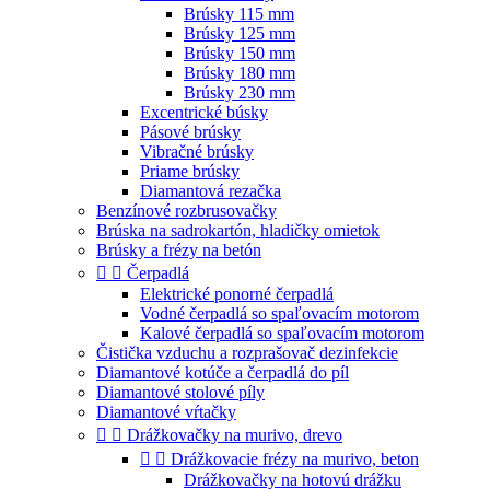
Brúsky 115 mm
Brúsky 125 mm
Brúsky 150 mm
Brúsky 180 mm
Brúsky 230 mm
Excentrické búsky
Pásové brúsky
Vibračné brúsky
Priame brúsky
Diamantová rezačka
Benzínové rozbrusovačky
Brúska na sadrokartón, hladičky omietok
Brúsky a frézy na betón


Čerpadlá
Elektrické ponorné čerpadlá
Vodné čerpadlá so spaľovacím motorom
Kalové čerpadlá so spaľovacím motorom
Čistička vzduchu a rozprašovač dezinfekcie
Diamantové kotúče a čerpadlá do píl
Diamantové stolové píly
Diamantové vŕtačky


Drážkovačky na murivo, drevo


Drážkovacie frézy na murivo, beton
Drážkovačky na hotovú drážku