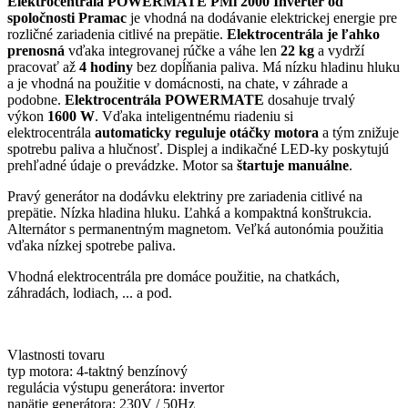
Elektrocentrála POWERMATE PMi 2000 Inverter od
spoločnosti Pramac
je vhodná na dodávanie elektrickej energie pre
rozličné zariadenia citlivé na prepätie.
Elektrocentrála je ľahko
prenosná
vďaka integrovanej rúčke a váhe len
22 kg
a vydrží
pracovať až
4 hodiny
bez dopĺňania paliva. Má nízku hladinu hluku
a je vhodná na použitie v domácnosti, na chate, v záhrade a
podobne.
Elektrocentrála POWERMATE
dosahuje trvalý
výkon
1600 W
. Vďaka inteligentnému riadeniu si
elektrocentrála
automaticky reguluje otáčky motora
a tým znižuje
spotrebu paliva a hlučnosť. Displej a indikačné LED-ky poskytujú
prehľadné údaje o prevádzke. Motor sa
štartuje manuálne
.
Pravý generátor na dodávku elektriny pre zariadenia citlivé na
prepätie. Nízka hladina hluku. Ľahká a kompaktná konštrukcia.
Alternátor s permanentným magnetom. Veľká autonómia použitia
vďaka nízkej spotrebe paliva.
Vhodná elektrocentrála pre domáce použitie, na chatkách,
záhradách, lodiach, ... a pod.
Vlastnosti tovaru
typ motora: 4-taktný benzínový
regulácia výstupu generátora: invertor
napätie generátora: 230V / 50Hz