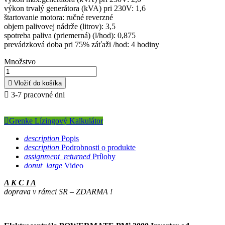
výkon trvalý generátora (kVA) pri 230V: 1,6
štartovanie motora: ručné reverzné
objem palivovej nádrže (litrov): 3,5
spotreba paliva (priemerná) (l/hod): 0,875
prevádzková doba pri 75% záťaži /hod: 4 hodiny
Množstvo

Vložiť do košíka

3-7 pracovné dni

Grenke Lízingový Kalkulátor
description
Popis
description
Podrobnosti o produkte
assignment_returned
Prílohy
donut_large
Video
A K C I A
doprava v rámci SR – ZDARMA !