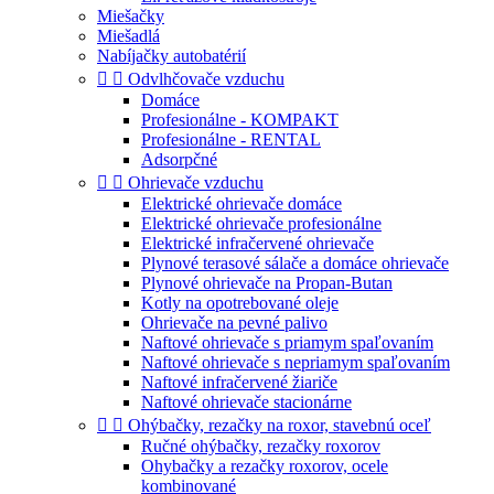
Miešačky
Miešadlá
Nabíjačky autobatérií


Odvlhčovače vzduchu
Domáce
Profesionálne - KOMPAKT
Profesionálne - RENTAL
Adsorpčné


Ohrievače vzduchu
Elektrické ohrievače domáce
Elektrické ohrievače profesionálne
Elektrické infračervené ohrievače
Plynové terasové sálače a domáce ohrievače
Plynové ohrievače na Propan-Butan
Kotly na opotrebované oleje
Ohrievače na pevné palivo
Naftové ohrievače s priamym spaľovaním
Naftové ohrievače s nepriamym spaľovaním
Naftové infračervené žiariče
Naftové ohrievače stacionárne


Ohýbačky, rezačky na roxor, stavebnú oceľ
Ručné ohýbačky, rezačky roxorov
Ohybačky a rezačky roxorov, ocele
kombinované