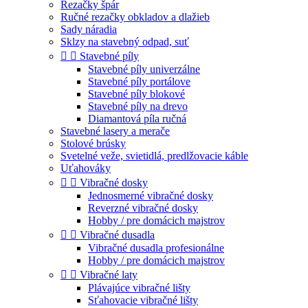
Rezačky špár
Ručné rezačky obkladov a dlažieb
Sady náradia
Sklzy na stavebný odpad, suť


Stavebné píly
Stavebné píly univerzálne
Stavebné píly portálove
Stavebné píly blokové
Stavebné píly na drevo
Diamantová píla ručná
Stavebné lasery a merače
Stolové brúsky
Svetelné veže, svietidlá, predlžovacie káble
Uťahováky


Vibračné dosky
Jednosmerné vibračné dosky
Reverzné vibračné dosky
Hobby / pre domácich majstrov


Vibračné dusadla
Vibračné dusadla profesionálne
Hobby / pre domácich majstrov


Vibračné laty
Plávajúce vibračné lišty
Sťahovacie vibračné lišty