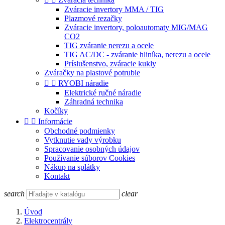
Zváracie invertory MMA / TIG
Plazmové rezačky
Zváracie invertory, poloautomaty MIG/MAG
CO2
TIG zváranie nerezu a ocele
TIG AC/DC - zváranie hliníka, nerezu a ocele
Príslušenstvo, zváracie kukly
Zváračky na plastové potrubie


RYOBI náradie
Elektrické ručné náradie
Záhradná technika
Kočíky


Informácie
Obchodné podmienky
Vytknutie vady výrobku
Spracovanie osobných údajov
Používanie súborov Cookies
Nákup na splátky
Kontakt
search
clear
Úvod
Elektrocentrály