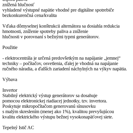
znížená hlučnosť
vyhladené výstupné napätie vhodné pre digitálne spotrebiče
bezkonkurenčná cena/kvalita
Vďaka dômyselnej konštrukcii alternátora sa dosiahla redukcia
hmotnosti, zníženie spotreby paliva a zníženie
hlučnosti v porovnaní s bežnými typmi generátorov.
Použitie
- elektrocentrála je určená predovšetkým na napájanie „jemnej“
techniky – počítačov, osvetlenia, ďalej je vhodná na napájanie
ručného náradia, a ďalších zariadení náchylných na výkyv napätia.
Výbava
Invertor
Stabilný elektrický výstup generátorov sa dosahuje
pomocou elektronickej riadiacej jednotky, tzv. invertora.
Poskytuje mikropočítačom generovanú sínusovku
s malým skreslením (menej ako 1%), kvalitou prevyšujúcou
kvalitu elektrického výstupu bežnej vysokonapäťovej siete.
Tepelný Istič AC