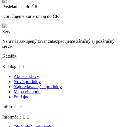
Posielame aj do ČR
Doručujeme kuriérom aj do ČR
Servis
Na u nás zakúpený tovar zabezpečujeme záručný aj pozáručný
servis
Katalóg
Katalóg


Akcie a zľavy
Nové produkty
Najpredávanejšie produkty
Mapa obchodu
Predajne
Informácie
Informácie


Obchodné podmienky