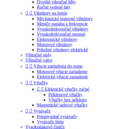
Dvojité vibračné lišty
Ručne vedené laty


Vibrátory na betón
Mechanické ponorné vibrátory
Meniče napätia a frekvencie
Vysokofrekvenčné vibrátory
Vysokofrekvenčné stropné
Elektronické vibrátory
Motorové vibrátory
Príložné vibrátory elektrické
Vibračné stoly
Vibračné valce


Vŕtacie zariadenia do zeme
Motorové vŕtacie zariadenie
Elektrické vŕtacie zariadenie


Vŕtačky


Elektrické vŕtačky ručné
Príklepové vŕtačky
Vŕtačky bez príklepu
Magnetické jadrové vŕtačky


Vysávače
Priemyselné vysávače
Vysávače lístia
Vysokotlakové čističe