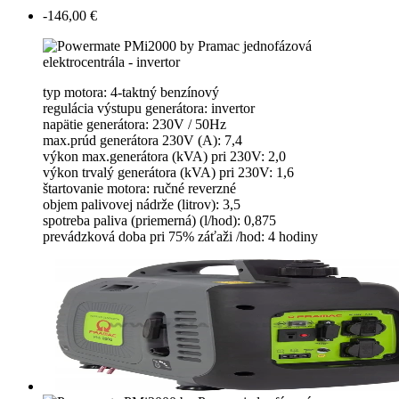
-146,00 €
typ motora: 4-taktný benzínový
regulácia výstupu generátora: invertor
napätie generátora: 230V / 50Hz
max.prúd generátora 230V (A): 7,4
výkon max.generátora (kVA) pri 230V: 2,0
výkon trvalý generátora (kVA) pri 230V: 1,6
štartovanie motora: ručné reverzné
objem palivovej nádrže (litrov): 3,5
spotreba paliva (priemerná) (l/hod): 0,875
prevádzková doba pri 75% záťaži /hod: 4 hodiny