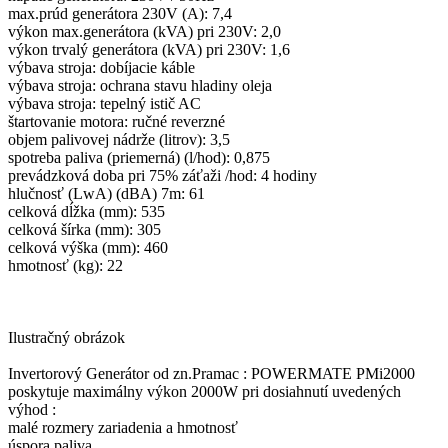
max.prúd generátora 230V (A): 7,4
výkon max.generátora (kVA) pri 230V: 2,0
výkon trvalý generátora (kVA) pri 230V: 1,6
výbava stroja: dobíjacie káble
výbava stroja: ochrana stavu hladiny oleja
výbava stroja: tepelný istič AC
štartovanie motora: ručné reverzné
objem palivovej nádrže (litrov): 3,5
spotreba paliva (priemerná) (l/hod): 0,875
prevádzková doba pri 75% záťaži /hod: 4 hodiny
hlučnosť (LwA) (dBA) 7m: 61
celková dĺžka (mm): 535
celková šírka (mm): 305
celková výška (mm): 460
hmotnosť (kg): 22
Ilustračný obrázok
Invertorový Generátor od zn.Pramac : POWERMATE PMi2000
poskytuje maximálny výkon 2000W pri dosiahnutí uvedených
výhod :
malé rozmery zariadenia a hmotnosť
úspora paliva