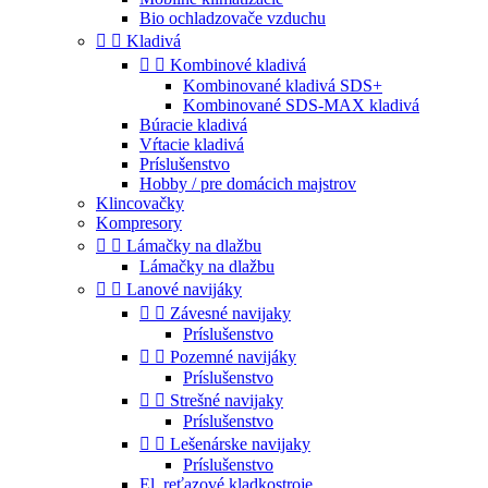
Bio ochladzovače vzduchu


Kladivá


Kombinové kladivá
Kombinované kladivá SDS+
Kombinované SDS-MAX kladivá
Búracie kladivá
Vŕtacie kladivá
Príslušenstvo
Hobby / pre domácich majstrov
Klincovačky
Kompresory


Lámačky na dlažbu
Lámačky na dlažbu


Lanové navijáky


Závesné navijaky
Príslušenstvo


Pozemné navijáky
Príslušenstvo


Strešné navijaky
Príslušenstvo


Lešenárske navijaky
Príslušenstvo
El. reťazové kladkostroje