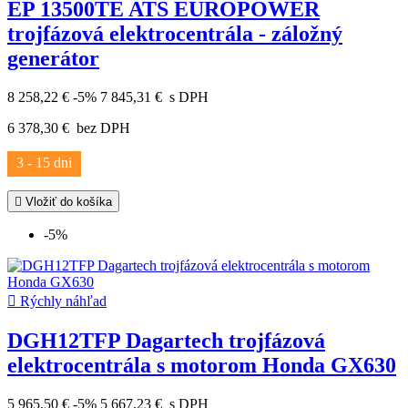
EP 13500TE ATS EUROPOWER
trojfázová elektrocentrála - záložný
generátor
8 258,22 €
-5%
7 845,31 €
s DPH
6 378,30 €
bez DPH
3 - 15 dni

Vložiť do košíka
-5%

Rýchly náhľad
DGH12TFP Dagartech trojfázová
elektrocentrála s motorom Honda GX630
5 965,50 €
-5%
5 667,23 €
s DPH