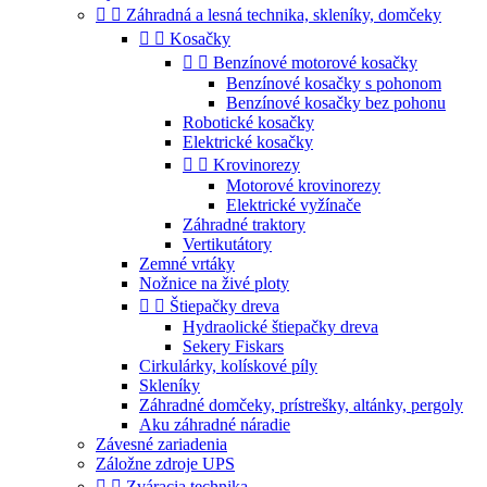


Záhradná a lesná technika, skleníky, domčeky


Kosačky


Benzínové motorové kosačky
Benzínové kosačky s pohonom
Benzínové kosačky bez pohonu
Robotické kosačky
Elektrické kosačky


Krovinorezy
Motorové krovinorezy
Elektrické vyžínače
Záhradné traktory
Vertikutátory
Zemné vrtáky
Nožnice na živé ploty


Štiepačky dreva
Hydraolické štiepačky dreva
Sekery Fiskars
Cirkulárky, kolískové píly
Skleníky
Záhradné domčeky, prístrešky, altánky, pergoly
Aku záhradné náradie
Závesné zariadenia
Záložne zdroje UPS


Zváracia technika