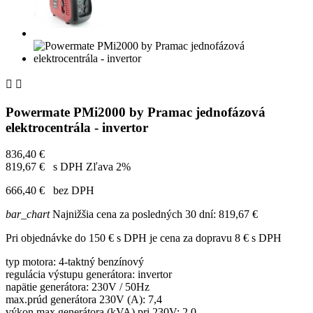


Powermate PMi2000 by Pramac jednofázová
elektrocentrála - invertor
836,40 €
819,67 €
s DPH
Zľava 2%
666,40 €
bez DPH
bar_chart
Najnižšia cena za posledných 30 dní:
819,67 €
Pri objednávke do 150 € s DPH je cena za dopravu 8 € s DPH
typ motora: 4-taktný benzínový
regulácia výstupu generátora: invertor
napätie generátora: 230V / 50Hz
max.prúd generátora 230V (A): 7,4
výkon max.generátora (kVA) pri 230V: 2,0