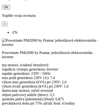
OK
Napíšte svoju recenziu
×
-2%
Powermate PMi2000 by Pramac jednofázová elektrocentrála -
invertor
typ motora: 4-taktný benzínový
regulácia výstupu generátora: invertor
napätie generátora: 230V / 50Hz
max.prúd generátora 230V (A): 7,4
výkon max.generátora (kVA) pri 230V: 2,0
výkon trvalý generátora (kVA) pri 230V: 1,6
štartovanie motora: ručné reverzné
objem palivovej nádrže (litrov): 3,5
spotreba paliva (priemerná) (l/hod): 0,875
prevádzková doba pri 75% záťaži /hod: 4 hodiny