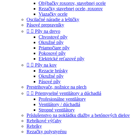
Ohýbačky roxorov, stavebnej ocele
Rezačky stavebnej ocele, roxorov
Viazačky ocele
Oscilačné náradie a leštičky
Pásové prepravníky


Píly na drevo
Chvostové píly
Okružné píly
Priamočiare píly
Pokosové píly
Elektrické reťazové píly


Píly na kov
Rezacie brúsky
Okružné píly
Pásové píly
Prestrihovače, nožnice na plech


Priemyselné ventilátory a dúchadlá
Profesionálne ventilátory
Ventilátory / dúchadlá
Stropné ventilátory
Príslušenstvo na pokládku dlažby a betónových dielov
Rebríkové výťahy
Rebríky
Rezačky polystyrénu