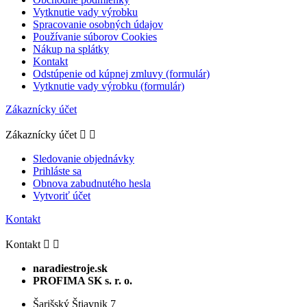
Vytknutie vady výrobku
Spracovanie osobných údajov
Používanie súborov Cookies
Nákup na splátky
Kontakt
Odstúpenie od kúpnej zmluvy (formulár)
Vytknutie vady výrobku (formulár)
Zákaznícky účet
Zákaznícky účet


Sledovanie objednávky
Prihláste sa
Obnova zabudnutého hesla
Vytvoriť účet
Kontakt
Kontakt


naradiestroje.sk
PROFIMA SK s. r. o.
Šarišský Štiavnik 7