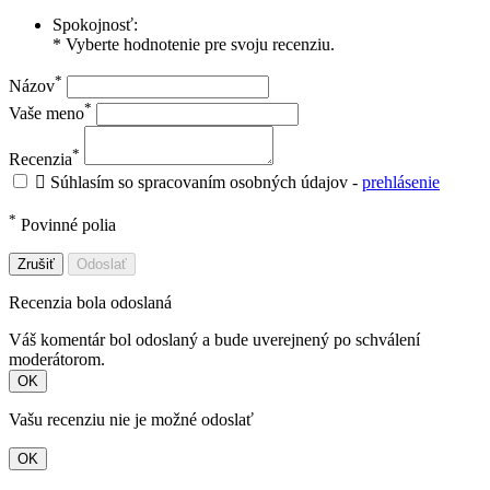
Spokojnosť:
* Vyberte hodnotenie pre svoju recenziu.
*
Názov
*
Vaše meno
*
Recenzia

Súhlasím so spracovaním osobných údajov -
prehlásenie
*
Povinné polia
Zrušiť
Odoslať
Recenzia bola odoslaná
Váš komentár bol odoslaný a bude uverejnený po schválení
moderátorom.
OK
Vašu recenziu nie je možné odoslať
OK