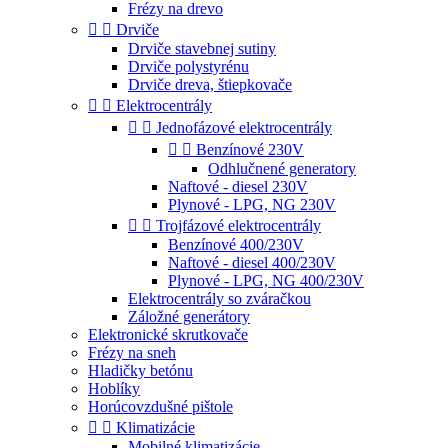
Frézy na drevo


Drviče
Drviče stavebnej sutiny
Drviče polystyrénu
Drviče dreva, štiepkovače


Elektrocentrály


Jednofázové elektrocentrály


Benzínové 230V
Odhlučnené generatory
Naftové - diesel 230V
Plynové - LPG, NG 230V


Trojfázové elektrocentrály
Benzínové 400/230V
Naftové - diesel 400/230V
Plynové - LPG, NG 400/230V
Elektrocentrály so zváračkou
Záložné generátory
Elektronické skrutkovače
Frézy na sneh
Hladičky betónu
Hoblíky
Horúcovzdušné pištole


Klimatizácie
Mobilné klimatizácie