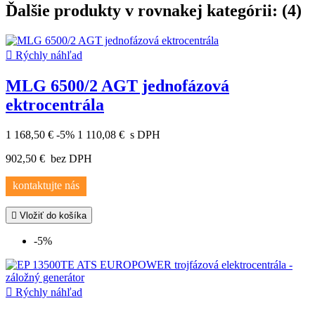
Ďalšie produkty v rovnakej kategórii: (4)

Rýchly náhľad
MLG 6500/2 AGT jednofázová
ektrocentrála
1 168,50 €
-5%
1 110,08 €
s DPH
902,50 €
bez DPH
kontaktujte nás

Vložiť do košíka
-5%

Rýchly náhľad