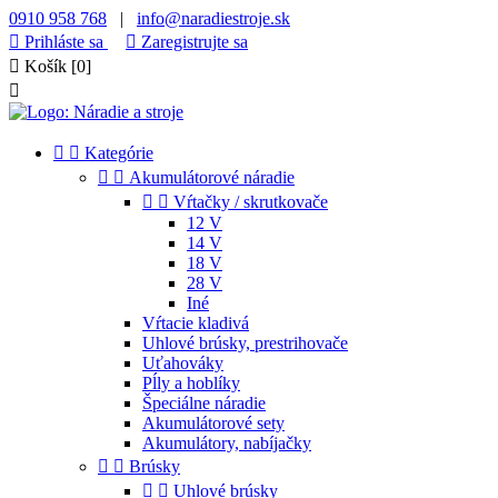
0910 958 768
|
info@naradiestroje.sk

Prihláste sa

Zaregistrujte sa

Košík
[0]



Kategórie


Akumulátorové náradie


Vŕtačky / skrutkovače
12 V
14 V
18 V
28 V
Iné
Vŕtacie kladivá
Uhlové brúsky, prestrihovače
Uťahováky
Pĺly a hoblíky
Špeciálne náradie
Akumulátorové sety
Akumulátory, nabíjačky


Brúsky


Uhlové brúsky