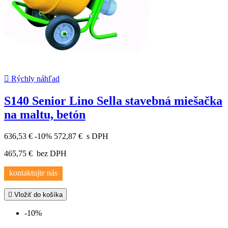

Rýchly náhľad
S140 Senior Lino Sella stavebná miešačka
na maltu, betón
636,53 €
-10%
572,87 €
s DPH
465,75 €
bez DPH
kontaktujte nás

Vložiť do košíka
-10%