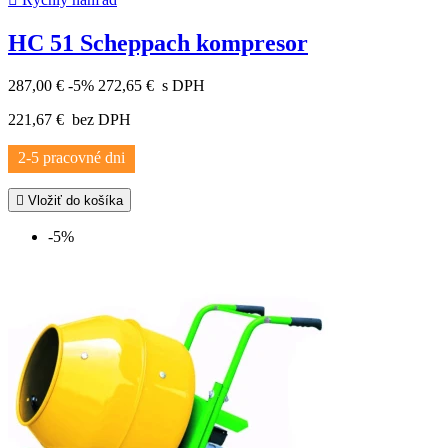
HC 51 Scheppach kompresor
287,00 €
-5%
272,65 €
s DPH
221,67 €
bez DPH
2-5 pracovné dni

Vložiť do košíka
-5%