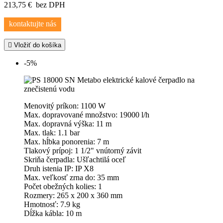
213,75 €
bez DPH
kontaktujte nás

Vložiť do košíka
-5%
Menovitý príkon: 1100 W
Max. dopravované množstvo: 19000 l/h
Max. dopravná výška: 11 m
Max. tlak: 1.1 bar
Max. hĺbka ponorenia: 7 m
Tlakový prípoj: 1 1/2" vnútorný závit
Skriňa čerpadla: Ušľachtilá oceľ
Druh istenia IP: IP X8
Max. veľkosť zrna do: 35 mm
Počet obežných kolies: 1
Rozmery: 265 x 200 x 360 mm
Hmotnosť: 7.9 kg
Dĺžka kábla: 10 m