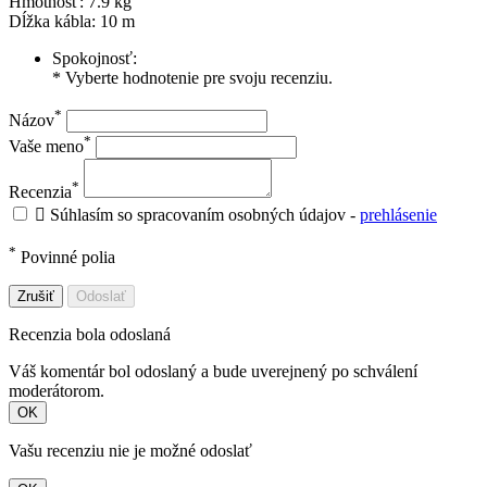
Hmotnosť: 7.9 kg
Dĺžka kábla: 10 m
Spokojnosť:
* Vyberte hodnotenie pre svoju recenziu.
*
Názov
*
Vaše meno
*
Recenzia

Súhlasím so spracovaním osobných údajov -
prehlásenie
*
Povinné polia
Zrušiť
Odoslať
Recenzia bola odoslaná
Váš komentár bol odoslaný a bude uverejnený po schválení
moderátorom.
OK
Vašu recenziu nie je možné odoslať