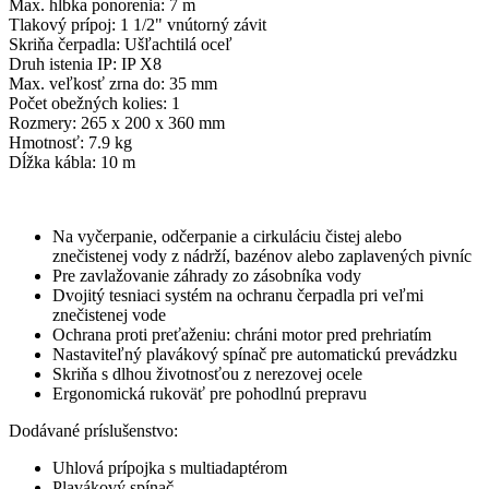
Max. hĺbka ponorenia: 7 m
Tlakový prípoj: 1 1/2" vnútorný závit
Skriňa čerpadla: Ušľachtilá oceľ
Druh istenia IP: IP X8
Max. veľkosť zrna do: 35 mm
Počet obežných kolies: 1
Rozmery: 265 x 200 x 360 mm
Hmotnosť: 7.9 kg
Dĺžka kábla: 10 m
Na vyčerpanie, odčerpanie a cirkuláciu čistej alebo
znečistenej vody z nádrží, bazénov alebo zaplavených pivníc
Pre zavlažovanie záhrady zo zásobníka vody
Dvojitý tesniaci systém na ochranu čerpadla pri veľmi
znečistenej vode
Ochrana proti preťaženiu: chráni motor pred prehriatím
Nastaviteľný plavákový spínač pre automatickú prevádzku
Skriňa s dlhou životnosťou z nerezovej ocele
Ergonomická rukoväť pre pohodlnú prepravu
Dodávané príslušenstvo:
Uhlová prípojka s multiadaptérom
Plavákový spínač