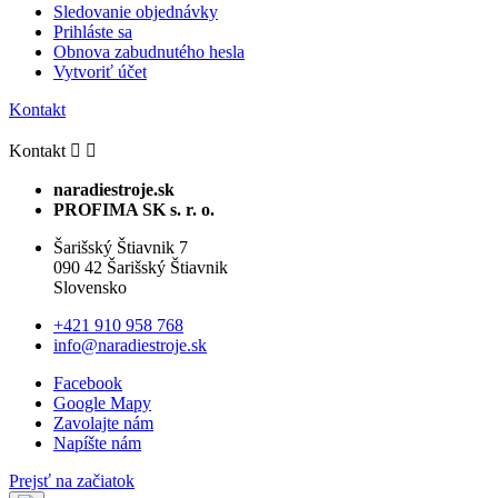
Sledovanie objednávky
Prihláste sa
Obnova zabudnutého hesla
Vytvoriť účet
Kontakt
Kontakt


naradiestroje.sk
PROFIMA SK s. r. o.
Šarišský Štiavnik 7
090 42 Šarišský Štiavnik
Slovensko
+421 910 958 768
info@naradiestroje.sk
Facebook
Google Mapy
Zavolajte nám
Napíšte nám
Prejsť na začiatok