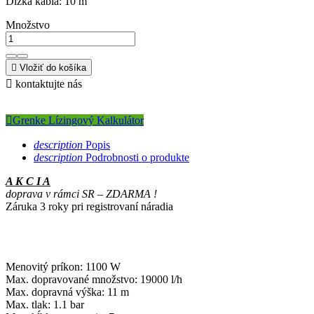
Dĺžka kábla: 10 m
Množstvo

Vložiť do košíka

kontaktujte nás

Grenke Lízingový Kalkulátor
description
Popis
description
Podrobnosti o produkte
A K C I A
doprava v rámci SR – ZDARMA !
Záruka 3 roky pri registrovaní náradia
Menovitý príkon: 1100 W
Max. dopravované množstvo: 19000 l/h
Max. dopravná výška: 11 m
Max. tlak: 1.1 bar