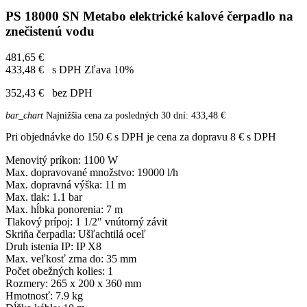
PS 18000 SN Metabo elektrické kalové čerpadlo na
znečistenú vodu
481,65 €
433,48 €
s DPH
Zľava 10%
352,43 €
bez DPH
bar_chart
Najnižšia cena za posledných 30 dní:
433,48 €
Pri objednávke do 150 € s DPH je cena za dopravu 8 € s DPH
Menovitý príkon: 1100 W
Max. dopravované množstvo: 19000 l/h
Max. dopravná výška: 11 m
Max. tlak: 1.1 bar
Max. hĺbka ponorenia: 7 m
Tlakový prípoj: 1 1/2" vnútorný závit
Skriňa čerpadla: Ušľachtilá oceľ
Druh istenia IP: IP X8
Max. veľkosť zrna do: 35 mm
Počet obežných kolies: 1
Rozmery: 265 x 200 x 360 mm
Hmotnosť: 7.9 kg