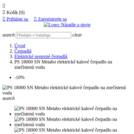


Košík
[0]

Prihláste sa

Zaregistrujte sa
search
clear
Úvod
Čerpadlá
Elektrické ponorné čerpadlá
PS 18000 SN Metabo elektrické kalové čerpadlo na
znečistenú vodu
-10%
search