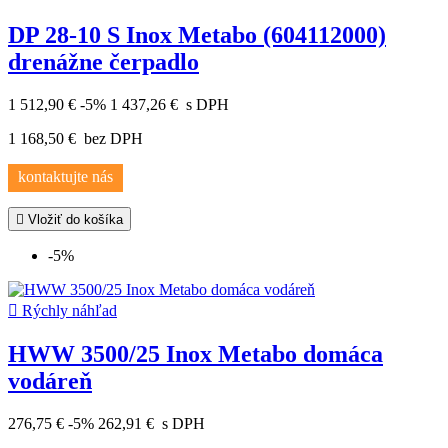
DP 28-10 S Inox Metabo (604112000)
drenážne čerpadlo
1 512,90 €
-5%
1 437,26 €
s DPH
1 168,50 €
bez DPH
kontaktujte nás

Vložiť do košíka
-5%

Rýchly náhľad
HWW 3500/25 Inox Metabo domáca
vodáreň
276,75 €
-5%
262,91 €
s DPH