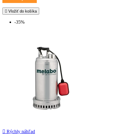

Vložiť do košíka
-35%

Rýchly náhľad