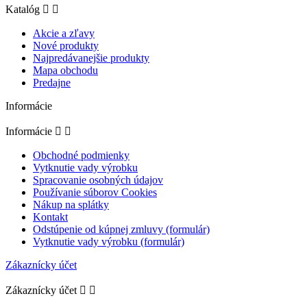
Katalóg


Akcie a zľavy
Nové produkty
Najpredávanejšie produkty
Mapa obchodu
Predajne
Informácie
Informácie


Obchodné podmienky
Vytknutie vady výrobku
Spracovanie osobných údajov
Používanie súborov Cookies
Nákup na splátky
Kontakt
Odstúpenie od kúpnej zmluvy (formulár)
Vytknutie vady výrobku (formulár)
Zákaznícky účet
Zákaznícky účet

