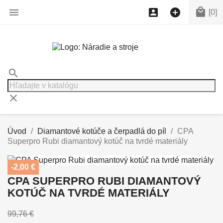




[0]
search
clear
Úvod
Diamantové kotúče a čerpadlá do píl
CPA
Superpro Rubi diamantový kotúč na tvrdé materiály
-2,00 €
CPA SUPERPRO RUBI DIAMANTOVÝ
KOTÚČ NA TVRDÉ MATERIÁLY
99,76 €