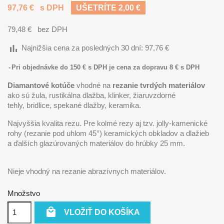
97,76 €
s DPH
UŠETRÍTE 2,00 €
79,48 €
bez DPH
bar_chart
Najnižšia cena za posledných 30 dní:
97,76 €
Pri objednávke do 150 € s DPH je cena za dopravu 8 € s DPH
Diamantové kotúče
vhodné na
rezanie tvrdých materiálov
ako sú žula, rustikálna dlažba, klinker, žiaruvzdorné
tehly, bridlice, spekané dlažby, keramika.
Najvyššia kvalita rezu. Pre kolmé rezy aj tzv. jolly-kamenické
rohy (rezanie pod uhlom 45°) keramických obkladov a dlažieb
a ďalších glazúrovaných materiálov do hrúbky 25 mm.
Nieje vhodný na rezanie abrazívnych materiálov.
Množstvo

VLOŽIŤ DO KOŠÍKA