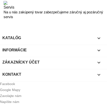
Servis
Na u nás zakúpený tovar zabezpečujeme záručný aj pozáručný
servis

KATALÓG

INFORMÁCIE

ZÁKAZNÍCKY ÚČET

KONTAKT
Facebook
Google Mapy
Zavolajte nám
Napíšte nám