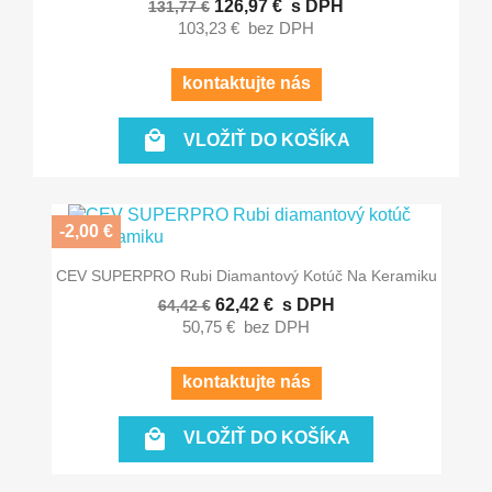
126,97 €
s DPH
131,77 €
103,23 €
bez DPH
kontaktujte nás

VLOŽIŤ DO KOŠÍKA
-2,00 €
CEV SUPERPRO Rubi Diamantový Kotúč Na Keramiku
62,42 €
s DPH
64,42 €
50,75 €
bez DPH
kontaktujte nás

VLOŽIŤ DO KOŠÍKA