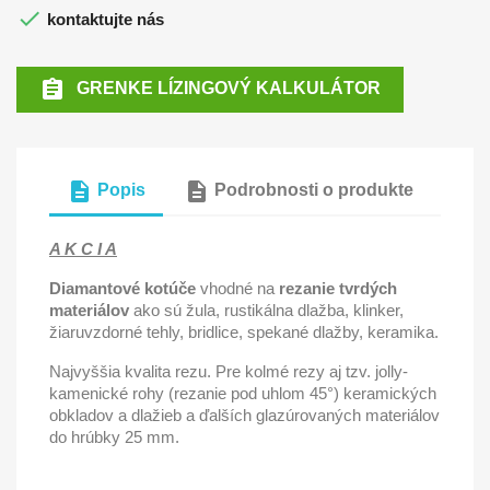

kontaktujte nás

GRENKE LÍZINGOVÝ KALKULÁTOR
description
description
Popis
Podrobnosti o produkte
A K C I A
Diamantové kotúče
vhodné na
rezanie tvrdých
materiálov
ako sú žula, rustikálna dlažba, klinker,
žiaruvzdorné tehly, bridlice, spekané dlažby, keramika.
Najvyššia kvalita rezu. Pre kolmé rezy aj tzv. jolly-
kamenické rohy (rezanie pod uhlom 45°) keramických
obkladov a dlažieb a ďalších glazúrovaných materiálov
do hrúbky 25 mm.