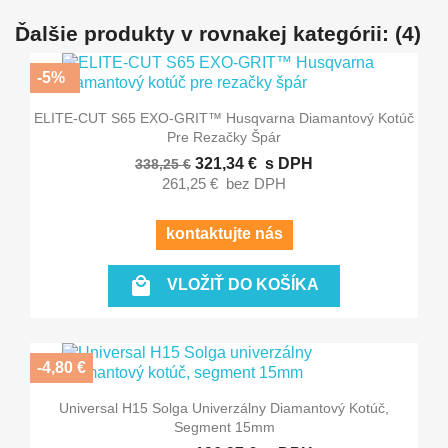
Ďalšie produkty v rovnakej kategórii: (4)
-5%
ELITE-CUT S65 EXO-GRIT™ Husqvarna Diamantový Kotúč
Pre Rezačky Špár
321,34 €
s DPH
338,25 €
261,25 €
bez DPH
kontaktujte nás

VLOŽIŤ DO KOŠÍKA
-4,80 €
Universal H15 Solga Univerzálny Diamantový Kotúč,
Segment 15mm