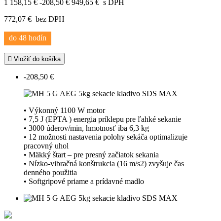
1 158,15 €
-208,50 €
949,65 €
s DPH
772,07 €
bez DPH
do 48 hodín

Vložiť do košíka
-208,50 €
• Výkonný 1100 W motor
• 7,5 J (EPTA ) energia príklepu pre ľahké sekanie
• 3000 úderov/min, hmotnosť iba 6,3 kg
• 12 možnosti nastavenia polohy sekáča optimalizuje
pracovný uhol
• Mäkký štart – pre presný začiatok sekania
• Nízko-vibračná konštrukcia (16 m/s2) zvyšuje čas
denného použitia
• Softgripové priame a prídavné madlo