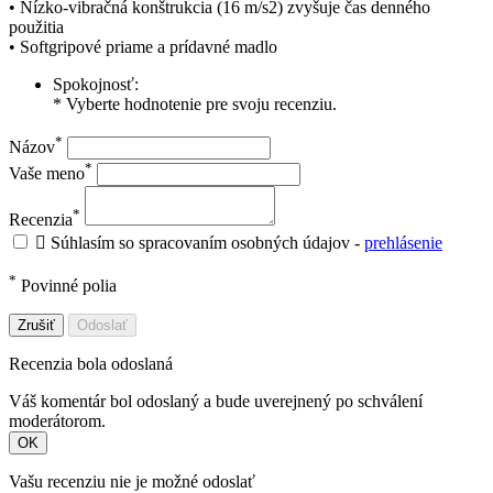
• Nízko-vibračná konštrukcia (16 m/s2) zvyšuje čas denného
použitia
• Softgripové priame a prídavné madlo
Spokojnosť:
* Vyberte hodnotenie pre svoju recenziu.
*
Názov
*
Vaše meno
*
Recenzia

Súhlasím so spracovaním osobných údajov -
prehlásenie
*
Povinné polia
Zrušiť
Odoslať
Recenzia bola odoslaná
Váš komentár bol odoslaný a bude uverejnený po schválení
moderátorom.
OK
Vašu recenziu nie je možné odoslať