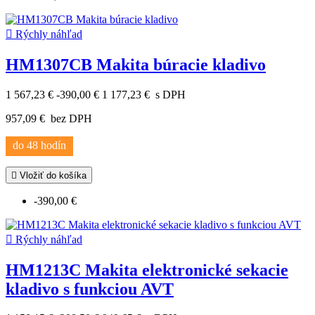

Rýchly náhľad
HM1307CB Makita búracie kladivo
1 567,23 €
-390,00 €
1 177,23 €
s DPH
957,09 €
bez DPH
do 48 hodín

Vložiť do košíka
-390,00 €

Rýchly náhľad
HM1213C Makita elektronické sekacie
kladivo s funkciou AVT