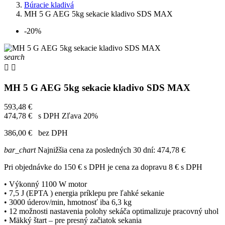
Búracie kladivá
MH 5 G AEG 5kg sekacie kladivo SDS MAX
-20%
search


MH 5 G AEG 5kg sekacie kladivo SDS MAX
593,48 €
474,78 €
s DPH
Zľava 20%
386,00 €
bez DPH
bar_chart
Najnižšia cena za posledných 30 dní:
474,78 €
Pri objednávke do 150 € s DPH je cena za dopravu 8 € s DPH
• Výkonný 1100 W motor
• 7,5 J (EPTA ) energia príklepu pre ľahké sekanie
• 3000 úderov/min, hmotnosť iba 6,3 kg
• 12 možnosti nastavenia polohy sekáča optimalizuje pracovný uhol
• Mäkký štart – pre presný začiatok sekania