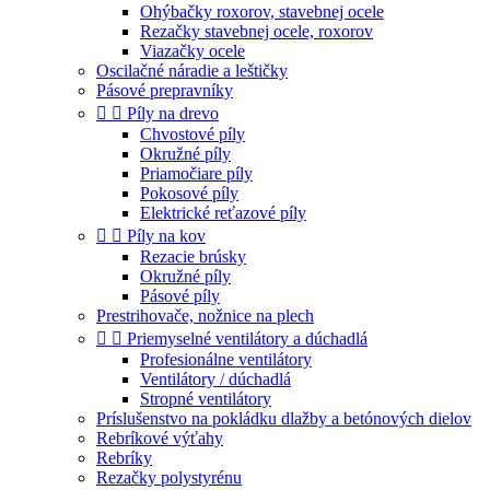
Ohýbačky roxorov, stavebnej ocele
Rezačky stavebnej ocele, roxorov
Viazačky ocele
Oscilačné náradie a leštičky
Pásové prepravníky


Píly na drevo
Chvostové píly
Okružné píly
Priamočiare píly
Pokosové píly
Elektrické reťazové píly


Píly na kov
Rezacie brúsky
Okružné píly
Pásové píly
Prestrihovače, nožnice na plech


Priemyselné ventilátory a dúchadlá
Profesionálne ventilátory
Ventilátory / dúchadlá
Stropné ventilátory
Príslušenstvo na pokládku dlažby a betónových dielov
Rebríkové výťahy
Rebríky
Rezačky polystyrénu