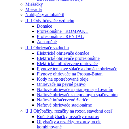
Miešačky
Miešadlá
Nabíjačky autobatérií


Odvlhčovače vzduchu
Domáce
Profesionálne - KOMPAKT
Profesionálne - RENTAL
Adsorpčné


Ohrievače vzduchu
Elektrické ohrievače domáce
Elektrické ohrievače profesionálne
Elektrické infračervené ohrievače
Plynové terasové sálače a domáce ohrievače
Plynové ohrievače na Propan-Butan
Kotly na opotrebované oleje
Ohrievače na pevné palivo
Naftové ohrievače s priamym spaľovaním
Naftové ohrievače s nepriamym spaľovaním
Naftové infračervené žiariče
Naftové ohrievače stacionárne


Ohýbačky, rezačky na roxor, stavebnú oceľ
Ručné ohýbačky, rezačky roxorov
Ohybačky a rezačky roxorov, ocele
kombinované