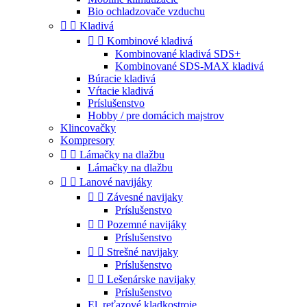
Bio ochladzovače vzduchu


Kladivá


Kombinové kladivá
Kombinované kladivá SDS+
Kombinované SDS-MAX kladivá
Búracie kladivá
Vŕtacie kladivá
Príslušenstvo
Hobby / pre domácich majstrov
Klincovačky
Kompresory


Lámačky na dlažbu
Lámačky na dlažbu


Lanové navijáky


Závesné navijaky
Príslušenstvo


Pozemné navijáky
Príslušenstvo


Strešné navijaky
Príslušenstvo


Lešenárske navijaky
Príslušenstvo
El. reťazové kladkostroje