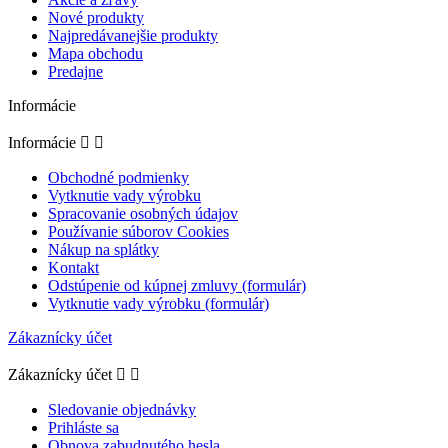
Nové produkty
Najpredávanejšie produkty
Mapa obchodu
Predajne
Informácie
Informácie


Obchodné podmienky
Vytknutie vady výrobku
Spracovanie osobných údajov
Používanie súborov Cookies
Nákup na splátky
Kontakt
Odstúpenie od kúpnej zmluvy (formulár)
Vytknutie vady výrobku (formulár)
Zákaznícky účet
Zákaznícky účet


Sledovanie objednávky
Prihláste sa
Obnova zabudnutého hesla