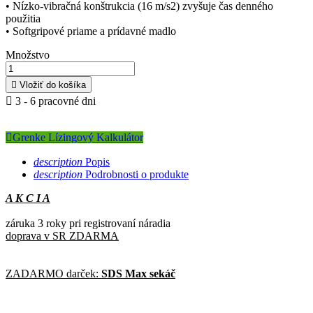
• Nízko-vibračná konštrukcia (16 m/s2) zvyšuje čas denného
použitia
• Softgripové priame a prídavné madlo
Množstvo

Vložiť do košíka

3 - 6 pracovné dni

Grenke Lízingový Kalkulátor
description
Popis
description
Podrobnosti o produkte
A K C I A
záruka 3 roky pri registrovaní náradia
doprava v SR ZDARMA
ZADARMO darček:
SDS Max sekáč