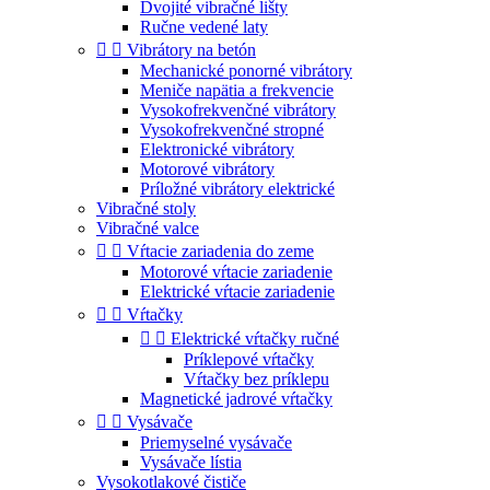
Dvojité vibračné lišty
Ručne vedené laty


Vibrátory na betón
Mechanické ponorné vibrátory
Meniče napätia a frekvencie
Vysokofrekvenčné vibrátory
Vysokofrekvenčné stropné
Elektronické vibrátory
Motorové vibrátory
Príložné vibrátory elektrické
Vibračné stoly
Vibračné valce


Vŕtacie zariadenia do zeme
Motorové vŕtacie zariadenie
Elektrické vŕtacie zariadenie


Vŕtačky


Elektrické vŕtačky ručné
Príklepové vŕtačky
Vŕtačky bez príklepu
Magnetické jadrové vŕtačky


Vysávače
Priemyselné vysávače
Vysávače lístia
Vysokotlakové čističe