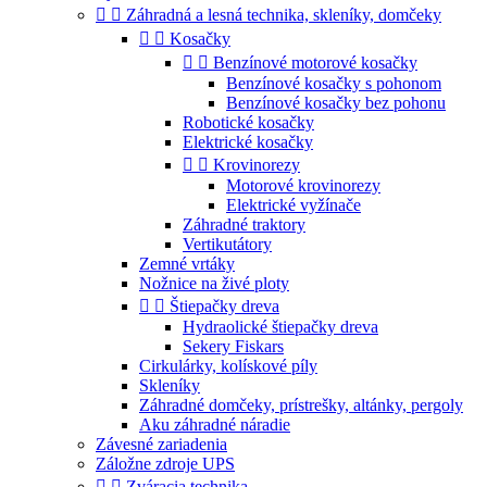


Záhradná a lesná technika, skleníky, domčeky


Kosačky


Benzínové motorové kosačky
Benzínové kosačky s pohonom
Benzínové kosačky bez pohonu
Robotické kosačky
Elektrické kosačky


Krovinorezy
Motorové krovinorezy
Elektrické vyžínače
Záhradné traktory
Vertikutátory
Zemné vrtáky
Nožnice na živé ploty


Štiepačky dreva
Hydraolické štiepačky dreva
Sekery Fiskars
Cirkulárky, kolískové píly
Skleníky
Záhradné domčeky, prístrešky, altánky, pergoly
Aku záhradné náradie
Závesné zariadenia
Záložne zdroje UPS


Zváracia technika