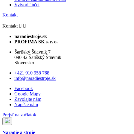
Vytvoriť účet
Kontakt
Kontakt


naradiestroje.sk
PROFIMA SK s. r. o.
Šarišský Štiavnik 7
090 42 Šarišský Štiavnik
Slovensko
+421 910 958 768
info@naradiestroje.sk
Facebook
Google Mapy
Zavolajte nám
Napíšte nám
Prejsť na začiatok
Náradie a stroje