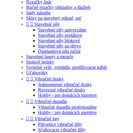
Rezačky špár
Ručné rezačky obkladov a dlažieb
Sady náradia
Sklzy na stavebný odpad, suť


Stavebné píly
Stavebné píly univerzálne
Stavebné píly portálove
Stavebné píly blokové
Stavebné píly na drevo
Diamantová píla ručná
Stavebné lasery a merače
Stolové brúsky
Svetelné veže, svietidlá, predlžovacie káble
Uťahováky


Vibračné dosky
Jednosmerné vibračné dosky
Reverzné vibračné dosky
Hobby / pre domácich majstrov


Vibračné dusadla
Vibračné dusadla profesionálne
Hobby / pre domácich majstrov


Vibračné laty
Plávajúce vibračné lišty
Sťahovacie vibračné lišty