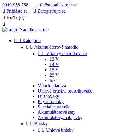
0910 958 768
|
info@naradiestroje.sk

Prihláste sa

Zaregistrujte sa

Košík
[0]



Kategórie


Akumulátorové náradie


Vŕtačky / skrutkovače
12 V
14 V
18 V
28 V
Iné
Vŕtacie kladivá
Uhlové brúsky, prestrihovače
Uťahováky
Pĺly a hoblíky
Špeciálne náradie
Akumulátorové sety
Akumulátory, nabíjačky


Brúsky


Uhlové brúsky