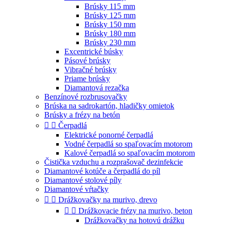
Brúsky 115 mm
Brúsky 125 mm
Brúsky 150 mm
Brúsky 180 mm
Brúsky 230 mm
Excentrické búsky
Pásové brúsky
Vibračné brúsky
Priame brúsky
Diamantová rezačka
Benzínové rozbrusovačky
Brúska na sadrokartón, hladičky omietok
Brúsky a frézy na betón


Čerpadlá
Elektrické ponorné čerpadlá
Vodné čerpadlá so spaľovacím motorom
Kalové čerpadlá so spaľovacím motorom
Čistička vzduchu a rozprašovač dezinfekcie
Diamantové kotúče a čerpadlá do píl
Diamantové stolové píly
Diamantové vŕtačky


Drážkovačky na murivo, drevo


Drážkovacie frézy na murivo, beton
Drážkovačky na hotovú drážku