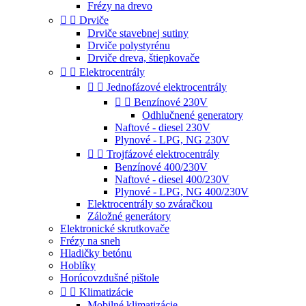
Frézy na drevo


Drviče
Drviče stavebnej sutiny
Drviče polystyrénu
Drviče dreva, štiepkovače


Elektrocentrály


Jednofázové elektrocentrály


Benzínové 230V
Odhlučnené generatory
Naftové - diesel 230V
Plynové - LPG, NG 230V


Trojfázové elektrocentrály
Benzínové 400/230V
Naftové - diesel 400/230V
Plynové - LPG, NG 400/230V
Elektrocentrály so zváračkou
Záložné generátory
Elektronické skrutkovače
Frézy na sneh
Hladičky betónu
Hoblíky
Horúcovzdušné pištole


Klimatizácie
Mobilné klimatizácie