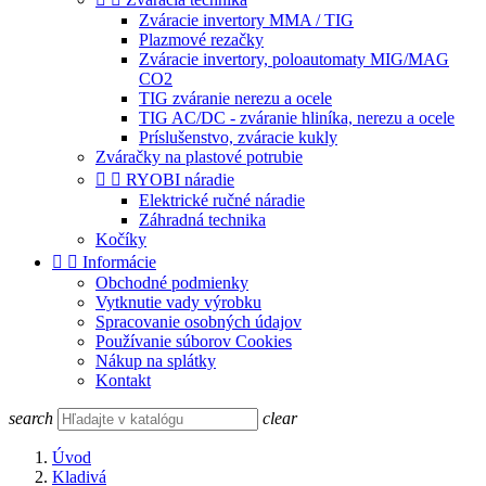
Zváracie invertory MMA / TIG
Plazmové rezačky
Zváracie invertory, poloautomaty MIG/MAG
CO2
TIG zváranie nerezu a ocele
TIG AC/DC - zváranie hliníka, nerezu a ocele
Príslušenstvo, zváracie kukly
Zváračky na plastové potrubie


RYOBI náradie
Elektrické ručné náradie
Záhradná technika
Kočíky


Informácie
Obchodné podmienky
Vytknutie vady výrobku
Spracovanie osobných údajov
Používanie súborov Cookies
Nákup na splátky
Kontakt
search
clear
Úvod
Kladivá