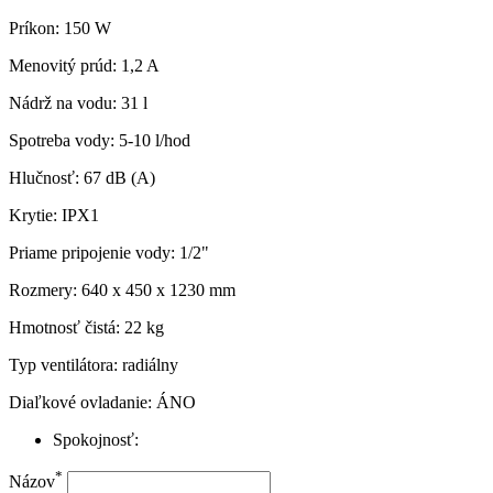
Príkon: 150 W
Menovitý
prúd
: 1,2 A
Nádrž na vodu: 31 l
Spotreba vody: 5-10 l/hod
Hlučnosť: 67 dB (A)
Krytie: IPX1
Priame
pripojenie vody
: 1/2"
Rozmery: 640 x 450 x 1230 mm
Hmotnosť čistá: 22 kg
Typ
ventilátora
: radiálny
Diaľkové ovladanie: ÁNO
Spokojnosť:
*
Názov