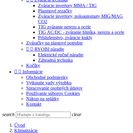
Zváracie invertory MMA / TIG
Plazmové rezačky
Zváracie invertory, poloautomaty MIG/MAG
CO2
TIG zváranie nerezu a ocele
TIG AC/DC - zváranie hliníka, nerezu a ocele
Príslušenstvo, zváracie kukly
Zváračky na plastové potrubie


RYOBI náradie
Elektrické ručné náradie
Záhradná technika
Kočíky


Informácie
Obchodné podmienky
Vytknutie vady výrobku
Spracovanie osobných údajov
Používanie súborov Cookies
Nákup na splátky
Kontakt
search
clear
Úvod
Klimatizácie