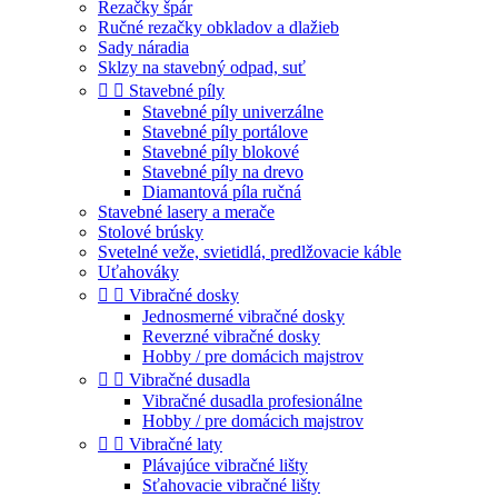
Rezačky špár
Ručné rezačky obkladov a dlažieb
Sady náradia
Sklzy na stavebný odpad, suť


Stavebné píly
Stavebné píly univerzálne
Stavebné píly portálove
Stavebné píly blokové
Stavebné píly na drevo
Diamantová píla ručná
Stavebné lasery a merače
Stolové brúsky
Svetelné veže, svietidlá, predlžovacie káble
Uťahováky


Vibračné dosky
Jednosmerné vibračné dosky
Reverzné vibračné dosky
Hobby / pre domácich majstrov


Vibračné dusadla
Vibračné dusadla profesionálne
Hobby / pre domácich majstrov


Vibračné laty
Plávajúce vibračné lišty
Sťahovacie vibračné lišty