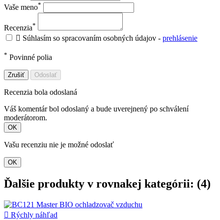
*
Vaše meno
*
Recenzia

Súhlasím so spracovaním osobných údajov -
prehlásenie
*
Povinné polia
Zrušiť
Odoslať
Recenzia bola odoslaná
Váš komentár bol odoslaný a bude uverejnený po schválení
moderátorom.
OK
Vašu recenziu nie je možné odoslať
OK
Ďalšie produkty v rovnakej kategórii: (4)

Rýchly náhľad