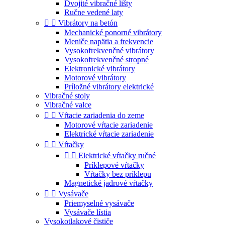
Dvojité vibračné lišty
Ručne vedené laty


Vibrátory na betón
Mechanické ponorné vibrátory
Meniče napätia a frekvencie
Vysokofrekvenčné vibrátory
Vysokofrekvenčné stropné
Elektronické vibrátory
Motorové vibrátory
Príložné vibrátory elektrické
Vibračné stoly
Vibračné valce


Vŕtacie zariadenia do zeme
Motorové vŕtacie zariadenie
Elektrické vŕtacie zariadenie


Vŕtačky


Elektrické vŕtačky ručné
Príklepové vŕtačky
Vŕtačky bez príklepu
Magnetické jadrové vŕtačky


Vysávače
Priemyselné vysávače
Vysávače lístia
Vysokotlakové čističe