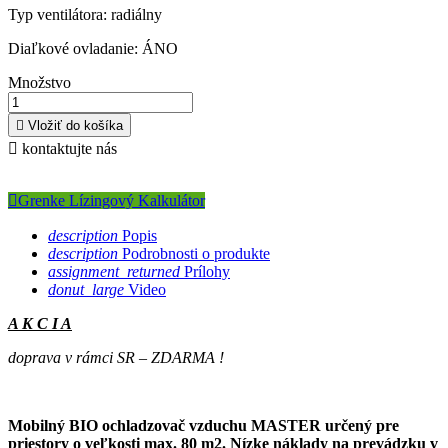
Typ
ventilátora
: radiálny
Diaľkové ovladanie: ÁNO
Množstvo

Vložiť do košíka

kontaktujte nás

Grenke Lízingový Kalkulátor
description
Popis
description
Podrobnosti o produkte
assignment_returned
Prílohy
donut_large
Video
A K C I A
doprava v rámci SR – ZDARMA !
Mobilný
BIO ochladzovač vzduchu MASTER určený pre
priestory o veľkosti max. 80 m2. Nízke náklady na prevádzku v