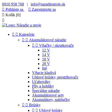
0910 958 768
|
info@naradiestroje.sk

Prihláste sa

Zaregistrujte sa

Košík
[0]



Kategórie


Akumulátorové náradie


Vŕtačky / skrutkovače
12 V
14 V
18 V
28 V
Iné
Vŕtacie kladivá
Uhlové brúsky, prestrihovače
Uťahováky
Pĺly a hoblíky
Špeciálne náradie
Akumulátorové sety
Akumulátory, nabíjačky


Brúsky


Uhlové brúsky