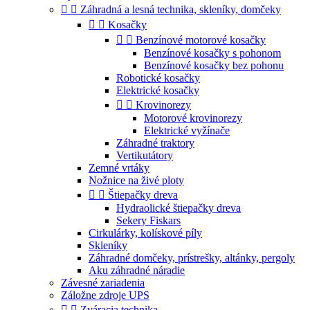


Záhradná a lesná technika, skleníky, domčeky


Kosačky


Benzínové motorové kosačky
Benzínové kosačky s pohonom
Benzínové kosačky bez pohonu
Robotické kosačky
Elektrické kosačky


Krovinorezy
Motorové krovinorezy
Elektrické vyžínače
Záhradné traktory
Vertikutátory
Zemné vrtáky
Nožnice na živé ploty


Štiepačky dreva
Hydraolické štiepačky dreva
Sekery Fiskars
Cirkulárky, kolískové píly
Skleníky
Záhradné domčeky, prístrešky, altánky, pergoly
Aku záhradné náradie
Závesné zariadenia
Záložne zdroje UPS


Zváracia technika