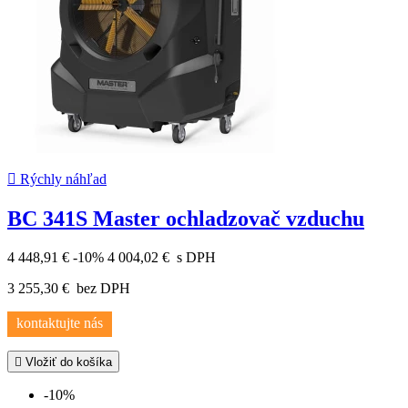

Rýchly náhľad
BC 341S Master ochladzovač vzduchu
4 448,91 €
-10%
4 004,02 €
s DPH
3 255,30 €
bez DPH
kontaktujte nás

Vložiť do košíka
-10%