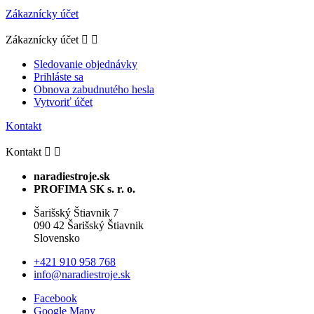
Zákaznícky účet
Zákaznícky účet


Sledovanie objednávky
Prihláste sa
Obnova zabudnutého hesla
Vytvoriť účet
Kontakt
Kontakt


naradiestroje.sk
PROFIMA SK s. r. o.
Šarišský Štiavnik 7
090 42 Šarišský Štiavnik
Slovensko
+421 910 958 768
info@naradiestroje.sk
Facebook
Google Mapy