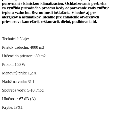
porovnaní s klasickou klimatizáciou. Ochladzovanie prebieha
za využitia prírodného procesu kedy odparovanie vody znižuje
teplotu vzduchu. Bez nutnosti inštalácie. Vhodné aj pre
alergikov a astmatikov. Ideálne pre chladenie otvorených
priestorov: kancelárií, reštaurácií, dielní, posilňovní atd.
Technické údaje:
Prietok vzduchu: 4000 m3
Určené do priestoru: 80 m2
Príkon: 150 W
Menovitý
prúd
: 1,2 A
Nádrž na vodu: 31 l
Spotreba vody: 5-10 l/hod
Hlučnosť: 67 dB (A)
Krytie: IPX1