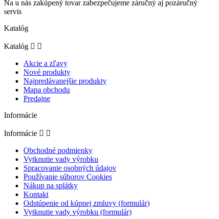
Na u nás zakúpený tovar zabezpečujeme záručný aj pozáručný
servis
Katalóg
Katalóg


Akcie a zľavy
Nové produkty
Najpredávanejšie produkty
Mapa obchodu
Predajne
Informácie
Informácie


Obchodné podmienky
Vytknutie vady výrobku
Spracovanie osobných údajov
Používanie súborov Cookies
Nákup na splátky
Kontakt
Odstúpenie od kúpnej zmluvy (formulár)
Vytknutie vady výrobku (formulár)