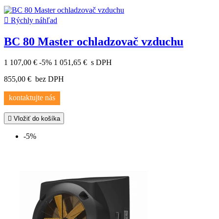

Rýchly náhľad
BC 80 Master ochladzovač vzduchu
1 107,00 €
-5%
1 051,65 €
s DPH
855,00 €
bez DPH
kontaktujte nás

Vložiť do košíka
-5%