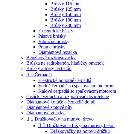
Brúsky 115 mm
Brúsky 125 mm
Brúsky 150 mm
Brúsky 180 mm
Brúsky 230 mm
Excentrické búsky
Pásové brúsky
Vibračné brúsky
Priame brúsky
Diamantová rezačka
Benzínové rozbrusovačky
Brúska na sadrokartón, hladičky omietok
Brúsky a frézy na betón


Čerpadlá
Elektrické ponorné čerpadlá
Vodné čerpadlá so spaľovacím motorom
Kalové čerpadlá so spaľovacím motorom
Čistička vzduchu a rozprašovač dezinfekcie
Diamantové kotúče a čerpadlá do píl
Diamantové stolové píly
Diamantové vŕtačky


Drážkovačky na murivo, drevo


Drážkovacie frézy na murivo, beton
Drážkovačky na hotovú drážku