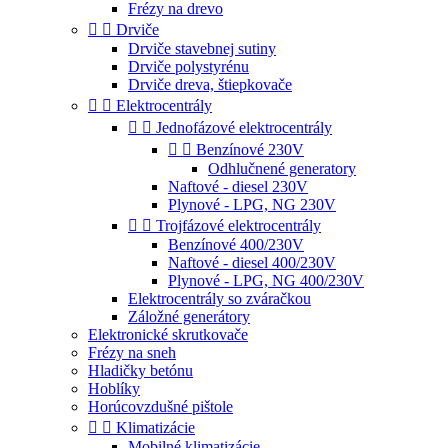
Frézy na drevo


Drviče
Drviče stavebnej sutiny
Drviče polystyrénu
Drviče dreva, štiepkovače


Elektrocentrály


Jednofázové elektrocentrály


Benzínové 230V
Odhlučnené generatory
Naftové - diesel 230V
Plynové - LPG, NG 230V


Trojfázové elektrocentrály
Benzínové 400/230V
Naftové - diesel 400/230V
Plynové - LPG, NG 400/230V
Elektrocentrály so zváračkou
Záložné generátory
Elektronické skrutkovače
Frézy na sneh
Hladičky betónu
Hoblíky
Horúcovzdušné pištole


Klimatizácie
Mobilné klimatizácie