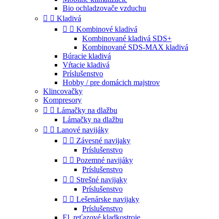
Bio ochladzovače vzduchu


Kladivá


Kombinové kladivá
Kombinované kladivá SDS+
Kombinované SDS-MAX kladivá
Búracie kladivá
Vŕtacie kladivá
Príslušenstvo
Hobby / pre domácich majstrov
Klincovačky
Kompresory


Lámačky na dlažbu
Lámačky na dlažbu


Lanové navijáky


Závesné navijaky
Príslušenstvo


Pozemné navijáky
Príslušenstvo


Strešné navijaky
Príslušenstvo


Lešenárske navijaky
Príslušenstvo
El. reťazové kladkostroje