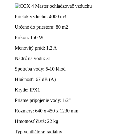
Prietok vzduchu: 4000 m3
Určené do priestoru: 80 m2
Príkon: 150 W
Menovitý
prúd
: 1,2 A
Nádrž na vodu: 31 l
Spotreba vody: 5-10 l/hod
Hlučnosť: 67 dB (A)
Krytie: IPX1
Priame
pripojenie vody
: 1/2"
Rozmery: 640 x 450 x 1230 mm
Hmotnosť čistá: 22 kg
Typ
ventilátora
: radiálny