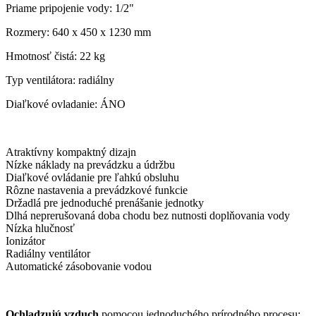
Priame
pripojenie vody
: 1/2"
Rozmery: 640 x 450 x 1230 mm
Hmotnosť čistá: 22 kg
Typ
ventilátora
: radiálny
Diaľkové ovladanie: ÁNO
Atraktívny kompaktný dizajn
Nízke náklady na prevádzku a údržbu
Diaľkové ovládanie pre ľahkú obsluhu
Rôzne nastavenia a prevádzkové funkcie
Držadlá pre jednoduché prenášanie jednotky
Dlhá neprerušovaná doba chodu bez nutnosti doplňovania vody
Nízka hlučnosť
Ionizátor
Radiálny ventilátor
Automatické zásobovanie vodou
Ochladzujú vzduch
pomocou jednoduchého prírodného procesu: