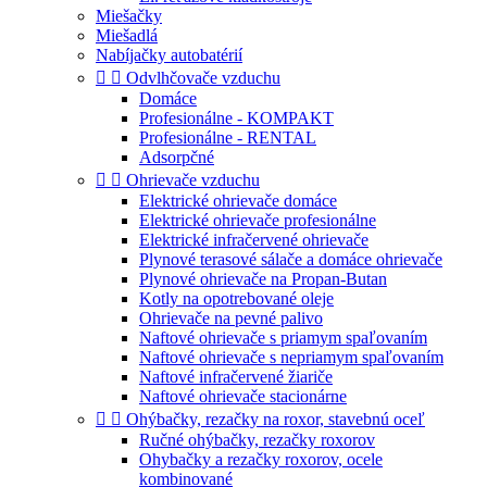
Miešačky
Miešadlá
Nabíjačky autobatérií


Odvlhčovače vzduchu
Domáce
Profesionálne - KOMPAKT
Profesionálne - RENTAL
Adsorpčné


Ohrievače vzduchu
Elektrické ohrievače domáce
Elektrické ohrievače profesionálne
Elektrické infračervené ohrievače
Plynové terasové sálače a domáce ohrievače
Plynové ohrievače na Propan-Butan
Kotly na opotrebované oleje
Ohrievače na pevné palivo
Naftové ohrievače s priamym spaľovaním
Naftové ohrievače s nepriamym spaľovaním
Naftové infračervené žiariče
Naftové ohrievače stacionárne


Ohýbačky, rezačky na roxor, stavebnú oceľ
Ručné ohýbačky, rezačky roxorov
Ohybačky a rezačky roxorov, ocele
kombinované