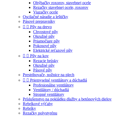
Ohýbačky roxorov, stavebnej ocele
Rezačky stavebnej ocele, roxorov
Viazačky ocele
Oscilačné náradie a leštičky
Pásové prepravníky


Píly na drevo
Chvostové píly
Okružné píly
Priamočiare píly
Pokosové píly
Elektrické reťazové píly


Píly na kov
Rezacie brúsky
Okružné píly
Pásové píly
Prestrihovače, nožnice na plech


Priemyselné ventilátory a dúchadlá
Profesionálne ventilátory
Ventilátory / dúchadlá
Stropné ventilátory
Príslušenstvo na pokládku dlažby a betónových dielov
Rebríkové výťahy
Rebríky
Rezačky polystyrénu