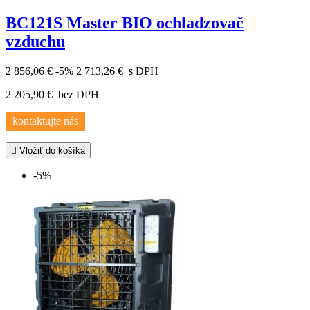
BC121S Master BIO ochladzovač
vzduchu
2 856,06 €
-5%
2 713,26 €
s DPH
2 205,90 €
bez DPH
kontaktujte nás

Vložiť do košíka
-5%