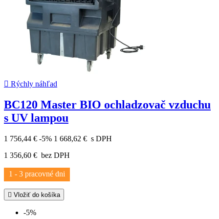

Rýchly náhľad
BC120 Master BIO ochladzovač vzduchu
s UV lampou
1 756,44 €
-5%
1 668,62 €
s DPH
1 356,60 €
bez DPH
1 - 3 pracovné dni

Vložiť do košíka
-5%