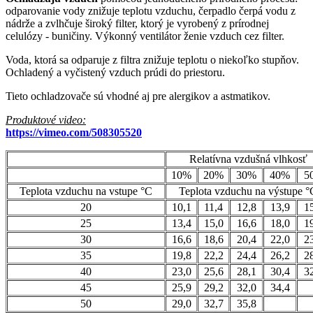
odparovanie vody znižuje teplotu vzduchu, čerpadlo čerpá vodu z
nádrže a zvlhčuje široký filter, ktorý je vyrobený z prírodnej
celulózy - buničiny. Výkonný ventilátor ženie vzduch cez filter.
Voda, ktorá sa odparuje z filtra znižuje teplotu o niekoľko stupňov.
Ochladený a vyčistený vzduch prúdi do priestoru.
Tieto ochladzovače sú vhodné aj pre alergikov a astmatikov.
Produktové video:
https://vimeo.com/508305520
Relatívna vzdušná vlhkosť
10%
20%
30%
40%
5
Teplota vzduchu na vstupe °C
Teplota vzduchu na výstupe °
20
10,1
11,4
12,8
13,9
1
25
13,4
15,0
16,6
18,0
1
30
16,6
18,6
20,4
22,0
2
35
19,8
22,2
24,4
26,2
2
40
23,0
25,6
28,1
30,4
3
45
25,9
29,2
32,0
34,4
50
29,0
32,7
35,8