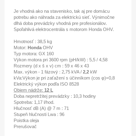
Je vhodná ako na stavenisko, tak aj pre domácu
potrebu ako náhrada za elektrickú sieť. Výnimočne
dlhá doba prevádzky vhodná pre profesionálov.
Spoľahlivá elektrocentrála s motorom Honda OHV.
Hmotnosť : 38,5 kg
Motor:
Honda
OHV
Typ motora: GX 160
Výkon motora pri 3600 rpm (pH/kW) : 5,5 / 4,58
Rozmery (d x š x v) cm : 59 x 46 x 43
Max. v
ýkon - 1 fázový : 2,75 kVA /
2,2
kW
kVa:Výkon je pri zaťažení s účinníkom (cos φ)=0,8
Elektrický výkon podľa ISO 8528
Objem nádrže:
12 L
Doba nepretržitej prevádzky : 10,3 hodiny
Spotreba: 1,17 l/hod.
Hlučnosť dB (A) @ 7 m : 71
Stupeň hlučnosti Lwa : 96
Poistka oleja
Prerušovač