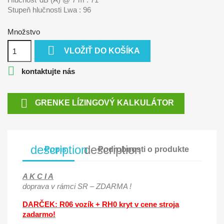
Stupeň hlučnosti Lwa : 96
Množstvo

VLOŽIŤ DO KOŠÍKA

kontaktujte nás

GRENKE LÍZINGOVÝ KALKULÁTOR
description
description
Popis
Podrobnosti o produkte
A K C I A
doprava v rámci SR – ZDARMA !
DARČEK: R06 vozík + RH0 kryt v cene stroja
zadarmo!