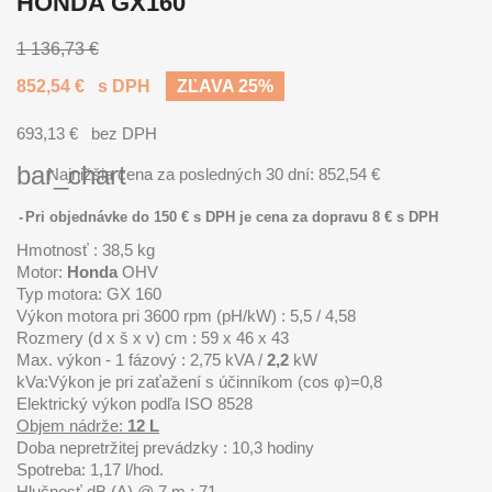
HONDA GX160
1 136,73 €
852,54 €
s DPH
ZĽAVA 25%
693,13 €
bez DPH
bar_chart
Najnižšia cena za posledných 30 dní:
852,54 €
Pri objednávke do 150 € s DPH je cena za dopravu 8 € s DPH
Hmotnosť : 38,5 kg
Motor:
Honda
OHV
Typ motora: GX 160
Výkon motora pri 3600 rpm (pH/kW) : 5,5 / 4,58
Rozmery (d x š x v) cm : 59 x 46 x 43
Max. v
ýkon - 1 fázový : 2,75 kVA /
2,2
kW
kVa:Výkon je pri zaťažení s účinníkom (cos φ)=0,8
Elektrický výkon podľa ISO 8528
Objem nádrže:
12 L
Doba nepretržitej prevádzky : 10,3 hodiny
Spotreba: 1,17 l/hod.
Hlučnosť dB (A) @ 7 m : 71