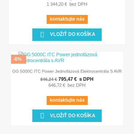
1 344,20 €
bez DPH
kontaktujte nás

VLOŽIŤ DO KOŠÍKA
-6%
GG 5000C ITC Power Jednofázová Elektrocentrála S AVR
795,47 €
s DPH
846,24 €
646,72 €
bez DPH
kontaktujte nás

VLOŽIŤ DO KOŠÍKA