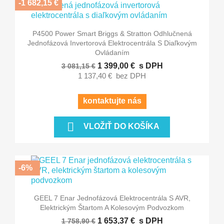
-1 682,15 €
P4500 Power Smart Briggs & Stratton Odhlučnená
Jednofázová Invertorová Elektrocentrála S Diaľkovým
Ovládaním
1 399,00 €
s DPH
3 081,15 €
1 137,40 €
bez DPH
kontaktujte nás

VLOŽIŤ DO KOŠÍKA
-6%
GEEL 7 Enar Jednofázová Elektrocentrála S AVR,
Elektrickým Štartom A Kolesovým Podvozkom
1 653,37 €
s DPH
1 758,90 €