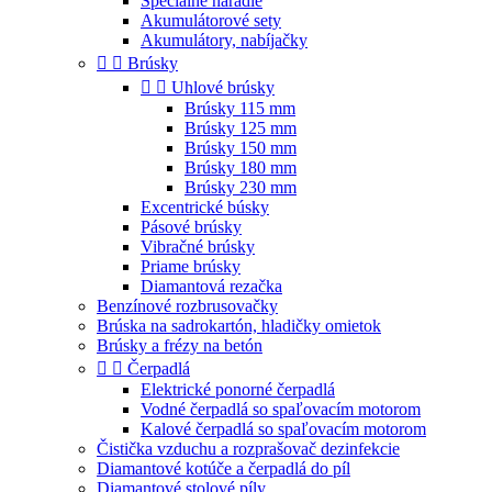
Špeciálne náradie
Akumulátorové sety
Akumulátory, nabíjačky


Brúsky


Uhlové brúsky
Brúsky 115 mm
Brúsky 125 mm
Brúsky 150 mm
Brúsky 180 mm
Brúsky 230 mm
Excentrické búsky
Pásové brúsky
Vibračné brúsky
Priame brúsky
Diamantová rezačka
Benzínové rozbrusovačky
Brúska na sadrokartón, hladičky omietok
Brúsky a frézy na betón


Čerpadlá
Elektrické ponorné čerpadlá
Vodné čerpadlá so spaľovacím motorom
Kalové čerpadlá so spaľovacím motorom
Čistička vzduchu a rozprašovač dezinfekcie
Diamantové kotúče a čerpadlá do píl
Diamantové stolové píly