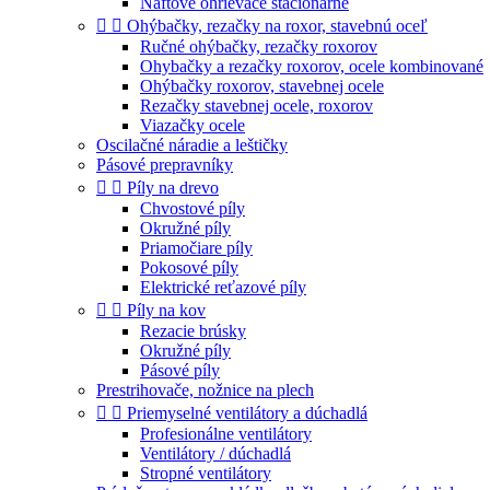
Naftové ohrievače stacionárne


Ohýbačky, rezačky na roxor, stavebnú oceľ
Ručné ohýbačky, rezačky roxorov
Ohybačky a rezačky roxorov, ocele kombinované
Ohýbačky roxorov, stavebnej ocele
Rezačky stavebnej ocele, roxorov
Viazačky ocele
Oscilačné náradie a leštičky
Pásové prepravníky


Píly na drevo
Chvostové píly
Okružné píly
Priamočiare píly
Pokosové píly
Elektrické reťazové píly


Píly na kov
Rezacie brúsky
Okružné píly
Pásové píly
Prestrihovače, nožnice na plech


Priemyselné ventilátory a dúchadlá
Profesionálne ventilátory
Ventilátory / dúchadlá
Stropné ventilátory