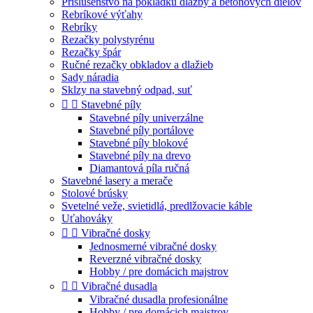
Príslušenstvo na pokládku dlažby a betónových dielov
Rebríkové výťahy
Rebríky
Rezačky polystyrénu
Rezačky špár
Ručné rezačky obkladov a dlažieb
Sady náradia
Sklzy na stavebný odpad, suť


Stavebné píly
Stavebné píly univerzálne
Stavebné píly portálove
Stavebné píly blokové
Stavebné píly na drevo
Diamantová píla ručná
Stavebné lasery a merače
Stolové brúsky
Svetelné veže, svietidlá, predlžovacie káble
Uťahováky


Vibračné dosky
Jednosmerné vibračné dosky
Reverzné vibračné dosky
Hobby / pre domácich majstrov


Vibračné dusadla
Vibračné dusadla profesionálne
Hobby / pre domácich majstrov