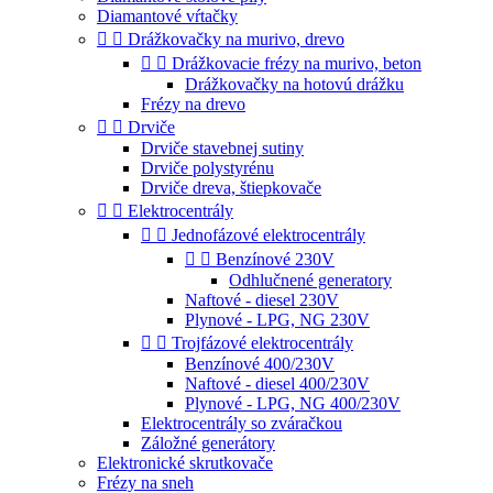
Diamantové vŕtačky


Drážkovačky na murivo, drevo


Drážkovacie frézy na murivo, beton
Drážkovačky na hotovú drážku
Frézy na drevo


Drviče
Drviče stavebnej sutiny
Drviče polystyrénu
Drviče dreva, štiepkovače


Elektrocentrály


Jednofázové elektrocentrály


Benzínové 230V
Odhlučnené generatory
Naftové - diesel 230V
Plynové - LPG, NG 230V


Trojfázové elektrocentrály
Benzínové 400/230V
Naftové - diesel 400/230V
Plynové - LPG, NG 400/230V
Elektrocentrály so zváračkou
Záložné generátory
Elektronické skrutkovače
Frézy na sneh