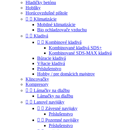
Hladičky betónu
Hoblíky
Horúcovzdušné pištole


Klimatizácie
Mobilné klimatizácie
Bio ochladzovače vzduchu


Kladivá


Kombinové kladivá
Kombinované kladivá SDS+
Kombinované SDS-MAX kladivá
Búracie kladivá
Vŕtacie kladivá
Príslušenstvo
Hobby / pre domácich majstrov
Klincovačky
Kompresory


Lámačky na dlažbu
Lámačky na dlažbu


Lanové navijáky


Závesné navijaky
Príslušenstvo


Pozemné navijáky
Príslušenstvo