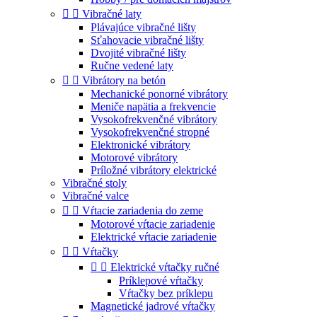


Vibračné laty
Plávajúce vibračné lišty
Sťahovacie vibračné lišty
Dvojité vibračné lišty
Ručne vedené laty


Vibrátory na betón
Mechanické ponorné vibrátory
Meniče napätia a frekvencie
Vysokofrekvenčné vibrátory
Vysokofrekvenčné stropné
Elektronické vibrátory
Motorové vibrátory
Príložné vibrátory elektrické
Vibračné stoly
Vibračné valce


Vŕtacie zariadenia do zeme
Motorové vŕtacie zariadenie
Elektrické vŕtacie zariadenie


Vŕtačky


Elektrické vŕtačky ručné
Príklepové vŕtačky
Vŕtačky bez príklepu
Magnetické jadrové vŕtačky