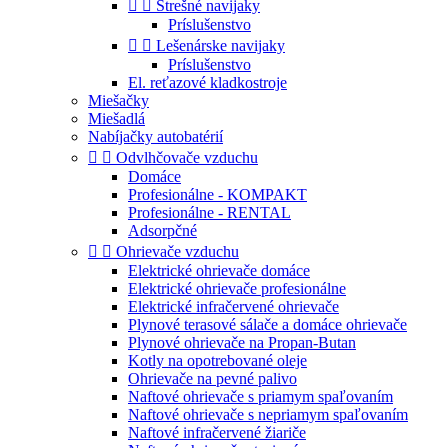


Strešné navijaky
Príslušenstvo


Lešenárske navijaky
Príslušenstvo
El. reťazové kladkostroje
Miešačky
Miešadlá
Nabíjačky autobatérií


Odvlhčovače vzduchu
Domáce
Profesionálne - KOMPAKT
Profesionálne - RENTAL
Adsorpčné


Ohrievače vzduchu
Elektrické ohrievače domáce
Elektrické ohrievače profesionálne
Elektrické infračervené ohrievače
Plynové terasové sálače a domáce ohrievače
Plynové ohrievače na Propan-Butan
Kotly na opotrebované oleje
Ohrievače na pevné palivo
Naftové ohrievače s priamym spaľovaním
Naftové ohrievače s nepriamym spaľovaním
Naftové infračervené žiariče