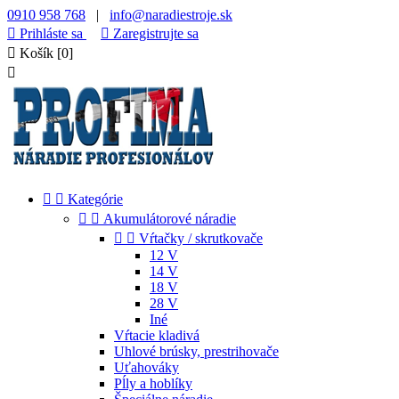
0910 958 768
|
info@naradiestroje.sk

Prihláste sa

Zaregistrujte sa

Košík
[0]



Kategórie


Akumulátorové náradie


Vŕtačky / skrutkovače
12 V
14 V
18 V
28 V
Iné
Vŕtacie kladivá
Uhlové brúsky, prestrihovače
Uťahováky
Pĺly a hoblíky