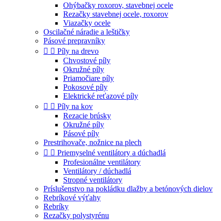
Ohýbačky roxorov, stavebnej ocele
Rezačky stavebnej ocele, roxorov
Viazačky ocele
Oscilačné náradie a leštičky
Pásové prepravníky


Píly na drevo
Chvostové píly
Okružné píly
Priamočiare píly
Pokosové píly
Elektrické reťazové píly


Píly na kov
Rezacie brúsky
Okružné píly
Pásové píly
Prestrihovače, nožnice na plech


Priemyselné ventilátory a dúchadlá
Profesionálne ventilátory
Ventilátory / dúchadlá
Stropné ventilátory
Príslušenstvo na pokládku dlažby a betónových dielov
Rebríkové výťahy
Rebríky
Rezačky polystyrénu