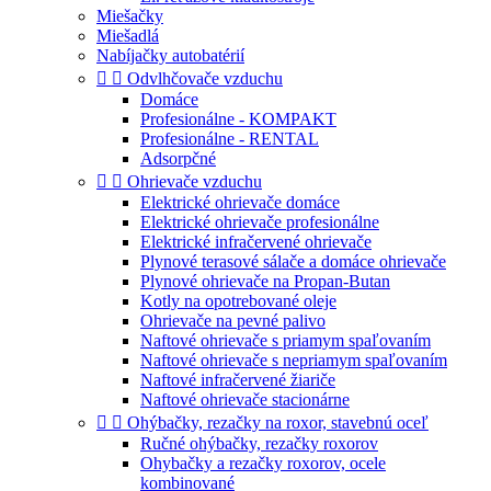
Miešačky
Miešadlá
Nabíjačky autobatérií


Odvlhčovače vzduchu
Domáce
Profesionálne - KOMPAKT
Profesionálne - RENTAL
Adsorpčné


Ohrievače vzduchu
Elektrické ohrievače domáce
Elektrické ohrievače profesionálne
Elektrické infračervené ohrievače
Plynové terasové sálače a domáce ohrievače
Plynové ohrievače na Propan-Butan
Kotly na opotrebované oleje
Ohrievače na pevné palivo
Naftové ohrievače s priamym spaľovaním
Naftové ohrievače s nepriamym spaľovaním
Naftové infračervené žiariče
Naftové ohrievače stacionárne


Ohýbačky, rezačky na roxor, stavebnú oceľ
Ručné ohýbačky, rezačky roxorov
Ohybačky a rezačky roxorov, ocele
kombinované