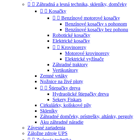


Záhradná a lesná technika, skleníky, domčeky


Kosačky


Benzínové motorové kosačky
Benzínové kosačky s pohonom
Benzínové kosačky bez pohonu
Robotické kosačky
Elektrické kosačky


Krovinorezy
Motorové krovinorezy
Elektrické vyžínače
Záhradné traktory
Vertikutátory
Zemné vrtáky
Nožnice na živé ploty


Štiepačky dreva
Hydraolické štiepačky dreva
Sekery Fiskars
Cirkulárky, kolískové píly
Skleníky
Záhradné domčeky, prístrešky, altánky, pergoly
Aku záhradné náradie
Závesné zariadenia
Záložne zdroje UPS


Zváracia technika