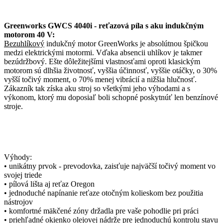
Greenworks GWCS 4040i - reťazová píla s aku indukčným
motorom 40 V:
Bezuhlíkový
indukčný motor GreenWorks je absolútnou špičkou
medzi elektrickými motormi. Vďaka absencii uhlíkov je takmer
bezúdržbový. Ešte dôležitejšími vlastnosťami oproti klasickým
motorom sú dlhšia životnosť, vyššia účinnosť, vyššie otáčky, o 30%
vyšší točivý moment, o 70% menej vibrácií a nižšia hlučnosť.
Zákazník tak získa aku stroj so všetkými jeho výhodami a s
výkonom, ktorý mu doposiaľ boli schopné poskytnúť len benzínové
stroje.
Výhody:
• unikátny prvok - prevodovka, zaisťuje najväčší točivý moment vo
svojej triede
• pílová lišta aj reťaz Oregon
• jednoduché napínanie reťaze otočným kolieskom bez použitia
nástrojov
• komfortné mäkčené zóny držadla pre vaše pohodlie pri práci
• priehľadné okienko olejovej nádrže pre jednoduchú kontrolu stavu