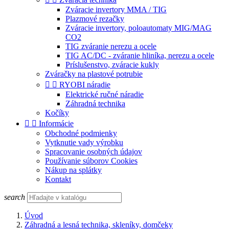
Zváracie invertory MMA / TIG
Plazmové rezačky
Zváracie invertory, poloautomaty MIG/MAG
CO2
TIG zváranie nerezu a ocele
TIG AC/DC - zváranie hliníka, nerezu a ocele
Príslušenstvo, zváracie kukly
Zváračky na plastové potrubie


RYOBI náradie
Elektrické ručné náradie
Záhradná technika
Kočíky


Informácie
Obchodné podmienky
Vytknutie vady výrobku
Spracovanie osobných údajov
Používanie súborov Cookies
Nákup na splátky
Kontakt
search
Úvod
Záhradná a lesná technika, skleníky, domčeky