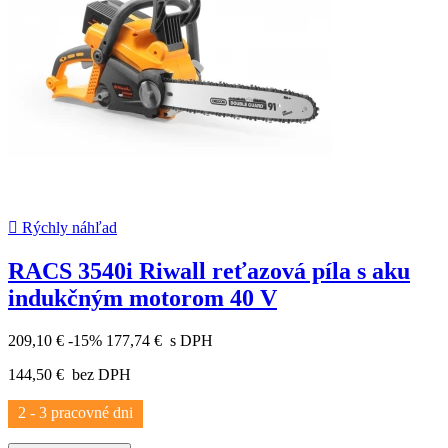

Rýchly náhľad
RACS 3540i Riwall reťazová píla s aku
indukčným motorom 40 V
209,10 €
-15%
177,74 €
s DPH
144,50 €
bez DPH
2 - 3 pracovné dni