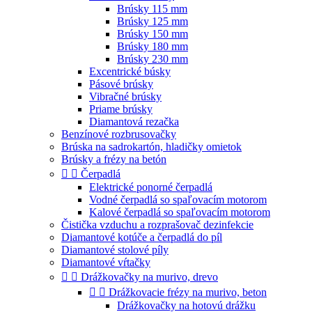
Brúsky 115 mm
Brúsky 125 mm
Brúsky 150 mm
Brúsky 180 mm
Brúsky 230 mm
Excentrické búsky
Pásové brúsky
Vibračné brúsky
Priame brúsky
Diamantová rezačka
Benzínové rozbrusovačky
Brúska na sadrokartón, hladičky omietok
Brúsky a frézy na betón


Čerpadlá
Elektrické ponorné čerpadlá
Vodné čerpadlá so spaľovacím motorom
Kalové čerpadlá so spaľovacím motorom
Čistička vzduchu a rozprašovač dezinfekcie
Diamantové kotúče a čerpadlá do píl
Diamantové stolové píly
Diamantové vŕtačky


Drážkovačky na murivo, drevo


Drážkovacie frézy na murivo, beton
Drážkovačky na hotovú drážku