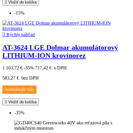

Vložiť do košíka
-15%

Rýchly náhľad
AT-3624 LGE Dolmar akumulátorový
LITHIUM-ION krovinorez
1 103,72 €
-35%
717,42 €
s DPH
583,27 €
bez DPH
kontaktujte nás

Vložiť do košíka
-35%