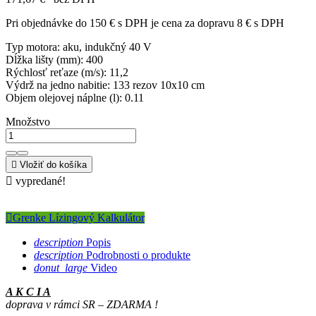
Pri objednávke do 150 € s DPH je cena za dopravu 8 € s DPH
Typ motora: aku, indukčný 40 V
Dĺžka lišty (mm): 400
Rýchlosť reťaze (m/s): 11,2
Výdrž na jedno nabitie: 133 rezov 10x10 cm
Objem olejovej náplne (l): 0.11
Množstvo

Vložiť do košíka

vypredané!

Grenke Lízingový Kalkulátor
description
Popis
description
Podrobnosti o produkte
donut_large
Video
A K C I A
doprava v rámci SR – ZDARMA !