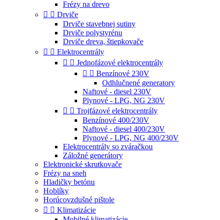
Frézy na drevo


Drviče
Drviče stavebnej sutiny
Drviče polystyrénu
Drviče dreva, štiepkovače


Elektrocentrály


Jednofázové elektrocentrály


Benzínové 230V
Odhlučnené generatory
Naftové - diesel 230V
Plynové - LPG, NG 230V


Trojfázové elektrocentrály
Benzínové 400/230V
Naftové - diesel 400/230V
Plynové - LPG, NG 400/230V
Elektrocentrály so zváračkou
Záložné generátory
Elektronické skrutkovače
Frézy na sneh
Hladičky betónu
Hoblíky
Horúcovzdušné pištole


Klimatizácie
Mobilné klimatizácie