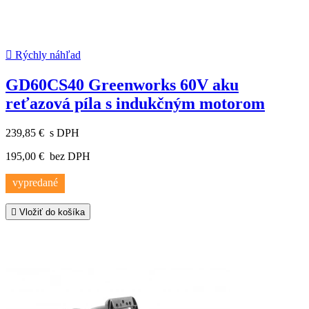

Rýchly náhľad
GD60CS40 Greenworks 60V aku
reťazová píla s indukčným motorom
239,85 €
s DPH
195,00 €
bez DPH
vypredané

Vložiť do košíka