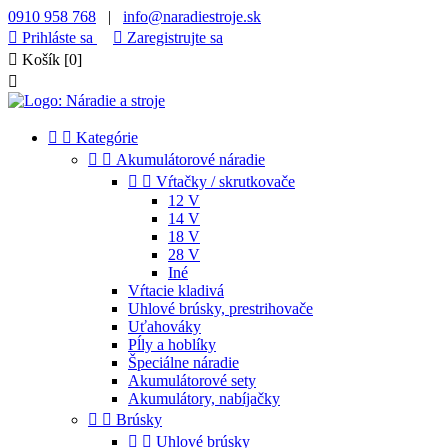
0910 958 768
|
info@naradiestroje.sk

Prihláste sa

Zaregistrujte sa

Košík
[0]



Kategórie


Akumulátorové náradie


Vŕtačky / skrutkovače
12 V
14 V
18 V
28 V
Iné
Vŕtacie kladivá
Uhlové brúsky, prestrihovače
Uťahováky
Pĺly a hoblíky
Špeciálne náradie
Akumulátorové sety
Akumulátory, nabíjačky


Brúsky


Uhlové brúsky