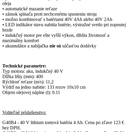
oleja
• automatické mazanie reťaze
• zámok spínača proti nechcenému spusteniu stroja
• možno kombinovať s batériami 40V 4Ah alebo 40V 2Ah
• LED indikátor stavu nabitia batérie, výstražné svetlo pri zopnutej
brzde
• indukčný motor pre ešte vyšší výkon, dlhšiu životnosť a
maximálny komfort
• akumulátor a nabíjačka
nie sú
súčasťou dodávky
Technické parametre:
Typ motora: aku, indukčný 40 V
Dĺžka lišty (mm): 400
Rýchlosť reťaze (m/s): 11,2
Výdrž na jedno nabitie: 133 rezov 10x10 cm
Objem olejovej náplne (l): 0.11
Voliteľné príslušenstvo:
G40B4 - 40 V lithium iontová batéria 4 Ah. Cena po zľave 123 €
bez DPH.