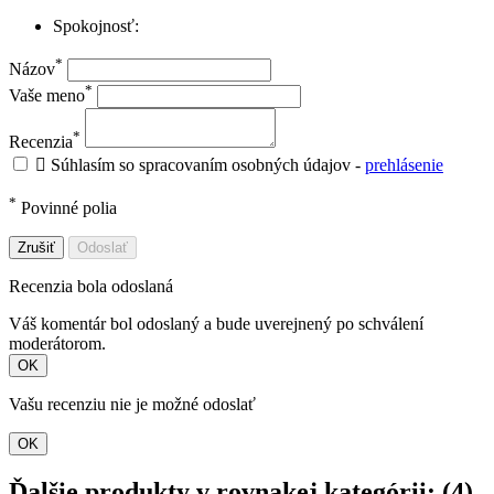
Spokojnosť:
*
Názov
*
Vaše meno
*
Recenzia

Súhlasím so spracovaním osobných údajov -
prehlásenie
*
Povinné polia
Zrušiť
Odoslať
Recenzia bola odoslaná
Váš komentár bol odoslaný a bude uverejnený po schválení
moderátorom.
OK
Vašu recenziu nie je možné odoslať
OK
Ďalšie produkty v rovnakej kategórii: (4)