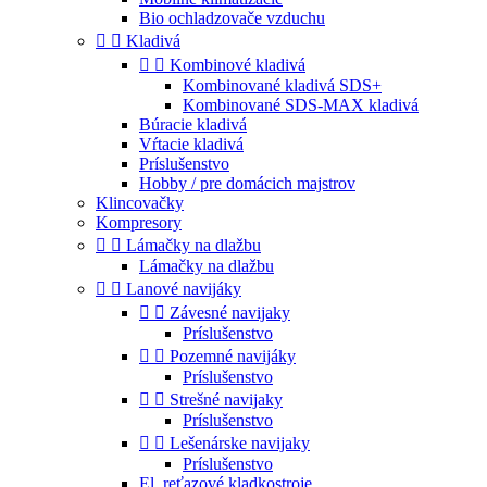
Bio ochladzovače vzduchu


Kladivá


Kombinové kladivá
Kombinované kladivá SDS+
Kombinované SDS-MAX kladivá
Búracie kladivá
Vŕtacie kladivá
Príslušenstvo
Hobby / pre domácich majstrov
Klincovačky
Kompresory


Lámačky na dlažbu
Lámačky na dlažbu


Lanové navijáky


Závesné navijaky
Príslušenstvo


Pozemné navijáky
Príslušenstvo


Strešné navijaky
Príslušenstvo


Lešenárske navijaky
Príslušenstvo
El. reťazové kladkostroje