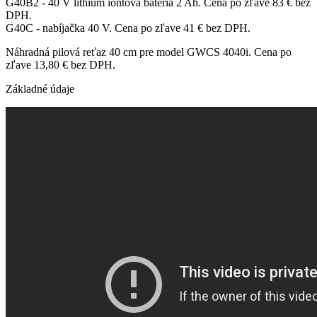
G40B2 - 40 V lithium iontová batéria 2 Ah. Cena po zľave 83 € bez
DPH.
G40C - nabíjačka 40 V. Cena po zľave 41 € bez DPH.
Náhradná pilová reťaz 40 cm pre model GWCS 4040i. Cena po
zľave 13,80 € bez DPH.
Základné údaje