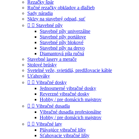
Rezačky špár
Ručné rezačky obkladov a dlažieb
Sady náradia
Sklzy na stavebný odpad, suť


Stavebné píly
Stavebné píly univerzálne
Stavebné píly portálove
Stavebné píly blokové
Stavebné píly na drevo
Diamantová píla ručná
Stavebné lasery a merače
Stolové brúsky
Svetelné veže, svietidlá, predlžovacie káble
Uťahováky


Vibračné dosky
Jednosmerné vibračné dosky
Reverzné vibračné dosky
Hobby / pre domácich majstrov


Vibračné dusadla
Vibračné dusadla profesionálne
Hobby / pre domácich majstrov


Vibračné laty
Plávajúce vibračné lišty
Sťahovacie vibračné lišty