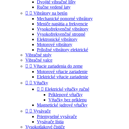
Dvojité vibračné lišty
Ručne vedené laty


Vibrátory na betón
Mechanické ponorné vibrátory
Meniče napätia a frekvencie
Vysokofrekvenčné vibrátory
Vysokofrekvenčné stropné
Elektronické vibrátory
Motorové vibrátory
Príložné vibrátory elektrické
Vibračné stoly
Vibračné valce


Vŕtacie zariadenia do zeme
Motorové vŕtacie zariadenie
Elektrické vŕtacie zariadenie


Vŕtačky


Elektrické vŕtačky ručné
Príklepové vŕtačky
Vŕtačky bez príklepu
Magnetické jadrové vŕtačky


Vysávače
Priemyselné vysávače
Vysávače lístia
Vysokotlakové čističe