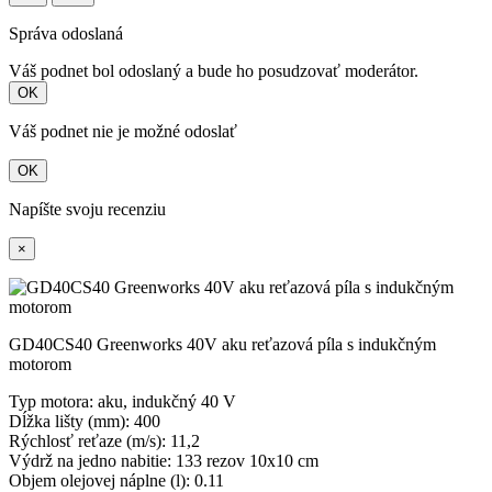
Správa odoslaná
Váš podnet bol odoslaný a bude ho posudzovať moderátor.
OK
Váš podnet nie je možné odoslať
OK
Napíšte svoju recenziu
×
GD40CS40 Greenworks 40V aku reťazová píla s indukčným
motorom
Typ motora: aku, indukčný 40 V
Dĺžka lišty (mm): 400
Rýchlosť reťaze (m/s): 11,2
Výdrž na jedno nabitie: 133 rezov 10x10 cm
Objem olejovej náplne (l): 0.11