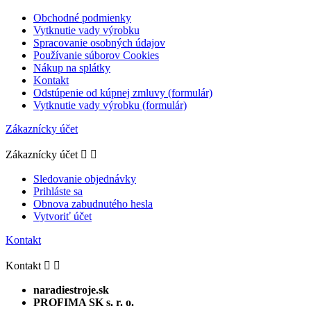
Obchodné podmienky
Vytknutie vady výrobku
Spracovanie osobných údajov
Používanie súborov Cookies
Nákup na splátky
Kontakt
Odstúpenie od kúpnej zmluvy (formulár)
Vytknutie vady výrobku (formulár)
Zákaznícky účet
Zákaznícky účet


Sledovanie objednávky
Prihláste sa
Obnova zabudnutého hesla
Vytvoriť účet
Kontakt
Kontakt


naradiestroje.sk
PROFIMA SK s. r. o.