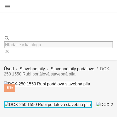

search
clear
Úvod
Stavebné píly
Stavebné píly portálove
DCX-
250 1550 Rubi portálová stavebná píla
-6%