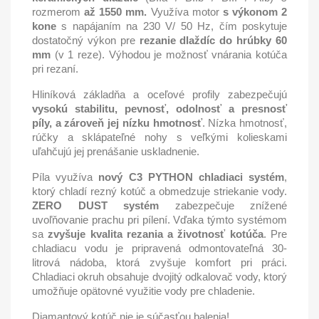
rozmerom
až 1550 mm.
Využíva motor
s výkonom 2
kone
s napájaním na 230 V/ 50 Hz, čím poskytuje
dostatočný výkon pre
rezanie dlaždíc do hrúbky 60
mm
(v 1 reze). Výhodou je možnosť vnárania kotúča
pri rezaní.
Hliníková základňa a oceľové profily zabezpečujú
vysokú stabilitu, pevnosť, odolnosť a presnosť
píly, a zároveň jej nízku hmotnosť
. Nízka hmotnosť,
rúčky a sklápateľné nohy s veľkými kolieskami
uľahčujú jej prenášanie uskladnenie.
Píla využíva
nový C3 PYTHON chladiaci systém
,
ktorý chladí rezný kotúč a obmedzuje striekanie vody.
ZERO DUST systém
zabezpečuje znížené
uvoľňovanie prachu pri pílení. Vďaka týmto systémom
sa
zvyšuje kvalita rezania a životnosť kotúča
. Pre
chladiacu vodu je pripravená odmontovateľná 30-
litrová nádoba, ktorá zvyšuje komfort pri práci.
Chladiaci okruh obsahuje dvojitý odkalovač vody, ktorý
umožňuje opätovné využitie vody pre chladenie.
Diamantový kotúč nie je súčasťou balenia!