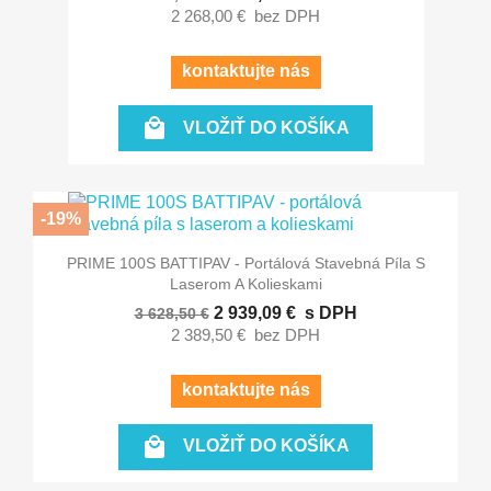
2 268,00 €
bez DPH
kontaktujte nás

VLOŽIŤ DO KOŠÍKA
-19%
PRIME 100S BATTIPAV - Portálová Stavebná Píla S
Laserom A Kolieskami
2 939,09 €
s DPH
3 628,50 €
2 389,50 €
bez DPH
kontaktujte nás

VLOŽIŤ DO KOŠÍKA