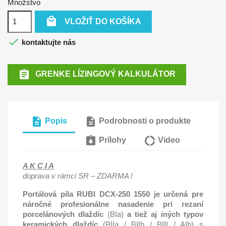
Množstvo

VLOŽIŤ DO KOŠÍKA

kontaktujte nás

GRENKE LÍZINGOVÝ KALKULÁTOR
description
description
Popis
Podrobnosti o produkte
assignment_returned
donut_large
Prílohy
Video
A K C I A
doprava v rámci SR – ZDARMA !
Portálová píla RUBI DCX-250 1550 je určená pre
náročné profesionálne nasadenie pri rezaní
porcelánových dlaždíc
(BIa)
a tiež aj iných typov
keramických dlaždíc
(BIIa / BIIb / BIII / AIb) s