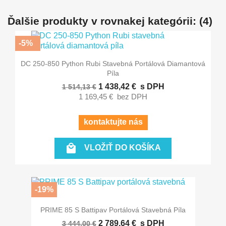
Ďalšie produkty v rovnakej kategórii: (4)
-5%
DC 250-850 Python Rubi Stavebná Portálová Diamantová
Píla
1 438,42 €
s DPH
1 514,13 €
1 169,45 €
bez DPH
kontaktujte nás

VLOŽIŤ DO KOŠÍKA
-19%
PRIME 85 S Battipav Portálová Stavebná Píla
2 789,64 €
s DPH
3 444,00 €