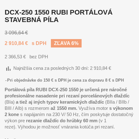
DCX-250 1550 RUBI PORTÁLOVÁ
STAVEBNÁ PÍLA
3 096,64 €
2 910,84 €
s DPH
ZĽAVA 6%
2 366,53 €
bez DPH
bar_chart
Najnižšia cena za posledných 30 dní:
2 910,84 €
Pri objednávke do 150 € s DPH je cena za dopravu 8 € s DPH
Portálová píla RUBI DCX-250 1550 je určená pre náročné
profesionálne nasadenie pri rezaní porcelánových dlaždíc
(BIa)
a tiež aj iných typov keramických dlaždíc
(BIIa / BIIb /
BIII / AIb) s rozmerom
až 1550 mm.
Využíva motor
s výkonom
2 kone
s napájaním na 230 V/ 50 Hz, čím poskytuje dostatočný
výkon pre
rezanie dlaždíc do hrúbky 60 mm
(v 1
reze). Výhodou je možnosť vnárania kotúča pri rezaní.