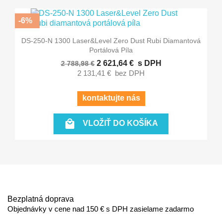
-6%
DS-250-N 1300 Laser&Level Zero Dust Rubi Diamantová
Portálová Píla
2 621,64 €
s DPH
2 788,98 €
2 131,41 €
bez DPH
kontaktujte nás

VLOŽIŤ DO KOŠÍKA
Bezplatná doprava
Objednávky v cene nad 150 € s DPH zasielame zadarmo